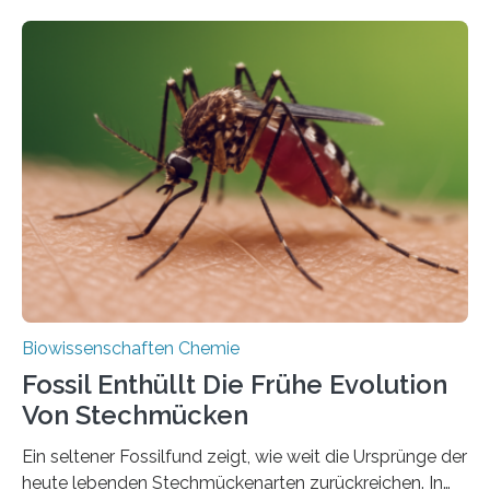
fotosynthetischen Organismen der Erde. Ihre
Geschichte beginnt jedoch eher unscheinbar: bei
Grünalgen, die vor Hunderten von Millionen Jahren
lebten. Unter den Vorfahren sticht eine Gruppe heraus,
die noch heute in der Natur vorkommt: die
Süßwasseralge Coleochaetophyceae. Einige Arten
dieser Gruppe bilden aus Zellfäden dichte Geflechte
mit scheibenförmiger Gestalt. Was auffällig ist: Die
nächsten…
Biowissenschaften Chemie
Fossil Enthüllt Die Frühe Evolution
Von Stechmücken
Ein seltener Fossilfund zeigt, wie weit die Ursprünge der
heute lebenden Stechmückenarten zurückreichen. In