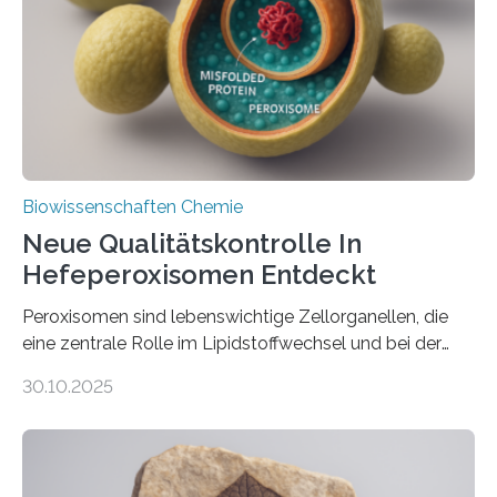
Biowissenschaften Chemie
Neue Qualitätskontrolle In
Hefeperoxisomen Entdeckt
Peroxisomen sind lebenswichtige Zellorganellen, die
eine zentrale Rolle im Lipidstoffwechsel und bei der
Entgiftung von Zellen spielen. Damit sie ihre Aufgaben
30.10.2025
erfüllen können, müssen zahlreiche Enzyme präzise in
ihr Inneres transportiert werden. Ein Forschungsteam
der Ruhr-Universität Bochum um Prof. Dr. Ralf Erdmann
und Dr. Ismaila Francis Yusuf hat nun einen bislang