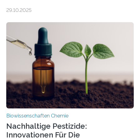
99 Millionen Jahre altem Bernstein entdeckten LMU-
29.10.2025
Forschende die bisher älteste bekannte Stechmücken-
Larve. Das kreidezeitliche Fossil stammt aus der
Region Kachin in Myanmar und hat sich in
ausgezeichnetem Zustand erhalten. Es konnte als neue
Art einer neuen Gattung beschrieben werden und trägt
nun den Namen Cretosabethes primaevus. Dieser erste
fossile Nachweis einer Stechmückenlarve in Bernstein
stellt gleichzeitig den ersten Fossilfund einer
Mückenlarve aus dem Mesozoikum dar, denn…
Biowissenschaften Chemie
Nachhaltige Pestizide:
Innovationen Für Die