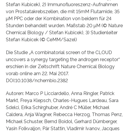
Stefan Kubicek), 2) Immunofluoreszenz-Aufnahmen
von Prostatakrebszellen, die mit 15mM Flutamide, 35
µM PPC oder der Kombination von beidem für 24
Stunden behandelt wurden. Maßstab 20 µM (© Nature
Chemical Biology / Stefan Kubicek), 3) Studienleiter
Stefan Kubicek (© CeMM/Sazel)
Die Studie „A combinatorial screen of the CLOUD
uncovers a synergy targeting the androgen receptor“
erschien in der Zeitschrift Nature Chemical Biology
vorab online am 22. Mai 2017.
DOI:10.1038/nchembio.2382
Autoren: Marco P Licciardello, Anna Ringler, Patrick
Markt, Freya Klepsch, Charles-Hugues Lardeau, Sara
Sdelci, Erika Schirghuber, André C Müller, Michael
Caldera, Anja Wagner, Rebecca Herzog, Thomas Penz,
Michael Schuster, Bernd Boidol, Gerhard Dürnberger,
Yasin Folkvaljon, Pär Stattin, Vladimir Ivanov, Jacques