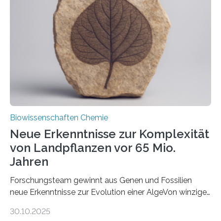
unbekannten Qualitätskontrollmechanismus des
peroxisomalen Proteintransports in der Bäckerhefe
Saccharomyces cerevisiae entdeckt, der für die
Funktionsfähigkeit der Organellen entscheidend ist. Die
Studie wurde am 28. Oktober 2025 in der
Fachzeitschrift…
Biowissenschaften Chemie
Neue Erkenntnisse zur Komplexität
von Landpflanzen vor 65 Mio.
Jahren
Forschungsteam gewinnt aus Genen und Fossilien
neue Erkenntnisse zur Evolution einer AlgeVon winzigen
Moosen über filigrane Farne bis zu riesigen Bäumen –
30.10.2025
Landpflanzen zählen zu den komplexesten