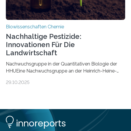
Biowissenschaften Chemie
Nachhaltige Pestizide:
Innovationen Für Die
Landwirtschaft
Nachwuchsgruppe in der Quantitativen Biologie der
HHUEine Nachwuchsgruppe an der Heinrich-Heine-
Universität Düsseldorf (HHU) wird in den kommenden
29.10.2025
fünf Jahren erforschen, wie Bakterien auf
biotechnologischem Weg ein ökologisch verträgliches
Pestizid erzeugen können. Der Wirkstoff stammt dabei
ursprünglich aus einer Pflanze, der Dalmatinischen
Insektenblume. Das Bundesministerium für Forschung,
Technologie und Raumfahrt (BMFTR) fördert das
Projekt im Rahmen der Nationalen