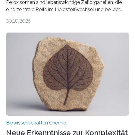
Peroxisomen sind lebenswichtige Zellorganellen, die
eine zentrale Rolle im Lipidstoffwechsel und bei der
Entgiftung von Zellen spielen. Damit sie ihre Aufgaben
30.10.2025
erfüllen können, müssen zahlreiche Enzyme präzise in
ihr Inneres transportiert werden. Ein Forschungsteam
der Ruhr-Universität Bochum um Prof. Dr. Ralf Erdmann
und Dr. Ismaila Francis Yusuf hat nun einen bislang
unbekannten Qualitätskontrollmechanismus des
peroxisomalen Proteintransports in der Bäckerhefe
Saccharomyces cerevisiae entdeckt, der für die
Funktionsfähigkeit der Organellen entscheidend ist. Die
Studie wurde am 28. Oktober 2025 in der
Fachzeitschrift…
Biowissenschaften Chemie
Neue Erkenntnisse zur Komplexität