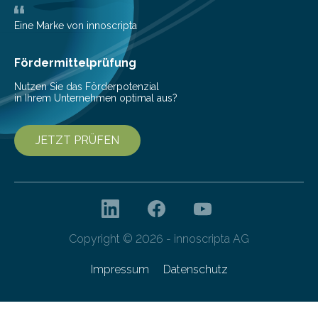
Bioökonomiestrategie mit rund 2,7 Millionen Euro.
Pestizide sind äußerst wichtig, um die globale
Eine Marke von innoscripta
Ernährung zu sichern. Ohne sie besteht die weltweite
Gefahr erheblicher…
Fördermittelprüfung
Nutzen Sie das Förderpotenzial
in Ihrem Unternehmen optimal aus?
JETZT PRÜFEN
Copyright © 2026 - innoscripta AG
Impressum
Datenschutz