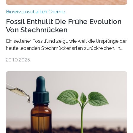
Biowissenschaften Chemie
Fossil Enthüllt Die Frühe Evolution
Von Stechmücken
Ein seltener Fossilfund zeigt, wie weit die Ursprünge der
heute lebenden Stechmückenarten zurückreichen. In
99 Millionen Jahre altem Bernstein entdeckten LMU-
29.10.2025
Forschende die bisher älteste bekannte Stechmücken-
Larve. Das kreidezeitliche Fossil stammt aus der
Region Kachin in Myanmar und hat sich in
ausgezeichnetem Zustand erhalten. Es konnte als neue
Art einer neuen Gattung beschrieben werden und trägt
nun den Namen Cretosabethes primaevus. Dieser erste
fossile Nachweis einer Stechmückenlarve in Bernstein
stellt gleichzeitig den ersten Fossilfund einer
Mückenlarve aus dem Mesozoikum dar, denn…