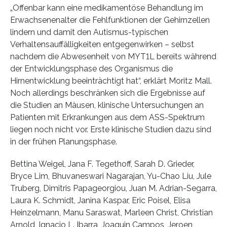
„Offenbar kann eine medikamentöse Behandlung im
Erwachsenenalter die Fehlfunktionen der Gehirnzellen
lindern und damit den Autismus-typischen
Verhaltensauffälligkeiten entgegenwirken – selbst
nachdem die Abwesenheit von MYT1L bereits während
der Entwicklungsphase des Organismus die
Hirnentwicklung beeinträchtigt hat“, erklärt Moritz Mall.
Noch allerdings beschränken sich die Ergebnisse auf
die Studien an Mäusen, klinische Untersuchungen an
Patienten mit Erkrankungen aus dem ASS-Spektrum
liegen noch nicht vor. Erste klinische Studien dazu sind
in der frühen Planungsphase.
Bettina Weigel, Jana F. Tegethoff, Sarah D. Grieder,
Bryce Lim, Bhuvaneswari Nagarajan, Yu-Chao Liu, Jule
Truberg, Dimitris Papageorgiou, Juan M. Adrian-Segarra,
Laura K. Schmidt, Janina Kaspar, Eric Poisel, Elisa
Heinzelmann, Manu Saraswat, Marleen Christ, Christian
Arnold, Ignacio L. Ibarra, Joaquin Campos, Jeroen