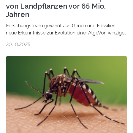
von Landpflanzen vor 65 Mio.
Jahren
Forschungsteam gewinnt aus Genen und Fossilien
neue Erkenntnisse zur Evolution einer AlgeVon winzigen
Moosen über filigrane Farne bis zu riesigen Bäumen –
30.10.2025
Landpflanzen zählen zu den komplexesten
fotosynthetischen Organismen der Erde. Ihre
Geschichte beginnt jedoch eher unscheinbar: bei
Grünalgen, die vor Hunderten von Millionen Jahren
lebten. Unter den Vorfahren sticht eine Gruppe heraus,
die noch heute in der Natur vorkommt: die
Süßwasseralge Coleochaetophyceae. Einige Arten
dieser Gruppe bilden aus Zellfäden dichte Geflechte
mit scheibenförmiger Gestalt. Was auffällig ist: Die
nächsten…