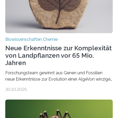
Studie wurde am 28. Oktober 2025 in der
Fachzeitschrift…
Biowissenschaften Chemie
Neue Erkenntnisse zur Komplexität
von Landpflanzen vor 65 Mio.
Jahren
Forschungsteam gewinnt aus Genen und Fossilien
neue Erkenntnisse zur Evolution einer AlgeVon winzigen
Moosen über filigrane Farne bis zu riesigen Bäumen –
30.10.2025
Landpflanzen zählen zu den komplexesten
fotosynthetischen Organismen der Erde. Ihre
Geschichte beginnt jedoch eher unscheinbar: bei
Grünalgen, die vor Hunderten von Millionen Jahren
lebten. Unter den Vorfahren sticht eine Gruppe heraus,