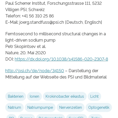
Paul Scherrer Institut, Forschungsstrasse 111, 5232
Villigen PSI, Schweiz
Telefon: +41 56 310 25 86
E-Mail: joerg.standfuss@psi.ch [Deutsch, Englisch]
Femtosecond to millisecond structural changes in a
light-driven sodium pump
Petr Skopintsev et al.
Nature, 20. Mai 2020
DOI:
https://dx.doi.org/10.1038/s41586-020-2307-8
http://psi.ch/de/node/34150
– Darstellung der
Mitteilung auf der Webseite des PSI und Bildmaterial
Bakterien
Ionen
Krokinobacter eikastus
Licht
Natrium
Natriumpumpe
Nervenzellen
Optogenetik