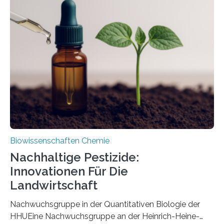
Region Kachin in Myanmar und hat sich in
ausgezeichnetem Zustand erhalten. Es konnte als neue
Art einer neuen Gattung beschrieben werden und trägt
nun den Namen Cretosabethes primaevus. Dieser erste
fossile Nachweis einer Stechmückenlarve in Bernstein
stellt gleichzeitig den ersten Fossilfund einer
Mückenlarve aus dem Mesozoikum dar, denn…
Biowissenschaften Chemie
Nachhaltige Pestizide:
Innovationen Für Die
Landwirtschaft
Nachwuchsgruppe in der Quantitativen Biologie der
HHUEine Nachwuchsgruppe an der Heinrich-Heine-