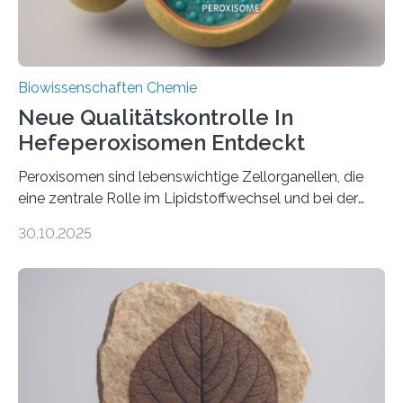
Biowissenschaften Chemie
Neue Qualitätskontrolle In
Hefeperoxisomen Entdeckt
Peroxisomen sind lebenswichtige Zellorganellen, die
eine zentrale Rolle im Lipidstoffwechsel und bei der
Entgiftung von Zellen spielen. Damit sie ihre Aufgaben
30.10.2025
erfüllen können, müssen zahlreiche Enzyme präzise in
ihr Inneres transportiert werden. Ein Forschungsteam
der Ruhr-Universität Bochum um Prof. Dr. Ralf Erdmann
und Dr. Ismaila Francis Yusuf hat nun einen bislang
unbekannten Qualitätskontrollmechanismus des
peroxisomalen Proteintransports in der Bäckerhefe
Saccharomyces cerevisiae entdeckt, der für die
Funktionsfähigkeit der Organellen entscheidend ist. Die