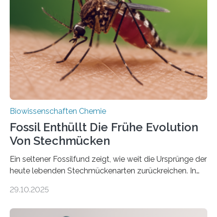
die noch heute in der Natur vorkommt: die
Süßwasseralge Coleochaetophyceae. Einige Arten
dieser Gruppe bilden aus Zellfäden dichte Geflechte
mit scheibenförmiger Gestalt. Was auffällig ist: Die
nächsten…
Biowissenschaften Chemie
Fossil Enthüllt Die Frühe Evolution
Von Stechmücken
Ein seltener Fossilfund zeigt, wie weit die Ursprünge der
heute lebenden Stechmückenarten zurückreichen. In
99 Millionen Jahre altem Bernstein entdeckten LMU-
29.10.2025
Forschende die bisher älteste bekannte Stechmücken-
Larve. Das kreidezeitliche Fossil stammt aus der