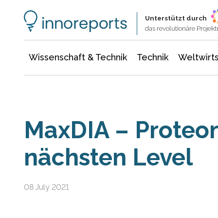
Wissenschaft & Technik
Informationstechnologie
Energie & Elektrotechnik
Unterstützt durch
das revolutionäre Proje
Wissenschaft & Technik
Technik
Weltwirts
MaxDIA – Proteo
nächsten Level
08 July 2021