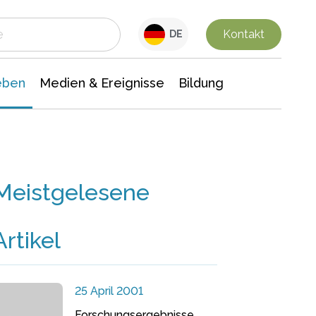
 Leben
Medien & Ereignisse
Interdisziplinäre Forschung
Veranstaltungsnachrichten
n Chemie
Gesellschaftswissenschaften
Kontakt
DE
eben
Medien & Ereignisse
Bildung
Meistgelesene
Artikel
25 April 2001
Forschungsergebnisse