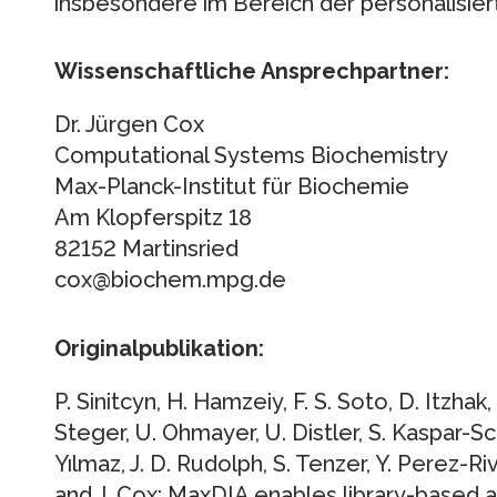
insbesondere im Bereich der personalisier
Wissenschaftliche Ansprechpartner:
Dr. Jürgen Cox
Computational Systems Biochemistry
Max-Planck-Institut für Biochemie
Am Klopferspitz 18
82152 Martinsried
cox@biochem.mpg.de
Originalpublikation:
P. Sinitcyn, H. Hamzeiy, F. S. Soto, D. Itzha
Steger, U. Ohmayer, U. Distler, S. Kaspar-Sc
Yılmaz, J. D. Rudolph, S. Tenzer, Y. Perez-Ri
and J. Cox: MaxDIA enables library-based 