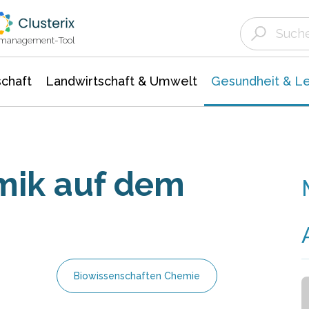
Landwirtschaft & Umwelt
Gesundheit &
Agrar- Forstwissenschaften
Biowissenschafte
Unternehmensmeldungen
Ökologie Umwelt- Naturschutz
ktmanagement-Tool
chaft
Landwirtschaft & Umwelt
Gesundheit & L
mik auf dem
Biowissenschaften Chemie