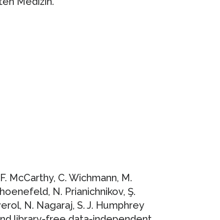
ten Medizin.
k, F. McCarthy, C. Wichmann, M.
hoenefeld, N. Prianichnikov, Ş.
verol, N. Nagaraj, S. J. Humphrey
and library-free data-independent