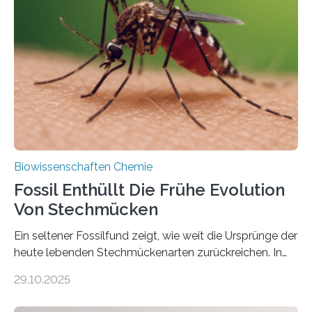
lebten. Unter den Vorfahren sticht eine Gruppe heraus,
die noch heute in der Natur vorkommt: die
Süßwasseralge Coleochaetophyceae. Einige Arten
dieser Gruppe bilden aus Zellfäden dichte Geflechte
mit scheibenförmiger Gestalt. Was auffällig ist: Die
nächsten…
Biowissenschaften Chemie
Fossil Enthüllt Die Frühe Evolution
Von Stechmücken
Ein seltener Fossilfund zeigt, wie weit die Ursprünge der
heute lebenden Stechmückenarten zurückreichen. In
99 Millionen Jahre altem Bernstein entdeckten LMU-
29.10.2025
Forschende die bisher älteste bekannte Stechmücken-
Larve. Das kreidezeitliche Fossil stammt aus der