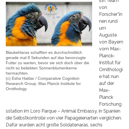
Ein Team
von
Forscher*in
nen rund
um
Auguste
von Bayern
vom Max-
Blaukehlaras schafften es durchschnittlich
Planck-
gerade mal 8 Sekunden auf das bevorzugte
Institut für
Futter zu warten, bevor sie sich doch über die
nicht so beliebten Sonnenblumenkerne
Ornithologi
hermachten.
e hat nun
(c) Esha Haldar / Comparative Cognition
auf der
Research Group, Max Planck Institute for
Ornithology
Max-
Planck
Forschung
sstation im Loro Parque – Animal Embassy, in Spanien
die Selbstkontrolle von vier Papageienarten verglichen.
Dafür wurden acht große Soldatenaras, sechs