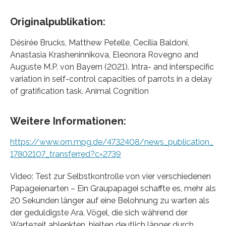
Originalpublikation:
Désirée Brucks, Matthew Petelle, Cecilia Baldoni,
Anastasia Krasheninnikova, Eleonora Rovegno and
Auguste M.P. von Bayern (2021). Intra- and interspecific
variation in self-control capacities of parrots in a delay
of gratification task. Animal Cognition
Weitere Informationen:
https://www.orn.mpg.de/4732408/news_publication_
17802107_transferred?c=2739
Video: Test zur Selbstkontrolle von vier verschiedenen
Papageienarten – Ein Graupapagei schaffte es, mehr als
20 Sekunden länger auf eine Belohnung zu warten als
der geduldigste Ara. Vögel, die sich während der
Wartezeit ablenkten, hielten deutlich länger durch.