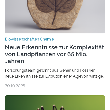
Studie wurde am 28. Oktober 2025 in der
Fachzeitschrift…
Biowissenschaften Chemie
Neue Erkenntnisse zur Komplexität
von Landpflanzen vor 65 Mio.
Jahren
Forschungsteam gewinnt aus Genen und Fossilien
neue Erkenntnisse zur Evolution einer AlgeVon winzigen
Moosen über filigrane Farne bis zu riesigen Bäumen –
30.10.2025
Landpflanzen zählen zu den komplexesten
fotosynthetischen Organismen der Erde. Ihre
Geschichte beginnt jedoch eher unscheinbar: bei
Grünalgen, die vor Hunderten von Millionen Jahren