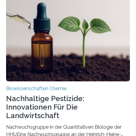
Region Kachin in Myanmar und hat sich in
ausgezeichnetem Zustand erhalten. Es konnte als neue
Art einer neuen Gattung beschrieben werden und trägt
nun den Namen Cretosabethes primaevus. Dieser erste
fossile Nachweis einer Stechmückenlarve in Bernstein
stellt gleichzeitig den ersten Fossilfund einer
Mückenlarve aus dem Mesozoikum dar, denn…
Biowissenschaften Chemie
Nachhaltige Pestizide:
Innovationen Für Die
Landwirtschaft
Nachwuchsgruppe in der Quantitativen Biologie der
HHUEine Nachwuchsgruppe an der Heinrich-Heine-