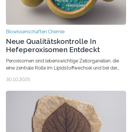
Biowissenschaften Chemie
Neue Qualitätskontrolle In
Hefeperoxisomen Entdeckt
Peroxisomen sind lebenswichtige Zellorganellen, die
eine zentrale Rolle im Lipidstoffwechsel und bei der
Entgiftung von Zellen spielen. Damit sie ihre Aufgaben
30.10.2025
erfüllen können, müssen zahlreiche Enzyme präzise in
ihr Inneres transportiert werden. Ein Forschungsteam
der Ruhr-Universität Bochum um Prof. Dr. Ralf Erdmann
und Dr. Ismaila Francis Yusuf hat nun einen bislang
unbekannten Qualitätskontrollmechanismus des
peroxisomalen Proteintransports in der Bäckerhefe
Saccharomyces cerevisiae entdeckt, der für die
Funktionsfähigkeit der Organellen entscheidend ist. Die