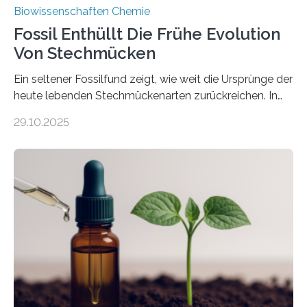
Biowissenschaften Chemie
Fossil Enthüllt Die Frühe Evolution
Von Stechmücken
Ein seltener Fossilfund zeigt, wie weit die Ursprünge der
heute lebenden Stechmückenarten zurückreichen. In
99 Millionen Jahre altem Bernstein entdeckten LMU-
29.10.2025
Forschende die bisher älteste bekannte Stechmücken-
Larve. Das kreidezeitliche Fossil stammt aus der
Region Kachin in Myanmar und hat sich in
ausgezeichnetem Zustand erhalten. Es konnte als neue
Art einer neuen Gattung beschrieben werden und trägt
nun den Namen Cretosabethes primaevus. Dieser erste
fossile Nachweis einer Stechmückenlarve in Bernstein
stellt gleichzeitig den ersten Fossilfund einer
Mückenlarve aus dem Mesozoikum dar, denn…