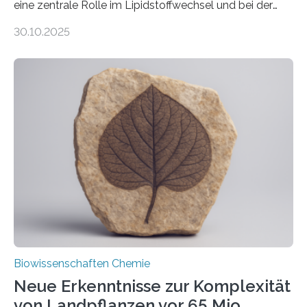
eine zentrale Rolle im Lipidstoffwechsel und bei der
Entgiftung von Zellen spielen. Damit sie ihre Aufgaben
30.10.2025
erfüllen können, müssen zahlreiche Enzyme präzise in
ihr Inneres transportiert werden. Ein Forschungsteam
der Ruhr-Universität Bochum um Prof. Dr. Ralf Erdmann
und Dr. Ismaila Francis Yusuf hat nun einen bislang
unbekannten Qualitätskontrollmechanismus des
peroxisomalen Proteintransports in der Bäckerhefe
Saccharomyces cerevisiae entdeckt, der für die
Funktionsfähigkeit der Organellen entscheidend ist. Die
Studie wurde am 28. Oktober 2025 in der
Fachzeitschrift…
Biowissenschaften Chemie
Neue Erkenntnisse zur Komplexität
von Landpflanzen vor 65 Mio.