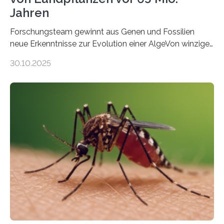
Jahren
Forschungsteam gewinnt aus Genen und Fossilien
neue Erkenntnisse zur Evolution einer AlgeVon winzigen
Moosen über filigrane Farne bis zu riesigen Bäumen –
30.10.2025
Landpflanzen zählen zu den komplexesten
fotosynthetischen Organismen der Erde. Ihre
Geschichte beginnt jedoch eher unscheinbar: bei
Grünalgen, die vor Hunderten von Millionen Jahren
lebten. Unter den Vorfahren sticht eine Gruppe heraus,
die noch heute in der Natur vorkommt: die
Süßwasseralge Coleochaetophyceae. Einige Arten
dieser Gruppe bilden aus Zellfäden dichte Geflechte
mit scheibenförmiger Gestalt. Was auffällig ist: Die
nächsten…