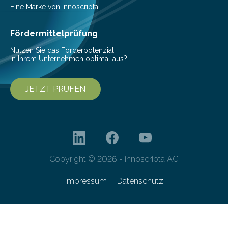
Pestizide sind äußerst wichtig, um die globale
Eine Marke von innoscripta
Ernährung zu sichern. Ohne sie besteht die weltweite
Gefahr erheblicher…
Fördermittelprüfung
Nutzen Sie das Förderpotenzial
in Ihrem Unternehmen optimal aus?
JETZT PRÜFEN
Copyright © 2026 - innoscripta AG
Impressum
Datenschutz