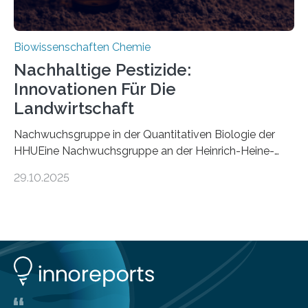
Biowissenschaften Chemie
Nachhaltige Pestizide:
Innovationen Für Die
Landwirtschaft
Nachwuchsgruppe in der Quantitativen Biologie der
HHUEine Nachwuchsgruppe an der Heinrich-Heine-
Universität Düsseldorf (HHU) wird in den kommenden
29.10.2025
fünf Jahren erforschen, wie Bakterien auf
biotechnologischem Weg ein ökologisch verträgliches
Pestizid erzeugen können. Der Wirkstoff stammt dabei
ursprünglich aus einer Pflanze, der Dalmatinischen
Insektenblume. Das Bundesministerium für Forschung,
Technologie und Raumfahrt (BMFTR) fördert das
Projekt im Rahmen der Nationalen
Bioökonomiestrategie mit rund 2,7 Millionen Euro.