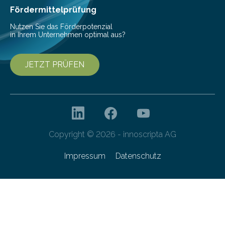
Gefahr erheblicher…
Fördermittelprüfung
Nutzen Sie das Förderpotenzial
in Ihrem Unternehmen optimal aus?
JETZT PRÜFEN
Copyright © 2026 - innoscripta AG
Impressum
Datenschutz