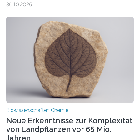
30.10.2025
erfüllen können, müssen zahlreiche Enzyme präzise in
ihr Inneres transportiert werden. Ein Forschungsteam
der Ruhr-Universität Bochum um Prof. Dr. Ralf Erdmann
und Dr. Ismaila Francis Yusuf hat nun einen bislang
unbekannten Qualitätskontrollmechanismus des
peroxisomalen Proteintransports in der Bäckerhefe
Saccharomyces cerevisiae entdeckt, der für die
Funktionsfähigkeit der Organellen entscheidend ist. Die
Studie wurde am 28. Oktober 2025 in der
Fachzeitschrift…
Biowissenschaften Chemie
Neue Erkenntnisse zur Komplexität
von Landpflanzen vor 65 Mio.
Jahren