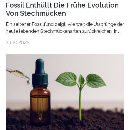
Fossil Enthüllt Die Frühe Evolution
Von Stechmücken
Ein seltener Fossilfund zeigt, wie weit die Ursprünge der
heute lebenden Stechmückenarten zurückreichen. In
99 Millionen Jahre altem Bernstein entdeckten LMU-
29.10.2025
Forschende die bisher älteste bekannte Stechmücken-
Larve. Das kreidezeitliche Fossil stammt aus der
Region Kachin in Myanmar und hat sich in
ausgezeichnetem Zustand erhalten. Es konnte als neue
Art einer neuen Gattung beschrieben werden und trägt
nun den Namen Cretosabethes primaevus. Dieser erste
fossile Nachweis einer Stechmückenlarve in Bernstein
stellt gleichzeitig den ersten Fossilfund einer
Mückenlarve aus dem Mesozoikum dar, denn…