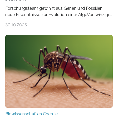
Forschungsteam gewinnt aus Genen und Fossilien
neue Erkenntnisse zur Evolution einer AlgeVon winzigen
Moosen über filigrane Farne bis zu riesigen Bäumen –
30.10.2025
Landpflanzen zählen zu den komplexesten
fotosynthetischen Organismen der Erde. Ihre
Geschichte beginnt jedoch eher unscheinbar: bei
Grünalgen, die vor Hunderten von Millionen Jahren
lebten. Unter den Vorfahren sticht eine Gruppe heraus,
die noch heute in der Natur vorkommt: die
Süßwasseralge Coleochaetophyceae. Einige Arten
dieser Gruppe bilden aus Zellfäden dichte Geflechte
mit scheibenförmiger Gestalt. Was auffällig ist: Die
nächsten…
Biowissenschaften Chemie