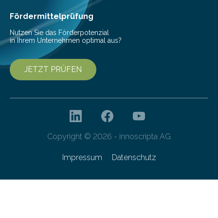
Ernährung zu sichern. Ohne sie besteht die weltweite
Gefahr erheblicher…
Fördermittelprüfung
Nutzen Sie das Förderpotenzial
in Ihrem Unternehmen optimal aus?
JETZT PRÜFEN
Copyright © 2026 - innoscripta AG
Impressum
Datenschutz