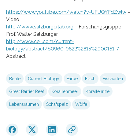
https://www.youtube.com/watch?v=UFUQYFdZwlw
–
Video
http://www.salzburgerlab.org
– Forschungsgruppe
Prof. Walter Salzburger
http://www.cell.com/current-
biology/abstract/S0960-9822%2815%2900151-7
–
Abstract
Beute
Current Biology
Farbe
Fisch
Fischarten
Great Barrier Reef
Korallenmeer
Korallenriffe
Lebensräumen
Schafspelz
Wölfe