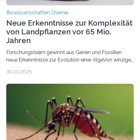
Biowissenschaften Chemie
Neue Erkenntnisse zur Komplexität
von Landpflanzen vor 65 Mio.
Jahren
Forschungsteam gewinnt aus Genen und Fossilien
neue Erkenntnisse zur Evolution einer AlgeVon winzigen
Moosen über filigrane Farne bis zu riesigen Bäumen –
30.10.2025
Landpflanzen zählen zu den komplexesten
fotosynthetischen Organismen der Erde. Ihre
Geschichte beginnt jedoch eher unscheinbar: bei
Grünalgen, die vor Hunderten von Millionen Jahren
lebten. Unter den Vorfahren sticht eine Gruppe heraus,
die noch heute in der Natur vorkommt: die
Süßwasseralge Coleochaetophyceae. Einige Arten
dieser Gruppe bilden aus Zellfäden dichte Geflechte
mit scheibenförmiger Gestalt. Was auffällig ist: Die