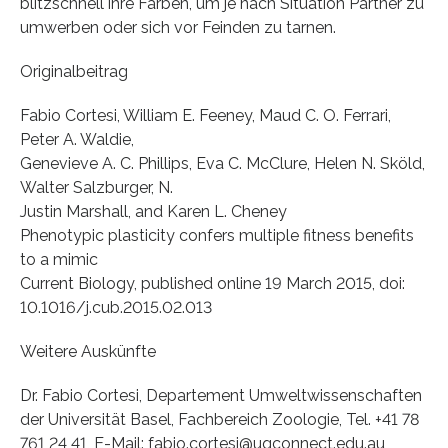
blitzschnell ihre Farben, um je nach Situation Partner zu
umwerben oder sich vor Feinden zu tarnen.
Originalbeitrag
Fabio Cortesi, William E. Feeney, Maud C. O. Ferrari,
Peter A. Waldie,
Genevieve A. C. Phillips, Eva C. McClure, Helen N. Sköld,
Walter Salzburger, N.
Justin Marshall, and Karen L. Cheney
Phenotypic plasticity confers multiple fitness benefits
to a mimic
Current Biology, published online 19 March 2015, doi:
10.1016/j.cub.2015.02.013
Weitere Auskünfte
Dr. Fabio Cortesi, Departement Umweltwissenschaften
der Universität Basel, Fachbereich Zoologie, Tel. +41 78
761 24 41, E-Mail: fabio.cortesi@uqconnect.edu.au