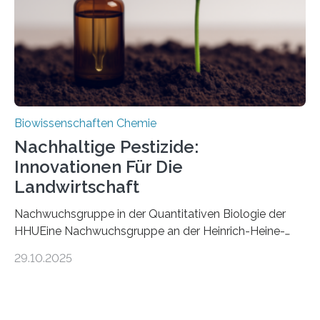
stellt gleichzeitig den ersten Fossilfund einer
Mückenlarve aus dem Mesozoikum dar, denn…
Biowissenschaften Chemie
Nachhaltige Pestizide:
Innovationen Für Die
Landwirtschaft
Nachwuchsgruppe in der Quantitativen Biologie der
HHUEine Nachwuchsgruppe an der Heinrich-Heine-
Universität Düsseldorf (HHU) wird in den kommenden
29.10.2025
fünf Jahren erforschen, wie Bakterien auf
biotechnologischem Weg ein ökologisch verträgliches
Pestizid erzeugen können. Der Wirkstoff stammt dabei
ursprünglich aus einer Pflanze, der Dalmatinischen