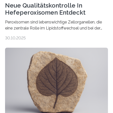
Neue Qualitätskontrolle In
Hefeperoxisomen Entdeckt
Peroxisomen sind lebenswichtige Zellorganellen, die
eine zentrale Rolle im Lipidstoffwechsel und bei der
Entgiftung von Zellen spielen. Damit sie ihre Aufgaben
30.10.2025
erfüllen können, müssen zahlreiche Enzyme präzise in
ihr Inneres transportiert werden. Ein Forschungsteam
der Ruhr-Universität Bochum um Prof. Dr. Ralf Erdmann
und Dr. Ismaila Francis Yusuf hat nun einen bislang
unbekannten Qualitätskontrollmechanismus des
peroxisomalen Proteintransports in der Bäckerhefe
Saccharomyces cerevisiae entdeckt, der für die
Funktionsfähigkeit der Organellen entscheidend ist. Die
Studie wurde am 28. Oktober 2025 in der
Fachzeitschrift…