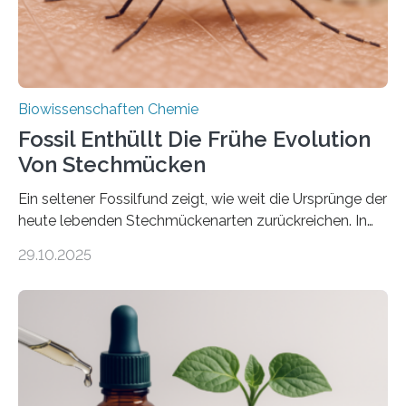
nächsten…
Biowissenschaften Chemie
Fossil Enthüllt Die Frühe Evolution
Von Stechmücken
Ein seltener Fossilfund zeigt, wie weit die Ursprünge der
heute lebenden Stechmückenarten zurückreichen. In
99 Millionen Jahre altem Bernstein entdeckten LMU-
29.10.2025
Forschende die bisher älteste bekannte Stechmücken-
Larve. Das kreidezeitliche Fossil stammt aus der
Region Kachin in Myanmar und hat sich in
ausgezeichnetem Zustand erhalten. Es konnte als neue
Art einer neuen Gattung beschrieben werden und trägt
nun den Namen Cretosabethes primaevus. Dieser erste
fossile Nachweis einer Stechmückenlarve in Bernstein