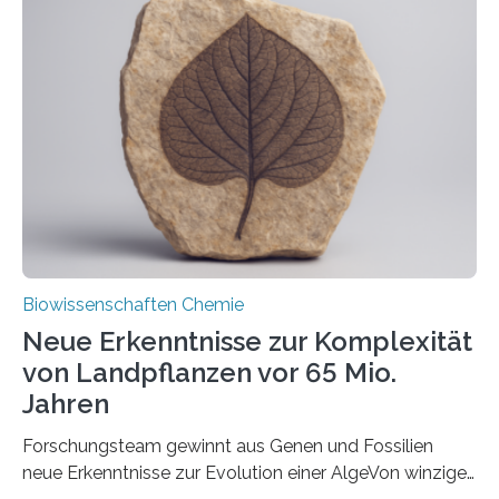
und Dr. Ismaila Francis Yusuf hat nun einen bislang
unbekannten Qualitätskontrollmechanismus des
peroxisomalen Proteintransports in der Bäckerhefe
Saccharomyces cerevisiae entdeckt, der für die
Funktionsfähigkeit der Organellen entscheidend ist. Die
Studie wurde am 28. Oktober 2025 in der
Fachzeitschrift…
Biowissenschaften Chemie
Neue Erkenntnisse zur Komplexität
von Landpflanzen vor 65 Mio.
Jahren
Forschungsteam gewinnt aus Genen und Fossilien
neue Erkenntnisse zur Evolution einer AlgeVon winzigen