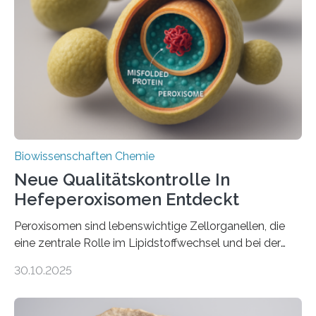
Biowissenschaften Chemie
Neue Qualitätskontrolle In
Hefeperoxisomen Entdeckt
Peroxisomen sind lebenswichtige Zellorganellen, die
eine zentrale Rolle im Lipidstoffwechsel und bei der
Entgiftung von Zellen spielen. Damit sie ihre Aufgaben
30.10.2025
erfüllen können, müssen zahlreiche Enzyme präzise in
ihr Inneres transportiert werden. Ein Forschungsteam
der Ruhr-Universität Bochum um Prof. Dr. Ralf Erdmann