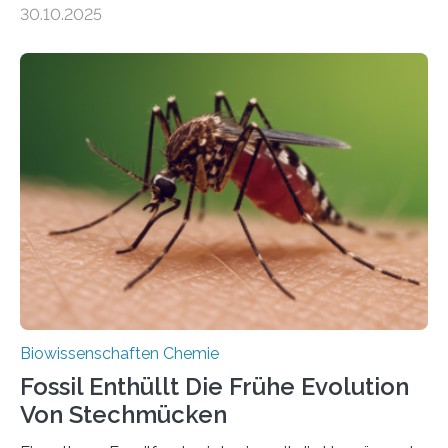
Moosen über filigrane Farne bis zu riesigen Bäumen –
30.10.2025
Landpflanzen zählen zu den komplexesten
fotosynthetischen Organismen der Erde. Ihre
Geschichte beginnt jedoch eher unscheinbar: bei
Grünalgen, die vor Hunderten von Millionen Jahren
lebten. Unter den Vorfahren sticht eine Gruppe heraus,
die noch heute in der Natur vorkommt: die
Süßwasseralge Coleochaetophyceae. Einige Arten
dieser Gruppe bilden aus Zellfäden dichte Geflechte
mit scheibenförmiger Gestalt. Was auffällig ist: Die
nächsten…
Biowissenschaften Chemie
Fossil Enthüllt Die Frühe Evolution
Von Stechmücken