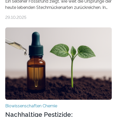
Ein seltener Fossilfund zeigt, wie weit die Ursprünge der
heute lebenden Stechmückenarten zurückreichen. In
99 Millionen Jahre altem Bernstein entdeckten LMU-
29.10.2025
Forschende die bisher älteste bekannte Stechmücken-
Larve. Das kreidezeitliche Fossil stammt aus der
Region Kachin in Myanmar und hat sich in
ausgezeichnetem Zustand erhalten. Es konnte als neue
Art einer neuen Gattung beschrieben werden und trägt
nun den Namen Cretosabethes primaevus. Dieser erste
fossile Nachweis einer Stechmückenlarve in Bernstein
stellt gleichzeitig den ersten Fossilfund einer
Mückenlarve aus dem Mesozoikum dar, denn…
Biowissenschaften Chemie
Nachhaltige Pestizide: