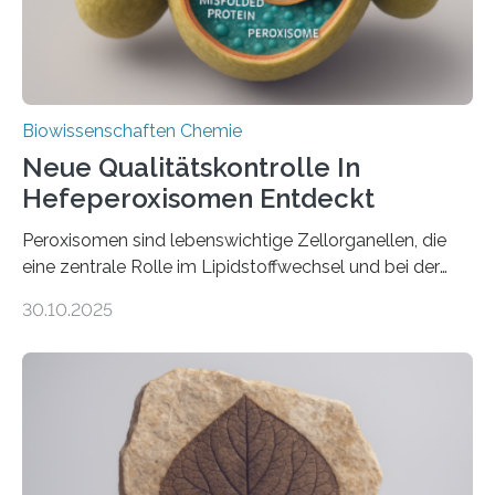
Biowissenschaften Chemie
Neue Qualitätskontrolle In
Hefeperoxisomen Entdeckt
Peroxisomen sind lebenswichtige Zellorganellen, die
eine zentrale Rolle im Lipidstoffwechsel und bei der
Entgiftung von Zellen spielen. Damit sie ihre Aufgaben
30.10.2025
erfüllen können, müssen zahlreiche Enzyme präzise in
ihr Inneres transportiert werden. Ein Forschungsteam
der Ruhr-Universität Bochum um Prof. Dr. Ralf Erdmann
und Dr. Ismaila Francis Yusuf hat nun einen bislang
unbekannten Qualitätskontrollmechanismus des
peroxisomalen Proteintransports in der Bäckerhefe
Saccharomyces cerevisiae entdeckt, der für die