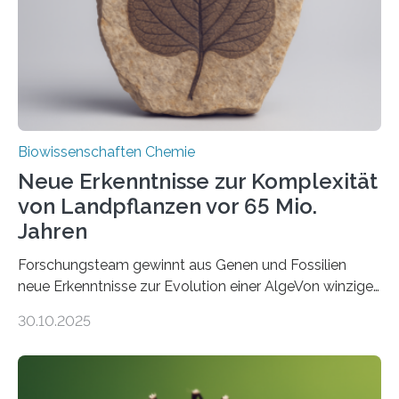
Funktionsfähigkeit der Organellen entscheidend ist. Die
Studie wurde am 28. Oktober 2025 in der
Fachzeitschrift…
Biowissenschaften Chemie
Neue Erkenntnisse zur Komplexität
von Landpflanzen vor 65 Mio.
Jahren
Forschungsteam gewinnt aus Genen und Fossilien
neue Erkenntnisse zur Evolution einer AlgeVon winzigen
Moosen über filigrane Farne bis zu riesigen Bäumen –
30.10.2025
Landpflanzen zählen zu den komplexesten
fotosynthetischen Organismen der Erde. Ihre
Geschichte beginnt jedoch eher unscheinbar: bei
Grünalgen, die vor Hunderten von Millionen Jahren