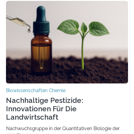
Region Kachin in Myanmar und hat sich in
ausgezeichnetem Zustand erhalten. Es konnte als neue
Art einer neuen Gattung beschrieben werden und trägt
nun den Namen Cretosabethes primaevus. Dieser erste
fossile Nachweis einer Stechmückenlarve in Bernstein
stellt gleichzeitig den ersten Fossilfund einer
Mückenlarve aus dem Mesozoikum dar, denn…
Biowissenschaften Chemie
Nachhaltige Pestizide:
Innovationen Für Die
Landwirtschaft
Nachwuchsgruppe in der Quantitativen Biologie der