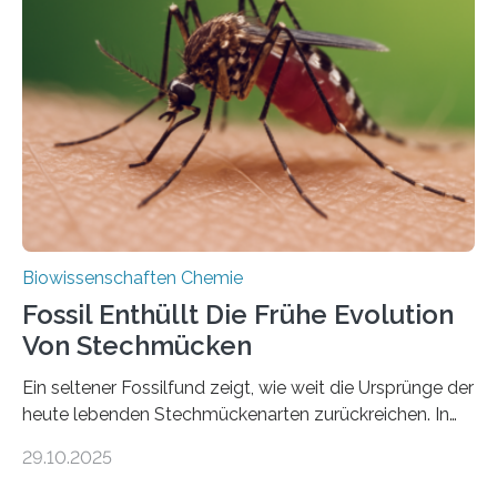
lebten. Unter den Vorfahren sticht eine Gruppe heraus,
die noch heute in der Natur vorkommt: die
Süßwasseralge Coleochaetophyceae. Einige Arten
dieser Gruppe bilden aus Zellfäden dichte Geflechte
mit scheibenförmiger Gestalt. Was auffällig ist: Die
nächsten…
Biowissenschaften Chemie
Fossil Enthüllt Die Frühe Evolution
Von Stechmücken
Ein seltener Fossilfund zeigt, wie weit die Ursprünge der
heute lebenden Stechmückenarten zurückreichen. In
99 Millionen Jahre altem Bernstein entdeckten LMU-
29.10.2025
Forschende die bisher älteste bekannte Stechmücken-
Larve. Das kreidezeitliche Fossil stammt aus der