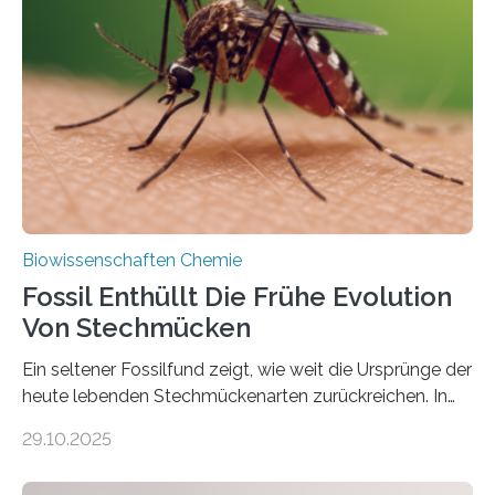
lebten. Unter den Vorfahren sticht eine Gruppe heraus,
die noch heute in der Natur vorkommt: die
Süßwasseralge Coleochaetophyceae. Einige Arten
dieser Gruppe bilden aus Zellfäden dichte Geflechte
mit scheibenförmiger Gestalt. Was auffällig ist: Die
nächsten…
Biowissenschaften Chemie
Fossil Enthüllt Die Frühe Evolution
Von Stechmücken
Ein seltener Fossilfund zeigt, wie weit die Ursprünge der
heute lebenden Stechmückenarten zurückreichen. In
99 Millionen Jahre altem Bernstein entdeckten LMU-
29.10.2025
Forschende die bisher älteste bekannte Stechmücken-
Larve. Das kreidezeitliche Fossil stammt aus der