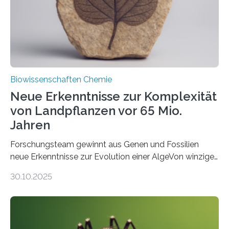
Studie wurde am 28. Oktober 2025 in der
Fachzeitschrift…
Biowissenschaften Chemie
Neue Erkenntnisse zur Komplexität
von Landpflanzen vor 65 Mio.
Jahren
Forschungsteam gewinnt aus Genen und Fossilien
neue Erkenntnisse zur Evolution einer AlgeVon winzigen
Moosen über filigrane Farne bis zu riesigen Bäumen –
30.10.2025
Landpflanzen zählen zu den komplexesten
fotosynthetischen Organismen der Erde. Ihre
Geschichte beginnt jedoch eher unscheinbar: bei
Grünalgen, die vor Hunderten von Millionen Jahren