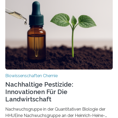
Region Kachin in Myanmar und hat sich in
ausgezeichnetem Zustand erhalten. Es konnte als neue
Art einer neuen Gattung beschrieben werden und trägt
nun den Namen Cretosabethes primaevus. Dieser erste
fossile Nachweis einer Stechmückenlarve in Bernstein
stellt gleichzeitig den ersten Fossilfund einer
Mückenlarve aus dem Mesozoikum dar, denn…
Biowissenschaften Chemie
Nachhaltige Pestizide:
Innovationen Für Die
Landwirtschaft
Nachwuchsgruppe in der Quantitativen Biologie der
HHUEine Nachwuchsgruppe an der Heinrich-Heine-