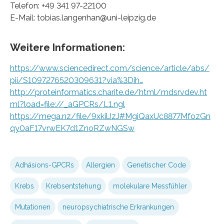
Telefon: +49 341 97-22100
E-Mail: tobias.langenhan@uni-leipzig.de
Weitere Informationen:
https://www.sciencedirect.com/science/article/abs/
pii/S1097276520309631?via%3Dih…
http://proteinformatics.charite.de/html/mdsrvdev.ht
ml?load=file://_aGPCRs/L1.ngl
https://mega.nz/file/9xkilJzJ#MgiQaxUc8877MfozGn
qy0aF17vrwEK7d1ZnoRZwNGSw
Adhäsions-GPCRs
Allergien
Genetischer Code
Krebs
Krebsentstehung
molekulare Messfühler
Mutationen
neuropsychiatrische Erkrankungen