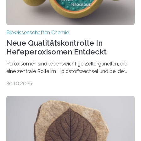
Biowissenschaften Chemie
Neue Qualitätskontrolle In
Hefeperoxisomen Entdeckt
Peroxisomen sind lebenswichtige Zellorganellen, die
eine zentrale Rolle im Lipidstoffwechsel und bei der
Entgiftung von Zellen spielen. Damit sie ihre Aufgaben
30.10.2025
erfüllen können, müssen zahlreiche Enzyme präzise in
ihr Inneres transportiert werden. Ein Forschungsteam
der Ruhr-Universität Bochum um Prof. Dr. Ralf Erdmann
und Dr. Ismaila Francis Yusuf hat nun einen bislang
unbekannten Qualitätskontrollmechanismus des
peroxisomalen Proteintransports in der Bäckerhefe
Saccharomyces cerevisiae entdeckt, der für die
Funktionsfähigkeit der Organellen entscheidend ist. Die