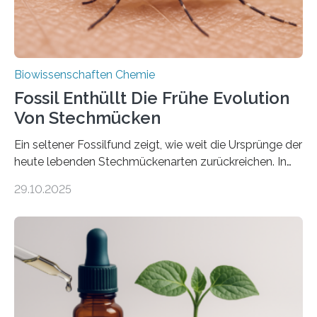
Biowissenschaften Chemie
Fossil Enthüllt Die Frühe Evolution
Von Stechmücken
Ein seltener Fossilfund zeigt, wie weit die Ursprünge der
heute lebenden Stechmückenarten zurückreichen. In
99 Millionen Jahre altem Bernstein entdeckten LMU-
29.10.2025
Forschende die bisher älteste bekannte Stechmücken-
Larve. Das kreidezeitliche Fossil stammt aus der
Region Kachin in Myanmar und hat sich in
ausgezeichnetem Zustand erhalten. Es konnte als neue
Art einer neuen Gattung beschrieben werden und trägt
nun den Namen Cretosabethes primaevus. Dieser erste
fossile Nachweis einer Stechmückenlarve in Bernstein
stellt gleichzeitig den ersten Fossilfund einer