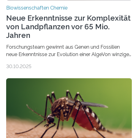
Biowissenschaften Chemie
Neue Erkenntnisse zur Komplexität
von Landpflanzen vor 65 Mio.
Jahren
Forschungsteam gewinnt aus Genen und Fossilien
neue Erkenntnisse zur Evolution einer AlgeVon winzigen
Moosen über filigrane Farne bis zu riesigen Bäumen –
30.10.2025
Landpflanzen zählen zu den komplexesten
fotosynthetischen Organismen der Erde. Ihre
Geschichte beginnt jedoch eher unscheinbar: bei
Grünalgen, die vor Hunderten von Millionen Jahren
lebten. Unter den Vorfahren sticht eine Gruppe heraus,
die noch heute in der Natur vorkommt: die
Süßwasseralge Coleochaetophyceae. Einige Arten
dieser Gruppe bilden aus Zellfäden dichte Geflechte
mit scheibenförmiger Gestalt. Was auffällig ist: Die
nächsten…