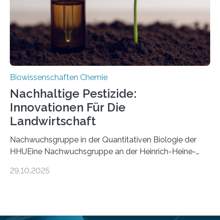
Mückenlarve aus dem Mesozoikum dar, denn…
Biowissenschaften Chemie
Nachhaltige Pestizide:
Innovationen Für Die
Landwirtschaft
Nachwuchsgruppe in der Quantitativen Biologie der
HHUEine Nachwuchsgruppe an der Heinrich-Heine-
Universität Düsseldorf (HHU) wird in den kommenden
29.10.2025
fünf Jahren erforschen, wie Bakterien auf
biotechnologischem Weg ein ökologisch verträgliches
Pestizid erzeugen können. Der Wirkstoff stammt dabei
ursprünglich aus einer Pflanze, der Dalmatinischen