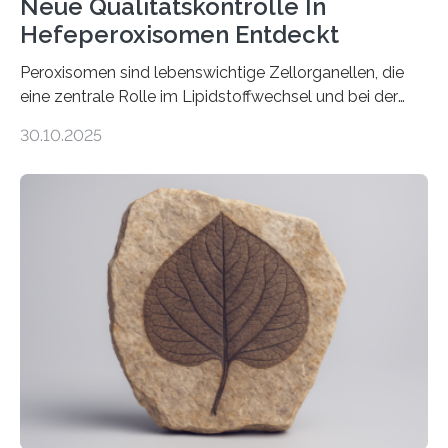
Neue Qualitätskontrolle In
Hefeperoxisomen Entdeckt
Peroxisomen sind lebenswichtige Zellorganellen, die
eine zentrale Rolle im Lipidstoffwechsel und bei der
Entgiftung von Zellen spielen. Damit sie ihre Aufgaben
30.10.2025
erfüllen können, müssen zahlreiche Enzyme präzise in
ihr Inneres transportiert werden. Ein Forschungsteam
der Ruhr-Universität Bochum um Prof. Dr. Ralf Erdmann
und Dr. Ismaila Francis Yusuf hat nun einen bislang
unbekannten Qualitätskontrollmechanismus des
peroxisomalen Proteintransports in der Bäckerhefe
Saccharomyces cerevisiae entdeckt, der für die
Funktionsfähigkeit der Organellen entscheidend ist. Die
Studie wurde am 28. Oktober 2025 in der
Fachzeitschrift…