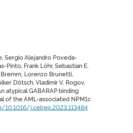
e, Sergio Alejandro Poveda-
-Pinto, Frank Löhr, Sebastian E.
a Bremm, Lorenzo Brunetti,
lker Dötsch, Vladimir V. Rogov,
An atypical GABARAP binding
ial of the AML-associated NPM1c
rg/10.1016/j.celrep.2023.113484