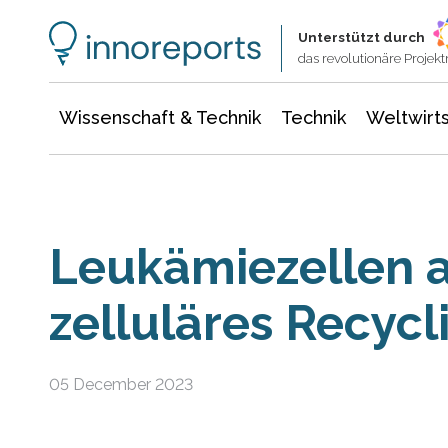
Wissenschaft & Technik
Informationstechnologie
Energie & Elektrotechnik
Unterstützt durch
das revolutionäre Proje
Wissenschaft & Technik
Technik
Weltwirts
Leukämiezellen a
zelluläres Recy
05 December 2023