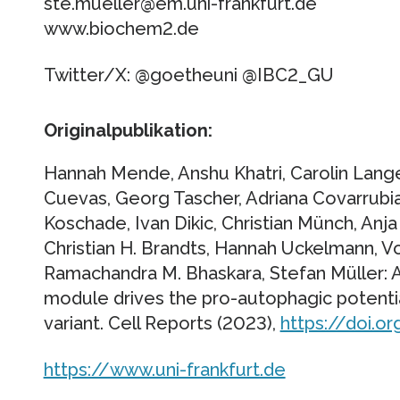
ste.mueller@em.uni-frankfurt.de
www.biochem2.de
Twitter/X: @goetheuni @IBC2_GU
Originalpublikation:
Hannah Mende, Anshu Khatri, Carolin Lang
Cuevas, Georg Tascher, Adriana Covarrubias
Koschade, Ivan Dikic, Christian Münch, Anj
Christian H. Brandts, Hannah Uckelmann, Vo
Ramachandra M. Bhaskara, Stefan Müller: 
module drives the pro-autophagic potent
variant. Cell Reports (2023),
https://doi.o
https://www.uni-frankfurt.de