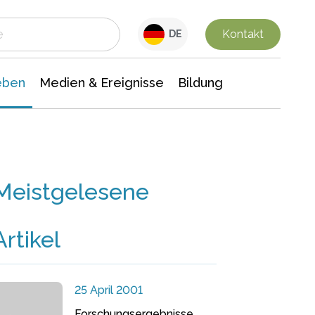
 Leben
Medien & Ereignisse
Interdisziplinäre Forschung
Veranstaltungsnachrichten
n Chemie
Gesellschaftswissenschaften
Kontakt
DE
eben
Medien & Ereignisse
Bildung
Meistgelesene
Artikel
25 April 2001
Forschungsergebnisse