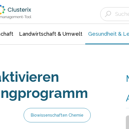
Landwirtschaft & Umwelt
Gesundheit &
Agrar- Forstwissenschaften
Biowissenschafte
Unternehmensmeldungen
Ökologie Umwelt- Naturschutz
ktmanagement-Tool
chaft
Landwirtschaft & Umwelt
Gesundheit & L
ktivieren
clingprogramm
Biowissenschaften Chemie