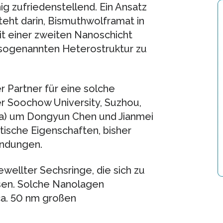
g zufriedenstellend. Ein Ansatz
teht darin, Bismuthwolframat in
t einer zweiten Nanoschicht
r sogenannten Heterostruktur zu
 Partner für eine solche
er Soochow University, Suzhou,
ina) um Dongyun Chen und Jianmei
tische Eigenschaften, bisher
endungen.
ellter Sechsringe, die sich zu
sen. Solche Nanolagen
ca. 50 nm großen