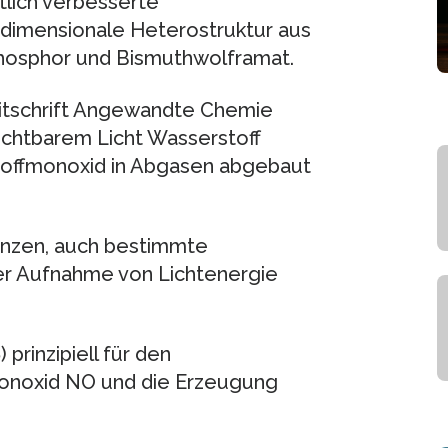
lich verbesserte
eidimensionale Heterostruktur aus
Phosphor und Bismuthwolframat.
eitschrift Angewandte Chemie
sichtbarem Licht Wasserstoff
toffmonoxid in Abgasen abgebaut
anzen, auch bestimmte
nter Aufnahme von Lichtenergie
rinzipiell für den
monoxid NO und die Erzeugung