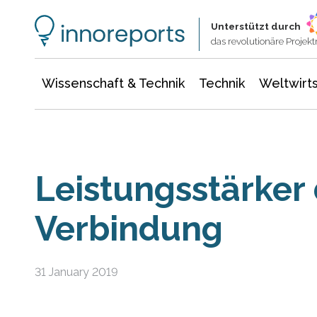
Wissenschaft & Technik
Informationstechnologie
Energie & Elektrotechnik
Unterstützt durch
das revolutionäre Proje
Wissenschaft & Technik
Technik
Weltwirts
Leistungsstärker 
Verbindung
31 January 2019