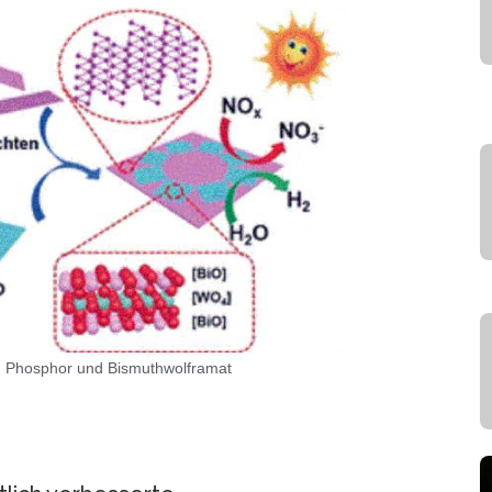
em Phosphor und Bismuthwolframat