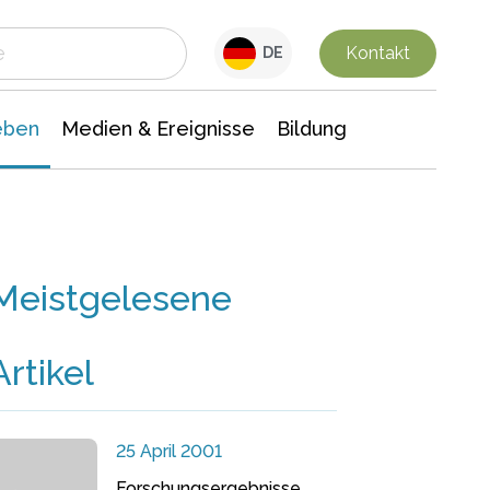
 Leben
Medien & Ereignisse
Interdisziplinäre Forschung
Veranstaltungsnachrichten
n Chemie
Gesellschaftswissenschaften
Kontakt
DE
eben
Medien & Ereignisse
Bildung
Meistgelesene
Artikel
25 April 2001
Forschungsergebnisse