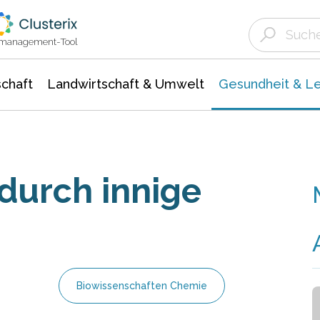
Landwirtschaft & Umwelt
Gesundheit &
Agrar- Forstwissenschaften
Biowissenschafte
Unternehmensmeldungen
Ökologie Umwelt- Naturschutz
ktmanagement-Tool
chaft
Landwirtschaft & Umwelt
Gesundheit & L
durch innige
Biowissenschaften Chemie