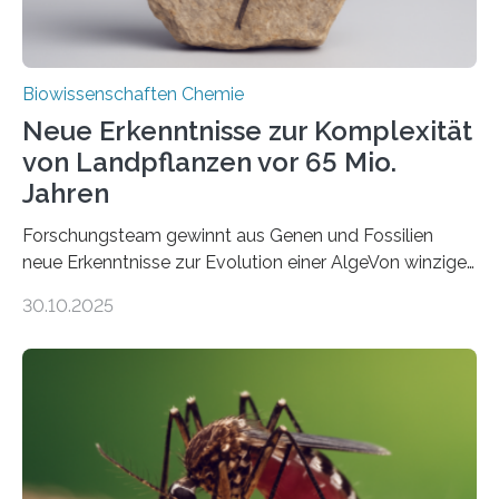
Biowissenschaften Chemie
Neue Erkenntnisse zur Komplexität
von Landpflanzen vor 65 Mio.
Jahren
Forschungsteam gewinnt aus Genen und Fossilien
neue Erkenntnisse zur Evolution einer AlgeVon winzigen
Moosen über filigrane Farne bis zu riesigen Bäumen –
30.10.2025
Landpflanzen zählen zu den komplexesten
fotosynthetischen Organismen der Erde. Ihre
Geschichte beginnt jedoch eher unscheinbar: bei
Grünalgen, die vor Hunderten von Millionen Jahren
lebten. Unter den Vorfahren sticht eine Gruppe heraus,
die noch heute in der Natur vorkommt: die
Süßwasseralge Coleochaetophyceae. Einige Arten