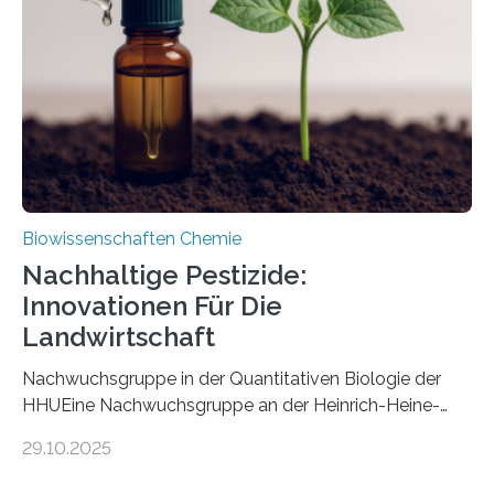
nun den Namen Cretosabethes primaevus. Dieser erste
fossile Nachweis einer Stechmückenlarve in Bernstein
stellt gleichzeitig den ersten Fossilfund einer
Mückenlarve aus dem Mesozoikum dar, denn…
Biowissenschaften Chemie
Nachhaltige Pestizide:
Innovationen Für Die
Landwirtschaft
Nachwuchsgruppe in der Quantitativen Biologie der
HHUEine Nachwuchsgruppe an der Heinrich-Heine-
Universität Düsseldorf (HHU) wird in den kommenden
29.10.2025
fünf Jahren erforschen, wie Bakterien auf
biotechnologischem Weg ein ökologisch verträgliches