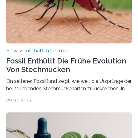
dieser Gruppe bilden aus Zellfäden dichte Geflechte
mit scheibenförmiger Gestalt. Was auffällig ist: Die
nächsten…
Biowissenschaften Chemie
Fossil Enthüllt Die Frühe Evolution
Von Stechmücken
Ein seltener Fossilfund zeigt, wie weit die Ursprünge der
heute lebenden Stechmückenarten zurückreichen. In
99 Millionen Jahre altem Bernstein entdeckten LMU-
29.10.2025
Forschende die bisher älteste bekannte Stechmücken-
Larve. Das kreidezeitliche Fossil stammt aus der
Region Kachin in Myanmar und hat sich in
ausgezeichnetem Zustand erhalten. Es konnte als neue
Art einer neuen Gattung beschrieben werden und trägt