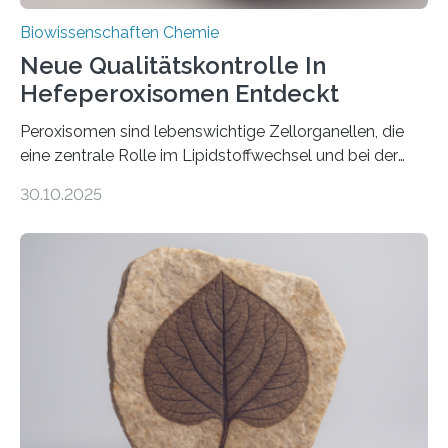
Biowissenschaften Chemie
Neue Qualitätskontrolle In
Hefeperoxisomen Entdeckt
Peroxisomen sind lebenswichtige Zellorganellen, die
eine zentrale Rolle im Lipidstoffwechsel und bei der
Entgiftung von Zellen spielen. Damit sie ihre Aufgaben
30.10.2025
erfüllen können, müssen zahlreiche Enzyme präzise in
ihr Inneres transportiert werden. Ein Forschungsteam
der Ruhr-Universität Bochum um Prof. Dr. Ralf Erdmann
und Dr. Ismaila Francis Yusuf hat nun einen bislang
unbekannten Qualitätskontrollmechanismus des
peroxisomalen Proteintransports in der Bäckerhefe
Saccharomyces cerevisiae entdeckt, der für die
Funktionsfähigkeit der Organellen entscheidend ist. Die
Studie wurde am 28. Oktober 2025 in der
Fachzeitschrift…