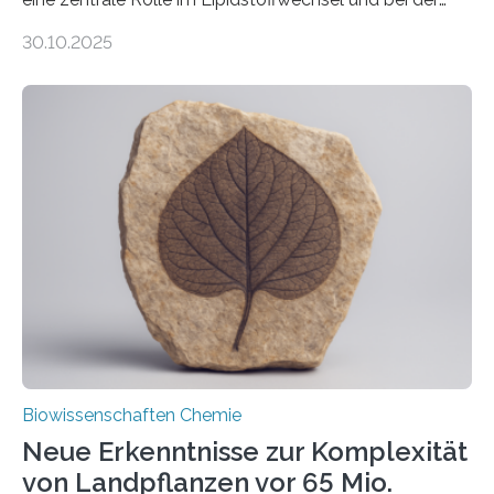
Entgiftung von Zellen spielen. Damit sie ihre Aufgaben
30.10.2025
erfüllen können, müssen zahlreiche Enzyme präzise in
ihr Inneres transportiert werden. Ein Forschungsteam
der Ruhr-Universität Bochum um Prof. Dr. Ralf Erdmann
und Dr. Ismaila Francis Yusuf hat nun einen bislang
unbekannten Qualitätskontrollmechanismus des
peroxisomalen Proteintransports in der Bäckerhefe
Saccharomyces cerevisiae entdeckt, der für die
Funktionsfähigkeit der Organellen entscheidend ist. Die
Studie wurde am 28. Oktober 2025 in der
Fachzeitschrift…
Biowissenschaften Chemie
Neue Erkenntnisse zur Komplexität
von Landpflanzen vor 65 Mio.