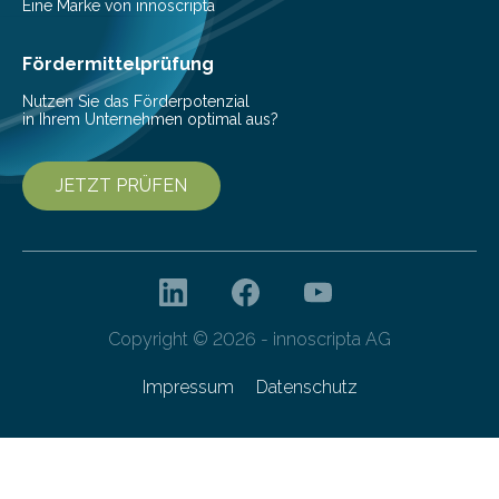
Pestizide sind äußerst wichtig, um die globale
Eine Marke von innoscripta
Ernährung zu sichern. Ohne sie besteht die weltweite
Gefahr erheblicher…
Fördermittelprüfung
Nutzen Sie das Förderpotenzial
in Ihrem Unternehmen optimal aus?
JETZT PRÜFEN
Copyright © 2026 - innoscripta AG
Impressum
Datenschutz