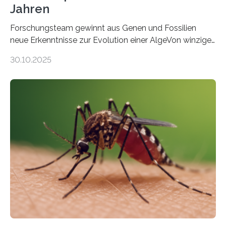
Jahren
Forschungsteam gewinnt aus Genen und Fossilien
neue Erkenntnisse zur Evolution einer AlgeVon winzigen
Moosen über filigrane Farne bis zu riesigen Bäumen –
30.10.2025
Landpflanzen zählen zu den komplexesten
fotosynthetischen Organismen der Erde. Ihre
Geschichte beginnt jedoch eher unscheinbar: bei
Grünalgen, die vor Hunderten von Millionen Jahren
lebten. Unter den Vorfahren sticht eine Gruppe heraus,
die noch heute in der Natur vorkommt: die
Süßwasseralge Coleochaetophyceae. Einige Arten
dieser Gruppe bilden aus Zellfäden dichte Geflechte
mit scheibenförmiger Gestalt. Was auffällig ist: Die
nächsten…