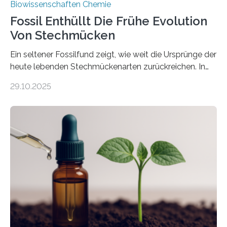
Biowissenschaften Chemie
Fossil Enthüllt Die Frühe Evolution
Von Stechmücken
Ein seltener Fossilfund zeigt, wie weit die Ursprünge der
heute lebenden Stechmückenarten zurückreichen. In
99 Millionen Jahre altem Bernstein entdeckten LMU-
29.10.2025
Forschende die bisher älteste bekannte Stechmücken-
Larve. Das kreidezeitliche Fossil stammt aus der
Region Kachin in Myanmar und hat sich in
ausgezeichnetem Zustand erhalten. Es konnte als neue
Art einer neuen Gattung beschrieben werden und trägt
nun den Namen Cretosabethes primaevus. Dieser erste
fossile Nachweis einer Stechmückenlarve in Bernstein
stellt gleichzeitig den ersten Fossilfund einer
Mückenlarve aus dem Mesozoikum dar, denn…