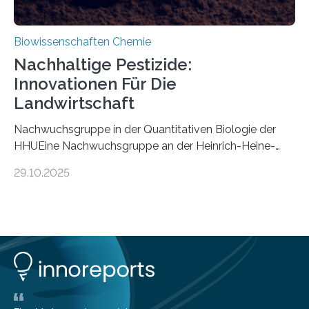
Biowissenschaften Chemie
Nachhaltige Pestizide:
Innovationen Für Die
Landwirtschaft
Nachwuchsgruppe in der Quantitativen Biologie der
HHUEine Nachwuchsgruppe an der Heinrich-Heine-
Universität Düsseldorf (HHU) wird in den kommenden
29.10.2025
fünf Jahren erforschen, wie Bakterien auf
biotechnologischem Weg ein ökologisch verträgliches
Pestizid erzeugen können. Der Wirkstoff stammt dabei
ursprünglich aus einer Pflanze, der Dalmatinischen
Insektenblume. Das Bundesministerium für Forschung,
Technologie und Raumfahrt (BMFTR) fördert das
Projekt im Rahmen der Nationalen
Bioökonomiestrategie mit rund 2,7 Millionen Euro.