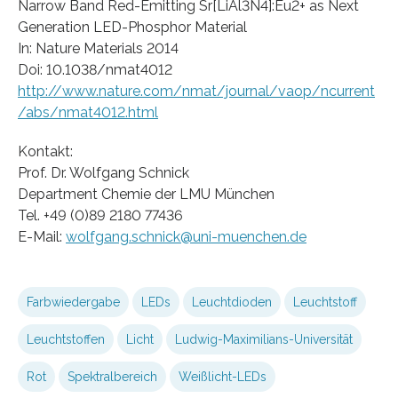
Narrow Band Red-Emitting Sr[LiAl3N4]:Eu2+ as Next
Generation LED-Phosphor Material
In: Nature Materials 2014
Doi: 10.1038/nmat4012
http://www.nature.com/nmat/journal/vaop/ncurrent
/abs/nmat4012.html
Kontakt:
Prof. Dr. Wolfgang Schnick
Department Chemie der LMU München
Tel. +49 (0)89 2180 77436
E-Mail:
wolfgang.schnick@uni-muenchen.de
Farbwiedergabe
LEDs
Leuchtdioden
Leuchtstoff
Leuchtstoffen
Licht
Ludwig-Maximilians-Universität
Rot
Spektralbereich
Weißlicht-LEDs