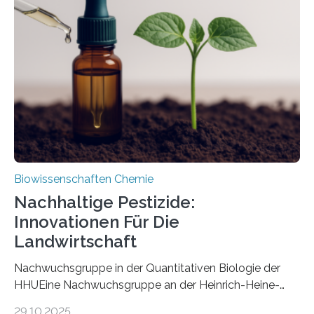
Art einer neuen Gattung beschrieben werden und trägt
nun den Namen Cretosabethes primaevus. Dieser erste
fossile Nachweis einer Stechmückenlarve in Bernstein
stellt gleichzeitig den ersten Fossilfund einer
Mückenlarve aus dem Mesozoikum dar, denn…
Biowissenschaften Chemie
Nachhaltige Pestizide:
Innovationen Für Die
Landwirtschaft
Nachwuchsgruppe in der Quantitativen Biologie der
HHUEine Nachwuchsgruppe an der Heinrich-Heine-
Universität Düsseldorf (HHU) wird in den kommenden
29.10.2025