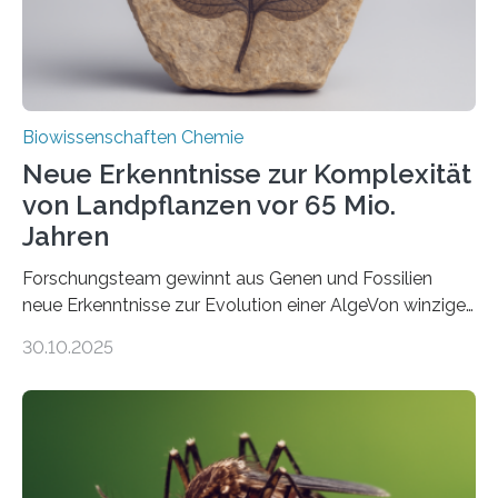
Fachzeitschrift…
Biowissenschaften Chemie
Neue Erkenntnisse zur Komplexität
von Landpflanzen vor 65 Mio.
Jahren
Forschungsteam gewinnt aus Genen und Fossilien
neue Erkenntnisse zur Evolution einer AlgeVon winzigen
Moosen über filigrane Farne bis zu riesigen Bäumen –
30.10.2025
Landpflanzen zählen zu den komplexesten
fotosynthetischen Organismen der Erde. Ihre
Geschichte beginnt jedoch eher unscheinbar: bei
Grünalgen, die vor Hunderten von Millionen Jahren
lebten. Unter den Vorfahren sticht eine Gruppe heraus,
die noch heute in der Natur vorkommt: die