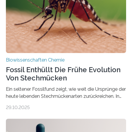
Süßwasseralge Coleochaetophyceae. Einige Arten
dieser Gruppe bilden aus Zellfäden dichte Geflechte
mit scheibenförmiger Gestalt. Was auffällig ist: Die
nächsten…
Biowissenschaften Chemie
Fossil Enthüllt Die Frühe Evolution
Von Stechmücken
Ein seltener Fossilfund zeigt, wie weit die Ursprünge der
heute lebenden Stechmückenarten zurückreichen. In
99 Millionen Jahre altem Bernstein entdeckten LMU-
29.10.2025
Forschende die bisher älteste bekannte Stechmücken-
Larve. Das kreidezeitliche Fossil stammt aus der
Region Kachin in Myanmar und hat sich in
ausgezeichnetem Zustand erhalten. Es konnte als neue