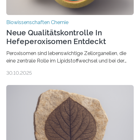
Biowissenschaften Chemie
Neue Qualitätskontrolle In
Hefeperoxisomen Entdeckt
Peroxisomen sind lebenswichtige Zellorganellen, die
eine zentrale Rolle im Lipidstoffwechsel und bei der
Entgiftung von Zellen spielen. Damit sie ihre Aufgaben
30.10.2025
erfüllen können, müssen zahlreiche Enzyme präzise in
ihr Inneres transportiert werden. Ein Forschungsteam
der Ruhr-Universität Bochum um Prof. Dr. Ralf Erdmann
und Dr. Ismaila Francis Yusuf hat nun einen bislang
unbekannten Qualitätskontrollmechanismus des
peroxisomalen Proteintransports in der Bäckerhefe
Saccharomyces cerevisiae entdeckt, der für die
Funktionsfähigkeit der Organellen entscheidend ist. Die
Studie wurde am 28. Oktober 2025 in der