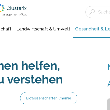
Landwirtschaft & Umwelt
Gesundheit &
Agrar- Forstwissenschaften
Biowissenschafte
Unternehmensmeldungen
Ökologie Umwelt- Naturschutz
ktmanagement-Tool
chaft
Landwirtschaft & Umwelt
Gesundheit & L
nen helfen,
u verstehen
Biowissenschaften Chemie