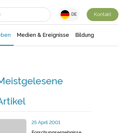
 Leben
Medien & Ereignisse
Interdisziplinäre Forschung
Veranstaltungsnachrichten
n Chemie
Gesellschaftswissenschaften
Kontakt
DE
eben
Medien & Ereignisse
Bildung
Meistgelesene
Artikel
25 April 2001
Forschungsergebnisse