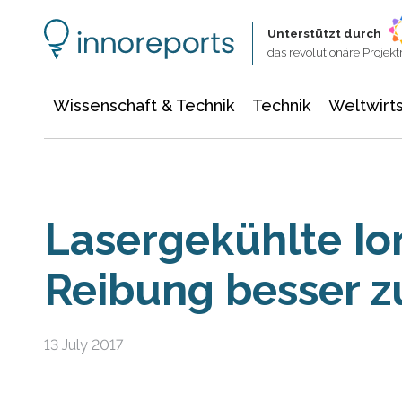
Wissenschaft & Technik
Informationstechnologie
Energie & Elektrotechnik
Unterstützt durch
das revolutionäre Proje
Wissenschaft & Technik
Technik
Weltwirts
Lasergekühlte Io
Reibung besser z
13 July 2017