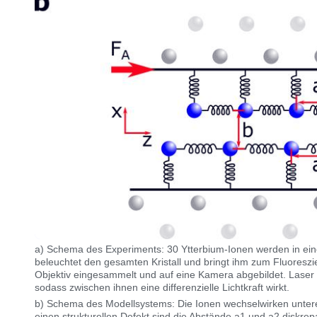
a) Schema des Experiments: 30 Ytterbium-Ionen werden in eine
beleuchtet den gesamten Kristall und bringt ihm zum Fluoreszi
Objektiv eingesammelt und auf eine Kamera abgebildet. Laser 2
sodass zwischen ihnen eine differenzielle Lichtkraft wirkt.
b) Schema des Modellsystems: Die Ionen wechselwirken untere
einen strukturellen Defekt sind die Abstände a1 und a2 diskrep