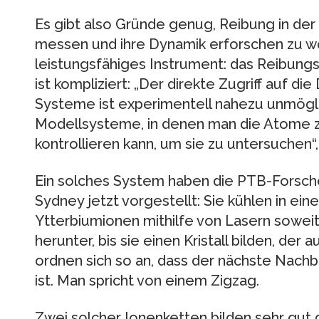
Es gibt also Gründe genug, Reibung in de
messen und ihre Dynamik erforschen zu wol
leistungsfähiges Instrument: das Reibung
ist kompliziert: „Der direkte Zugriff auf d
Systeme ist experimentell nahezu unmögl
Modellsysteme, in denen man die Atome ze
kontrollieren kann, um sie zu untersuchen“,
Ein solches System haben die PTB-Forsc
Sydney jetzt vorgestellt: Sie kühlen in ei
Ytterbiumionen mithilfe von Lasern soweit (
herunter, bis sie einen Kristall bilden, der
ordnen sich so an, dass der nächste Nach
ist. Man spricht von einem Zigzag.
Zwei solcher Ionenketten bilden sehr gut 