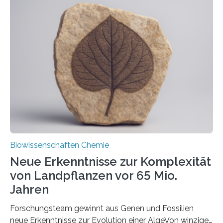
der Ruhr-Universität Bochum um Prof. Dr. Ralf Erdmann
und Dr. Ismaila Francis Yusuf hat nun einen bislang
unbekannten Qualitätskontrollmechanismus des
peroxisomalen Proteintransports in der Bäckerhefe
Saccharomyces cerevisiae entdeckt, der für die
Funktionsfähigkeit der Organellen entscheidend ist. Die
Studie wurde am 28. Oktober 2025 in der
Fachzeitschrift…
Biowissenschaften Chemie
Neue Erkenntnisse zur Komplexität
von Landpflanzen vor 65 Mio.
Jahren
Forschungsteam gewinnt aus Genen und Fossilien
neue Erkenntnisse zur Evolution einer AlgeVon winzigen