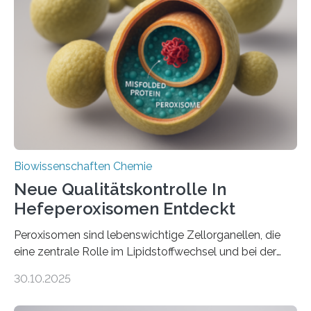
Biowissenschaften Chemie
Neue Qualitätskontrolle In
Hefeperoxisomen Entdeckt
Peroxisomen sind lebenswichtige Zellorganellen, die
eine zentrale Rolle im Lipidstoffwechsel und bei der
Entgiftung von Zellen spielen. Damit sie ihre Aufgaben
30.10.2025
erfüllen können, müssen zahlreiche Enzyme präzise in
ihr Inneres transportiert werden. Ein Forschungsteam