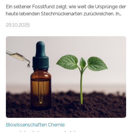
Ein seltener Fossilfund zeigt, wie weit die Ursprünge der
heute lebenden Stechmückenarten zurückreichen. In
99 Millionen Jahre altem Bernstein entdeckten LMU-
29.10.2025
Forschende die bisher älteste bekannte Stechmücken-
Larve. Das kreidezeitliche Fossil stammt aus der
Region Kachin in Myanmar und hat sich in
ausgezeichnetem Zustand erhalten. Es konnte als neue
Art einer neuen Gattung beschrieben werden und trägt
nun den Namen Cretosabethes primaevus. Dieser erste
fossile Nachweis einer Stechmückenlarve in Bernstein
stellt gleichzeitig den ersten Fossilfund einer
Mückenlarve aus dem Mesozoikum dar, denn…
Biowissenschaften Chemie