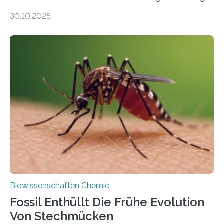
Moosen über filigrane Farne bis zu riesigen Bäumen –
30.10.2025
Landpflanzen zählen zu den komplexesten
fotosynthetischen Organismen der Erde. Ihre
Geschichte beginnt jedoch eher unscheinbar: bei
Grünalgen, die vor Hunderten von Millionen Jahren
lebten. Unter den Vorfahren sticht eine Gruppe heraus,
die noch heute in der Natur vorkommt: die
Süßwasseralge Coleochaetophyceae. Einige Arten
dieser Gruppe bilden aus Zellfäden dichte Geflechte
mit scheibenförmiger Gestalt. Was auffällig ist: Die
nächsten…
Biowissenschaften Chemie
Fossil Enthüllt Die Frühe Evolution
Von Stechmücken