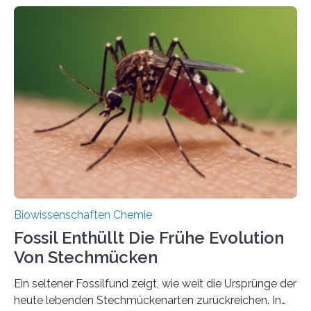
fotosynthetischen Organismen der Erde. Ihre
Geschichte beginnt jedoch eher unscheinbar: bei
Grünalgen, die vor Hunderten von Millionen Jahren
lebten. Unter den Vorfahren sticht eine Gruppe heraus,
die noch heute in der Natur vorkommt: die
Süßwasseralge Coleochaetophyceae. Einige Arten
dieser Gruppe bilden aus Zellfäden dichte Geflechte
mit scheibenförmiger Gestalt. Was auffällig ist: Die
nächsten…
Biowissenschaften Chemie
Fossil Enthüllt Die Frühe Evolution
Von Stechmücken
Ein seltener Fossilfund zeigt, wie weit die Ursprünge der
heute lebenden Stechmückenarten zurückreichen. In