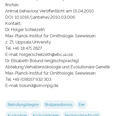
finches
Animal behaviour. Veröffentlicht am 15.04.2010
DOI: 10.1016/j.anbehav.2010.03.006
Kontakt:
Dr. Holger Schielzeth
Max-Planck-Institut für Ornithologie, Seewiesen
z. Zt. Uppsala University
Tel. +46 18 471 2827
E-mail: holger.schielzeth@ebc.uu.se
Dr. Elisabeth Bolund (englischsprachig)
Abteilung Verhaltensökologie und Evolutionäre Genetik
Max-Planck-Institut für Ornithologie, Seewiesen
Tel. +49 (0)8157 932 303
E-mail: bolund@orn.mpg.de
Bebrütungsbeginn
Brutparasitismus
Eier
Kuckucksei
Kuckucksküken
Nachwuchsaufzucht