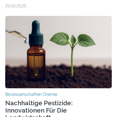
99 Millionen Jahre altem Bernstein entdeckten LMU-
29.10.2025
Forschende die bisher älteste bekannte Stechmücken-
Larve. Das kreidezeitliche Fossil stammt aus der
Region Kachin in Myanmar und hat sich in
ausgezeichnetem Zustand erhalten. Es konnte als neue
Art einer neuen Gattung beschrieben werden und trägt
nun den Namen Cretosabethes primaevus. Dieser erste
fossile Nachweis einer Stechmückenlarve in Bernstein
stellt gleichzeitig den ersten Fossilfund einer
Mückenlarve aus dem Mesozoikum dar, denn…
Biowissenschaften Chemie
Nachhaltige Pestizide:
Innovationen Für Die