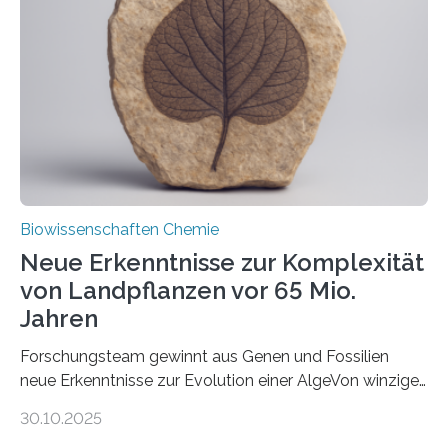
peroxisomalen Proteintransports in der Bäckerhefe
Saccharomyces cerevisiae entdeckt, der für die
Funktionsfähigkeit der Organellen entscheidend ist. Die
Studie wurde am 28. Oktober 2025 in der
Fachzeitschrift…
Biowissenschaften Chemie
Neue Erkenntnisse zur Komplexität
von Landpflanzen vor 65 Mio.
Jahren
Forschungsteam gewinnt aus Genen und Fossilien
neue Erkenntnisse zur Evolution einer AlgeVon winzigen
Moosen über filigrane Farne bis zu riesigen Bäumen –
30.10.2025
Landpflanzen zählen zu den komplexesten