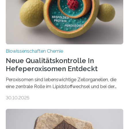
Biowissenschaften Chemie
Neue Qualitätskontrolle In
Hefeperoxisomen Entdeckt
Peroxisomen sind lebenswichtige Zellorganellen, die
eine zentrale Rolle im Lipidstoffwechsel und bei der
Entgiftung von Zellen spielen. Damit sie ihre Aufgaben
30.10.2025
erfüllen können, müssen zahlreiche Enzyme präzise in
ihr Inneres transportiert werden. Ein Forschungsteam
der Ruhr-Universität Bochum um Prof. Dr. Ralf Erdmann
und Dr. Ismaila Francis Yusuf hat nun einen bislang
unbekannten Qualitätskontrollmechanismus des