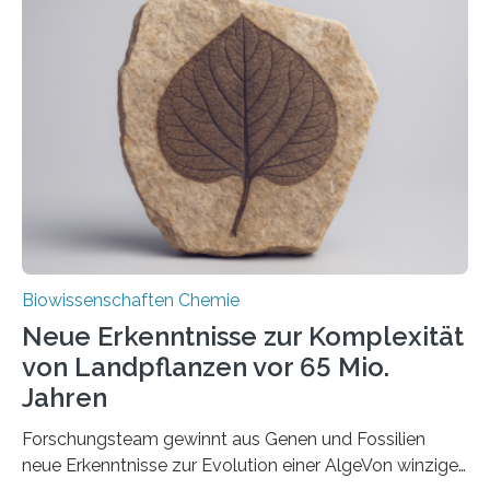
und Dr. Ismaila Francis Yusuf hat nun einen bislang
unbekannten Qualitätskontrollmechanismus des
peroxisomalen Proteintransports in der Bäckerhefe
Saccharomyces cerevisiae entdeckt, der für die
Funktionsfähigkeit der Organellen entscheidend ist. Die
Studie wurde am 28. Oktober 2025 in der
Fachzeitschrift…
Biowissenschaften Chemie
Neue Erkenntnisse zur Komplexität
von Landpflanzen vor 65 Mio.
Jahren
Forschungsteam gewinnt aus Genen und Fossilien
neue Erkenntnisse zur Evolution einer AlgeVon winzigen