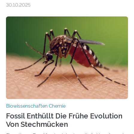
Moosen über filigrane Farne bis zu riesigen Bäumen –
30.10.2025
Landpflanzen zählen zu den komplexesten
fotosynthetischen Organismen der Erde. Ihre
Geschichte beginnt jedoch eher unscheinbar: bei
Grünalgen, die vor Hunderten von Millionen Jahren
lebten. Unter den Vorfahren sticht eine Gruppe heraus,
die noch heute in der Natur vorkommt: die
Süßwasseralge Coleochaetophyceae. Einige Arten
dieser Gruppe bilden aus Zellfäden dichte Geflechte
mit scheibenförmiger Gestalt. Was auffällig ist: Die
nächsten…
Biowissenschaften Chemie
Fossil Enthüllt Die Frühe Evolution
Von Stechmücken