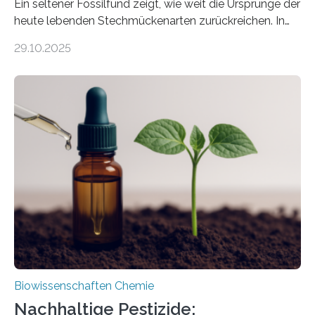
Ein seltener Fossilfund zeigt, wie weit die Ursprünge der
heute lebenden Stechmückenarten zurückreichen. In
99 Millionen Jahre altem Bernstein entdeckten LMU-
29.10.2025
Forschende die bisher älteste bekannte Stechmücken-
Larve. Das kreidezeitliche Fossil stammt aus der
Region Kachin in Myanmar und hat sich in
ausgezeichnetem Zustand erhalten. Es konnte als neue
Art einer neuen Gattung beschrieben werden und trägt
nun den Namen Cretosabethes primaevus. Dieser erste
fossile Nachweis einer Stechmückenlarve in Bernstein
stellt gleichzeitig den ersten Fossilfund einer
Mückenlarve aus dem Mesozoikum dar, denn…
Biowissenschaften Chemie
Nachhaltige Pestizide: