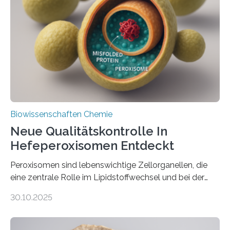
Biowissenschaften Chemie
Neue Qualitätskontrolle In
Hefeperoxisomen Entdeckt
Peroxisomen sind lebenswichtige Zellorganellen, die
eine zentrale Rolle im Lipidstoffwechsel und bei der
Entgiftung von Zellen spielen. Damit sie ihre Aufgaben
30.10.2025
erfüllen können, müssen zahlreiche Enzyme präzise in
ihr Inneres transportiert werden. Ein Forschungsteam
der Ruhr-Universität Bochum um Prof. Dr. Ralf Erdmann