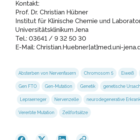
Kontakt:
Prof. Dr. Christian Hübner
Institut für Klinische Chemie und Laborat
Universitätsklinikum Jena
Tel.: 03641 / 9 32 50 30
E-Mail: Christian.Huebner[at]med.uni-jena.
Absterben von Nervenfasern
Chromosom 5
Eiweiß
Gen FTO
Gen-Mutation
Genetik
genetische Ursac
Lepraerreger
Nervenzelle
neurodegenerative Erkran
Vererbte Mutation
Zellfortsätze