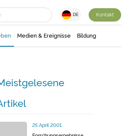
 Leben
Medien & Ereignisse
Interdisziplinäre Forschung
Veranstaltungsnachrichten
n Chemie
Gesellschaftswissenschaften
Kontakt
DE
eben
Medien & Ereignisse
Bildung
Meistgelesene
Artikel
25 April 2001
Forschungsergebnisse