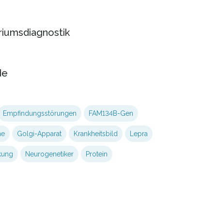
oriumsdiagnostik
de
Empfindungsstörungen
FAM134B-Gen
he
Golgi-Apparat
Krankheitsbild
Lepra
kung
Neurogenetiker
Protein