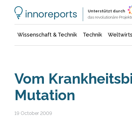
Wissenschaft & Technik
Informationstechnologie
Energie & Elektrotechnik
Unterstützt durch
das revolutionäre Proje
Wissenschaft & Technik
Technik
Weltwirts
Vom Krankheitsbi
Mutation
19 October 2009