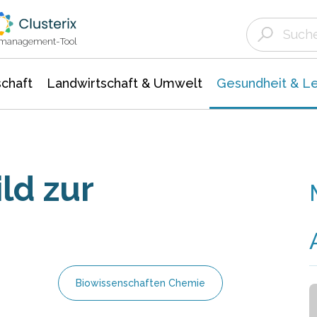
Landwirtschaft & Umwelt
Gesundheit &
Agrar- Forstwissenschaften
Biowissenschafte
Unternehmensmeldungen
Ökologie Umwelt- Naturschutz
ktmanagement-Tool
chaft
Landwirtschaft & Umwelt
Gesundheit & L
ld zur
Biowissenschaften Chemie