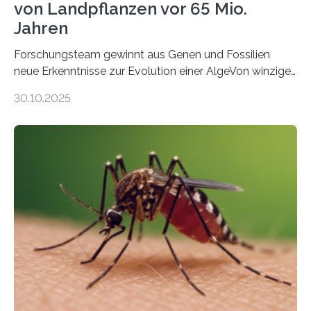
von Landpflanzen vor 65 Mio.
Jahren
Forschungsteam gewinnt aus Genen und Fossilien
neue Erkenntnisse zur Evolution einer AlgeVon winzigen
Moosen über filigrane Farne bis zu riesigen Bäumen –
30.10.2025
Landpflanzen zählen zu den komplexesten
fotosynthetischen Organismen der Erde. Ihre
Geschichte beginnt jedoch eher unscheinbar: bei
Grünalgen, die vor Hunderten von Millionen Jahren
lebten. Unter den Vorfahren sticht eine Gruppe heraus,
die noch heute in der Natur vorkommt: die
Süßwasseralge Coleochaetophyceae. Einige Arten
dieser Gruppe bilden aus Zellfäden dichte Geflechte
mit scheibenförmiger Gestalt. Was auffällig ist: Die
nächsten…