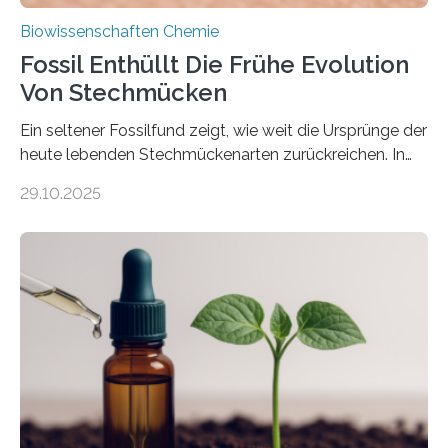
Biowissenschaften Chemie
Fossil Enthüllt Die Frühe Evolution
Von Stechmücken
Ein seltener Fossilfund zeigt, wie weit die Ursprünge der
heute lebenden Stechmückenarten zurückreichen. In
99 Millionen Jahre altem Bernstein entdeckten LMU-
29.10.2025
Forschende die bisher älteste bekannte Stechmücken-
Larve. Das kreidezeitliche Fossil stammt aus der
Region Kachin in Myanmar und hat sich in
ausgezeichnetem Zustand erhalten. Es konnte als neue
Art einer neuen Gattung beschrieben werden und trägt
nun den Namen Cretosabethes primaevus. Dieser erste
fossile Nachweis einer Stechmückenlarve in Bernstein
stellt gleichzeitig den ersten Fossilfund einer
Mückenlarve aus dem Mesozoikum dar, denn…