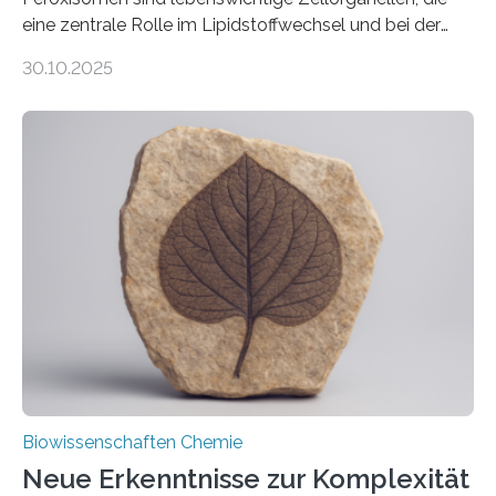
eine zentrale Rolle im Lipidstoffwechsel und bei der
Entgiftung von Zellen spielen. Damit sie ihre Aufgaben
30.10.2025
erfüllen können, müssen zahlreiche Enzyme präzise in
ihr Inneres transportiert werden. Ein Forschungsteam
der Ruhr-Universität Bochum um Prof. Dr. Ralf Erdmann
und Dr. Ismaila Francis Yusuf hat nun einen bislang
unbekannten Qualitätskontrollmechanismus des
peroxisomalen Proteintransports in der Bäckerhefe
Saccharomyces cerevisiae entdeckt, der für die
Funktionsfähigkeit der Organellen entscheidend ist. Die
Studie wurde am 28. Oktober 2025 in der
Fachzeitschrift…
Biowissenschaften Chemie
Neue Erkenntnisse zur Komplexität