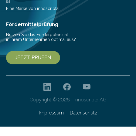
Bioökonomiestrategie mit rund 2,7 Millionen Euro.
Pestizide sind äußerst wichtig, um die globale
Eine Marke von innoscripta
Ernährung zu sichern. Ohne sie besteht die weltweite
Gefahr erheblicher…
Fördermittelprüfung
Nutzen Sie das Förderpotenzial
in Ihrem Unternehmen optimal aus?
JETZT PRÜFEN
Copyright © 2026 - innoscripta AG
Impressum
Datenschutz