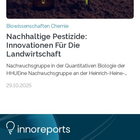
Biowissenschaften Chemie
Nachhaltige Pestizide:
Innovationen Für Die
Landwirtschaft
Nachwuchsgruppe in der Quantitativen Biologie der
HHUEine Nachwuchsgruppe an der Heinrich-Heine-
Universität Düsseldorf (HHU) wird in den kommenden
29.10.2025
fünf Jahren erforschen, wie Bakterien auf
biotechnologischem Weg ein ökologisch verträgliches
Pestizid erzeugen können. Der Wirkstoff stammt dabei
ursprünglich aus einer Pflanze, der Dalmatinischen
Insektenblume. Das Bundesministerium für Forschung,
Technologie und Raumfahrt (BMFTR) fördert das
Projekt im Rahmen der Nationalen