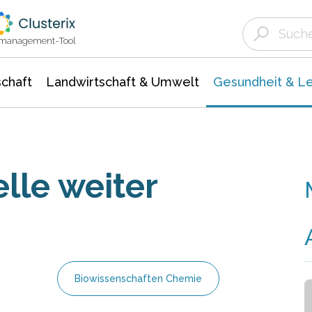
Landwirtschaft & Umwelt
Gesundheit &
Agrar- Forstwissenschaften
Biowissenschafte
Unternehmensmeldungen
Ökologie Umwelt- Naturschutz
ktmanagement-Tool
chaft
Landwirtschaft & Umwelt
Gesundheit & L
lle weiter
Biowissenschaften Chemie