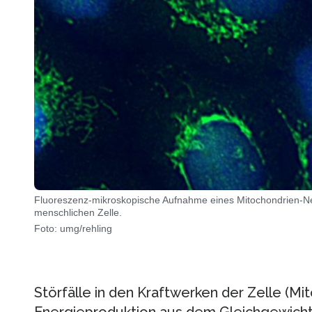
Fluoreszenz-mikroskopische Aufnahme eines Mitochondrien-Netz
menschlichen Zelle.
Foto: umg/rehling
Störfälle in den Kraftwerken der Zelle (Mi