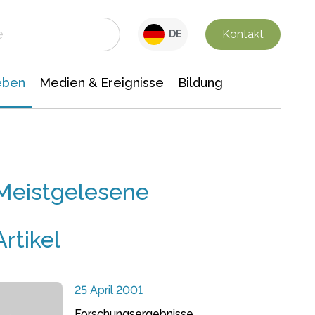
 Leben
Medien & Ereignisse
Interdisziplinäre Forschung
Veranstaltungsnachrichten
n Chemie
Gesellschaftswissenschaften
Kontakt
DE
eben
Medien & Ereignisse
Bildung
Meistgelesene
Artikel
25 April 2001
Forschungsergebnisse