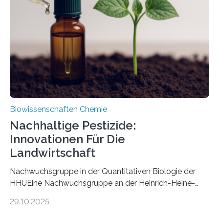
nun den Namen Cretosabethes primaevus. Dieser erste
fossile Nachweis einer Stechmückenlarve in Bernstein
stellt gleichzeitig den ersten Fossilfund einer
Mückenlarve aus dem Mesozoikum dar, denn…
Biowissenschaften Chemie
Nachhaltige Pestizide:
Innovationen Für Die
Landwirtschaft
Nachwuchsgruppe in der Quantitativen Biologie der
HHUEine Nachwuchsgruppe an der Heinrich-Heine-
Universität Düsseldorf (HHU) wird in den kommenden
29.10.2025
fünf Jahren erforschen, wie Bakterien auf
biotechnologischem Weg ein ökologisch verträgliches