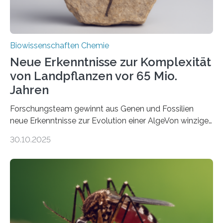
Biowissenschaften Chemie
Neue Erkenntnisse zur Komplexität
von Landpflanzen vor 65 Mio.
Jahren
Forschungsteam gewinnt aus Genen und Fossilien
neue Erkenntnisse zur Evolution einer AlgeVon winzigen
Moosen über filigrane Farne bis zu riesigen Bäumen –
30.10.2025
Landpflanzen zählen zu den komplexesten
fotosynthetischen Organismen der Erde. Ihre
Geschichte beginnt jedoch eher unscheinbar: bei
Grünalgen, die vor Hunderten von Millionen Jahren
lebten. Unter den Vorfahren sticht eine Gruppe heraus,
die noch heute in der Natur vorkommt: die
Süßwasseralge Coleochaetophyceae. Einige Arten