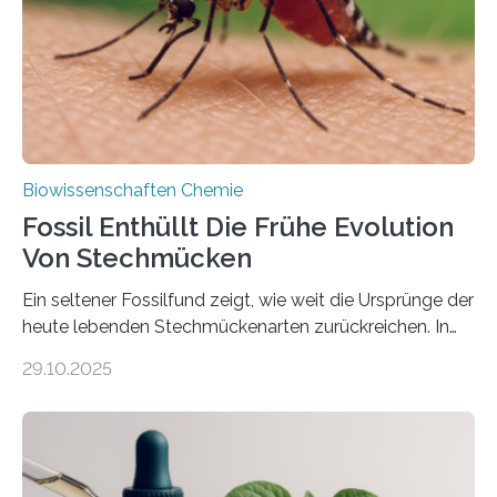
dieser Gruppe bilden aus Zellfäden dichte Geflechte
mit scheibenförmiger Gestalt. Was auffällig ist: Die
nächsten…
Biowissenschaften Chemie
Fossil Enthüllt Die Frühe Evolution
Von Stechmücken
Ein seltener Fossilfund zeigt, wie weit die Ursprünge der
heute lebenden Stechmückenarten zurückreichen. In
99 Millionen Jahre altem Bernstein entdeckten LMU-
29.10.2025
Forschende die bisher älteste bekannte Stechmücken-
Larve. Das kreidezeitliche Fossil stammt aus der
Region Kachin in Myanmar und hat sich in
ausgezeichnetem Zustand erhalten. Es konnte als neue
Art einer neuen Gattung beschrieben werden und trägt