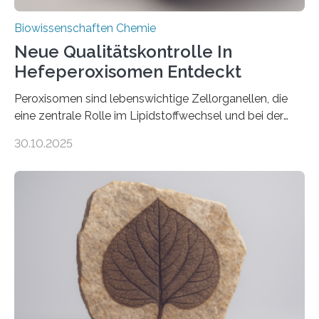
Biowissenschaften Chemie
Neue Qualitätskontrolle In
Hefeperoxisomen Entdeckt
Peroxisomen sind lebenswichtige Zellorganellen, die
eine zentrale Rolle im Lipidstoffwechsel und bei der
Entgiftung von Zellen spielen. Damit sie ihre Aufgaben
30.10.2025
erfüllen können, müssen zahlreiche Enzyme präzise in
ihr Inneres transportiert werden. Ein Forschungsteam
der Ruhr-Universität Bochum um Prof. Dr. Ralf Erdmann
und Dr. Ismaila Francis Yusuf hat nun einen bislang
unbekannten Qualitätskontrollmechanismus des
peroxisomalen Proteintransports in der Bäckerhefe
Saccharomyces cerevisiae entdeckt, der für die
Funktionsfähigkeit der Organellen entscheidend ist. Die
Studie wurde am 28. Oktober 2025 in der
Fachzeitschrift…