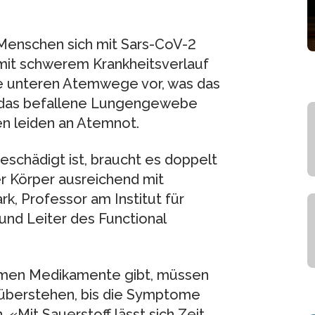
Menschen sich mit Sars-​CoV-2
 mit schwerem Krankheitsverlauf
die unteren Atemwege vor, was das
 das befallene Lungengewebe
en leiden an Atemnot.
schädigt ist, braucht es doppelt
der Körper ausreichend mit
rk, Professor am Institut für
und Leiter des Functional
samen Medikamente gibt, müssen
 überstehen, bis die Symptome
 «Mit Sauerstoff lässt sich Zeit