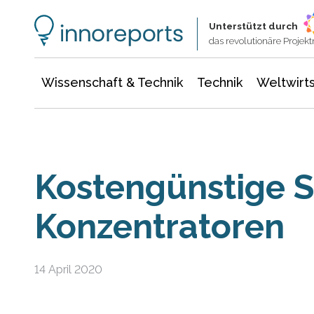
Wissenschaft & Technik
Informationstechnologie
Energie & Elektrotechnik
Unterstützt durch
das revolutionäre Proje
Wissenschaft & Technik
Technik
Weltwirts
Kostengünstige S
Konzentratoren
14 April 2020