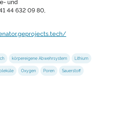
ie- und
41 44 632 09 80,
enator.geprojects.tech/
ch
körpereigene Abwehrsystem
Lithium
oleküle
Oxygen
Poren
Sauerstoff