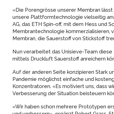
«Die Porengrösse unserer Membran lässt si
unsere Plattformtechnologie vielseitig an
AG, das ETH Spin-​off, mit dem Hess und S
Membrantechnologie kommerzialisieren, ve
Membran, die Sauerstoff von Stickstoff tre
Nun verarbeitet das Unisieve-​Team diese
mittels Druckluft Sauerstoff anreichern kö
Auf der anderen Seite konzipieren Stark u
Pandemie möglichst einfache und kostengü
Konzentratoren. «Es motiviert uns, dass wi
Verbesserung der Situation beisteuern kön
«Wir haben schon mehrere Prototypen erste
und verbessern», ergänzt Robert Grass, Sta