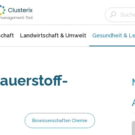
Landwirtschaft & Umwelt
Gesundheit &
Agrar- Forstwissenschaften
Biowissenschafte
Unternehmensmeldungen
Ökologie Umwelt- Naturschutz
ktmanagement-Tool
chaft
Landwirtschaft & Umwelt
Gesundheit & L
auerstoff-
Biowissenschaften Chemie