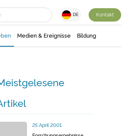
 Leben
Medien & Ereignisse
Interdisziplinäre Forschung
Veranstaltungsnachrichten
n Chemie
Gesellschaftswissenschaften
Kontakt
DE
eben
Medien & Ereignisse
Bildung
Meistgelesene
Artikel
25 April 2001
Forschungsergebnisse