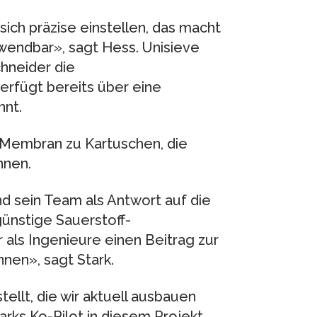
ch präzise einstellen, das macht
wendbar», sagt Hess. Unisieve
chneider die
rfügt bereits über eine
nnt.
 Membran zu Kartuschen, die
nnen.
nd sein Team als Antwort auf die
nstige Sauerstoff-​
r als Ingenieure einen Beitrag zur
nen», sagt Stark.
llt, die wir aktuell ausbauen
rks Ko-​Pilot in diesem Projekt.