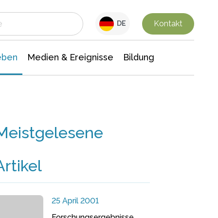
 Leben
Medien & Ereignisse
Interdisziplinäre Forschung
Veranstaltungsnachrichten
n Chemie
Gesellschaftswissenschaften
Kontakt
DE
eben
Medien & Ereignisse
Bildung
Meistgelesene
Artikel
25 April 2001
Forschungsergebnisse