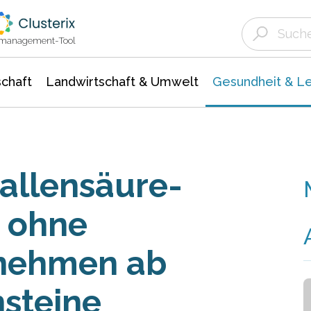
Landwirtschaft & Umwelt
Gesundheit &
Agrar- Forstwissenschaften
Biowissenschafte
Unternehmensmeldungen
Ökologie Umwelt- Naturschutz
ktmanagement-Tool
chaft
Landwirtschaft & Umwelt
Gesundheit & L
Gallensäure-
e ohne
 nehmen ab
steine