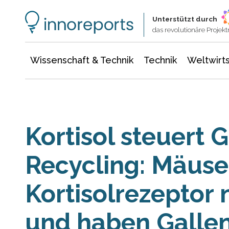
Wissenschaft & Technik
Informationstechnologie
Energie & Elektrotechnik
Unterstützt durch
das revolutionäre Proje
Wissenschaft & Technik
Technik
Weltwirts
Kortisol steuert 
Recycling: Mäus
Kortisolrezeptor
und haben Gallen