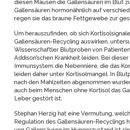
diesen Mäusen die Gallensäuren im Blut zu
Gallensäuren hormonähnlich auf verschi
regen sie das braune Fettgewebe zur ges
Um herauszufinden, ob sich Kortisolsigna
Gallensäuren-Recycling auswirken, unters
Wissenschaftler Blutproben von Patienten,
Addison’schen Krankheit leiden. Bei dieser
Immunsystem die Nebenniere, die das Korti
leiden daher unter Kortisolmangel. In Blut
nach den Mahlzeiten abgenommen wurden,
auch beim Menschen ohne Kortisol das Gal
Leber gestört ist.
Stephan Herzig hat eine Vermutung, welche
Regulation des Gallensäuren-Recyclings h
von Gallensäuren im Hungerzustand ist sin