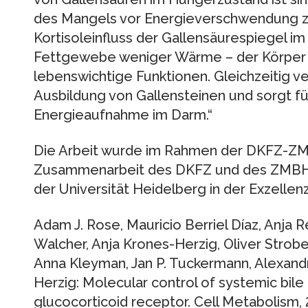
des Mangels vor Energieverschwendung zu
Kortisoleinfluss der Gallensäurespiegel im
Fettgewebe weniger Wärme – der Körper s
lebenswichtige Funktionen. Gleichzeitig v
Ausbildung von Gallensteinen und sorgt für
Energieaufnahme im Darm.“
Die Arbeit wurde im Rahmen der DKFZ-ZMB
Zusammenarbeit des DKFZ und des ZMBH a
der Universität Heidelberg in der Exzellenz
Adam J. Rose, Mauricio Berriel Díaz, Anja
Walcher, Anja Krones-Herzig, Oliver Strobe
Anna Kleyman, Jan P. Tuckermann, Alexan
Herzig: Molecular control of systemic bile
glucocorticoid receptor. Cell Metabolism, 