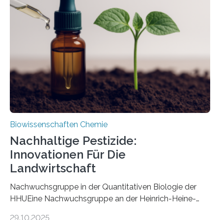
Art einer neuen Gattung beschrieben werden und trägt
nun den Namen Cretosabethes primaevus. Dieser erste
fossile Nachweis einer Stechmückenlarve in Bernstein
stellt gleichzeitig den ersten Fossilfund einer
Mückenlarve aus dem Mesozoikum dar, denn…
Biowissenschaften Chemie
Nachhaltige Pestizide:
Innovationen Für Die
Landwirtschaft
Nachwuchsgruppe in der Quantitativen Biologie der
HHUEine Nachwuchsgruppe an der Heinrich-Heine-
Universität Düsseldorf (HHU) wird in den kommenden
29.10.2025