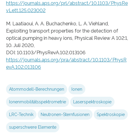
https://journals.aps.org/prl/abstract/10.1103/PhysRe
vLett.125.023002
M. Laatiaoui, A. A. Buchachenko, L. A. Viehland,
Exploiting transport properties for the detection of
optical pumping in heavy ions, Physical Review A 102:1,
10. Juli 2020,
DOI: 10.1103/PhysRevA.102.013106
https://journals.aps.org/pra/abstract/10.1103/PhysR
evA.102.013106
Atommodell-Berechnungen
Ionen
Ionenmobilitätsspektrometrie
Laserspektroskopie
LRC-Technik
Neutronen-Sternfusionen
Spektroskopie
superschwere Elemente