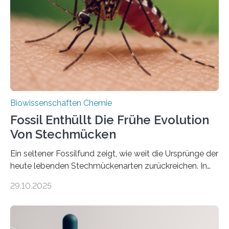
Süßwasseralge Coleochaetophyceae. Einige Arten
dieser Gruppe bilden aus Zellfäden dichte Geflechte
mit scheibenförmiger Gestalt. Was auffällig ist: Die
nächsten…
Biowissenschaften Chemie
Fossil Enthüllt Die Frühe Evolution
Von Stechmücken
Ein seltener Fossilfund zeigt, wie weit die Ursprünge der
heute lebenden Stechmückenarten zurückreichen. In
99 Millionen Jahre altem Bernstein entdeckten LMU-
29.10.2025
Forschende die bisher älteste bekannte Stechmücken-
Larve. Das kreidezeitliche Fossil stammt aus der
Region Kachin in Myanmar und hat sich in
ausgezeichnetem Zustand erhalten. Es konnte als neue