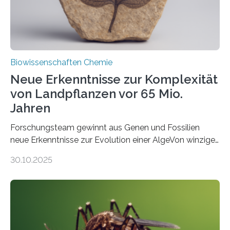
Fachzeitschrift…
Biowissenschaften Chemie
Neue Erkenntnisse zur Komplexität
von Landpflanzen vor 65 Mio.
Jahren
Forschungsteam gewinnt aus Genen und Fossilien
neue Erkenntnisse zur Evolution einer AlgeVon winzigen
Moosen über filigrane Farne bis zu riesigen Bäumen –
30.10.2025
Landpflanzen zählen zu den komplexesten
fotosynthetischen Organismen der Erde. Ihre
Geschichte beginnt jedoch eher unscheinbar: bei
Grünalgen, die vor Hunderten von Millionen Jahren
lebten. Unter den Vorfahren sticht eine Gruppe heraus,
die noch heute in der Natur vorkommt: die