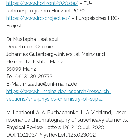
https://www.horizont2020.de/
– EU-
Rahmenprogramm Horizont 2020
https://www.lrc-project.eu/
– Europäisches LRC-
Projekt
Dr. Mustapha Laatiaoui
Department Chemie
Johannes Gutenberg-Universität Mainz und
Helmholtz-Institut Mainz
55099 Mainz
Tel. 06131 39-29752
E-Mail: mlaatiao@uni-mainz.de
https://www.hi-mainz.de/research/research-
sections/she-physics-chemistry-of-supe…
M. Laatiaoui, A. A. Buchachenko, L. A. Viehland, Laser
resonance chromatography of superheavy elements,
Physical Review Letters 125:2, 10. Juli 2020,
DOI: 10.1103/PhysRevLett.125.023002