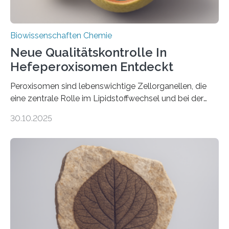
Biowissenschaften Chemie
Neue Qualitätskontrolle In
Hefeperoxisomen Entdeckt
Peroxisomen sind lebenswichtige Zellorganellen, die
eine zentrale Rolle im Lipidstoffwechsel und bei der
Entgiftung von Zellen spielen. Damit sie ihre Aufgaben
30.10.2025
erfüllen können, müssen zahlreiche Enzyme präzise in
ihr Inneres transportiert werden. Ein Forschungsteam
der Ruhr-Universität Bochum um Prof. Dr. Ralf Erdmann
und Dr. Ismaila Francis Yusuf hat nun einen bislang
unbekannten Qualitätskontrollmechanismus des
peroxisomalen Proteintransports in der Bäckerhefe
Saccharomyces cerevisiae entdeckt, der für die
Funktionsfähigkeit der Organellen entscheidend ist. Die
Studie wurde am 28. Oktober 2025 in der