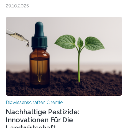
99 Millionen Jahre altem Bernstein entdeckten LMU-
29.10.2025
Forschende die bisher älteste bekannte Stechmücken-
Larve. Das kreidezeitliche Fossil stammt aus der
Region Kachin in Myanmar und hat sich in
ausgezeichnetem Zustand erhalten. Es konnte als neue
Art einer neuen Gattung beschrieben werden und trägt
nun den Namen Cretosabethes primaevus. Dieser erste
fossile Nachweis einer Stechmückenlarve in Bernstein
stellt gleichzeitig den ersten Fossilfund einer
Mückenlarve aus dem Mesozoikum dar, denn…
Biowissenschaften Chemie
Nachhaltige Pestizide:
Innovationen Für Die
Landwirtschaft