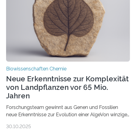
peroxisomalen Proteintransports in der Bäckerhefe
Saccharomyces cerevisiae entdeckt, der für die
Funktionsfähigkeit der Organellen entscheidend ist. Die
Studie wurde am 28. Oktober 2025 in der
Fachzeitschrift…
Biowissenschaften Chemie
Neue Erkenntnisse zur Komplexität
von Landpflanzen vor 65 Mio.
Jahren
Forschungsteam gewinnt aus Genen und Fossilien
neue Erkenntnisse zur Evolution einer AlgeVon winzigen
Moosen über filigrane Farne bis zu riesigen Bäumen –
30.10.2025
Landpflanzen zählen zu den komplexesten