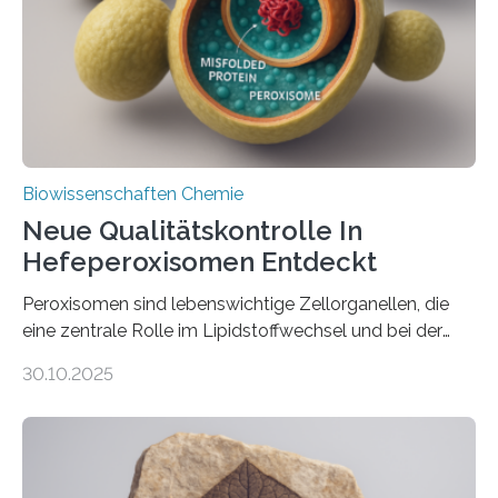
Biowissenschaften Chemie
Neue Qualitätskontrolle In
Hefeperoxisomen Entdeckt
Peroxisomen sind lebenswichtige Zellorganellen, die
eine zentrale Rolle im Lipidstoffwechsel und bei der
Entgiftung von Zellen spielen. Damit sie ihre Aufgaben
30.10.2025
erfüllen können, müssen zahlreiche Enzyme präzise in
ihr Inneres transportiert werden. Ein Forschungsteam
der Ruhr-Universität Bochum um Prof. Dr. Ralf Erdmann
und Dr. Ismaila Francis Yusuf hat nun einen bislang
unbekannten Qualitätskontrollmechanismus des