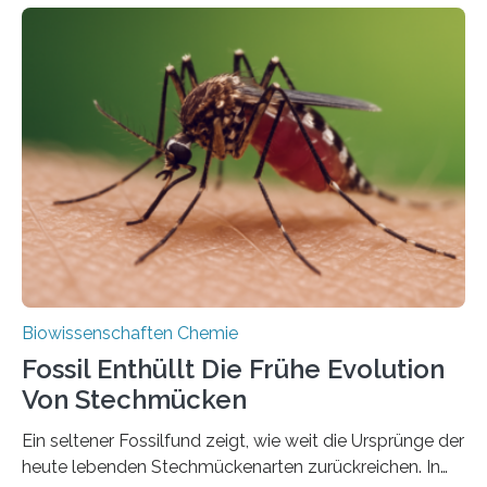
fotosynthetischen Organismen der Erde. Ihre
Geschichte beginnt jedoch eher unscheinbar: bei
Grünalgen, die vor Hunderten von Millionen Jahren
lebten. Unter den Vorfahren sticht eine Gruppe heraus,
die noch heute in der Natur vorkommt: die
Süßwasseralge Coleochaetophyceae. Einige Arten
dieser Gruppe bilden aus Zellfäden dichte Geflechte
mit scheibenförmiger Gestalt. Was auffällig ist: Die
nächsten…
Biowissenschaften Chemie
Fossil Enthüllt Die Frühe Evolution
Von Stechmücken
Ein seltener Fossilfund zeigt, wie weit die Ursprünge der
heute lebenden Stechmückenarten zurückreichen. In