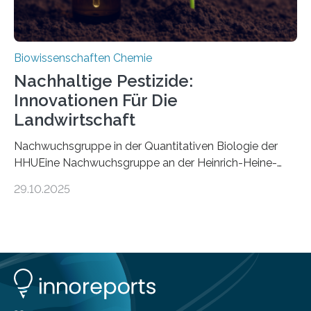
Biowissenschaften Chemie
Nachhaltige Pestizide:
Innovationen Für Die
Landwirtschaft
Nachwuchsgruppe in der Quantitativen Biologie der
HHUEine Nachwuchsgruppe an der Heinrich-Heine-
Universität Düsseldorf (HHU) wird in den kommenden
29.10.2025
fünf Jahren erforschen, wie Bakterien auf
biotechnologischem Weg ein ökologisch verträgliches
Pestizid erzeugen können. Der Wirkstoff stammt dabei
ursprünglich aus einer Pflanze, der Dalmatinischen
Insektenblume. Das Bundesministerium für Forschung,
Technologie und Raumfahrt (BMFTR) fördert das
Projekt im Rahmen der Nationalen