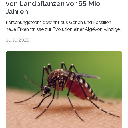
von Landpflanzen vor 65 Mio.
Jahren
Forschungsteam gewinnt aus Genen und Fossilien
neue Erkenntnisse zur Evolution einer AlgeVon winzigen
Moosen über filigrane Farne bis zu riesigen Bäumen –
30.10.2025
Landpflanzen zählen zu den komplexesten
fotosynthetischen Organismen der Erde. Ihre
Geschichte beginnt jedoch eher unscheinbar: bei
Grünalgen, die vor Hunderten von Millionen Jahren
lebten. Unter den Vorfahren sticht eine Gruppe heraus,
die noch heute in der Natur vorkommt: die
Süßwasseralge Coleochaetophyceae. Einige Arten
dieser Gruppe bilden aus Zellfäden dichte Geflechte
mit scheibenförmiger Gestalt. Was auffällig ist: Die
nächsten…