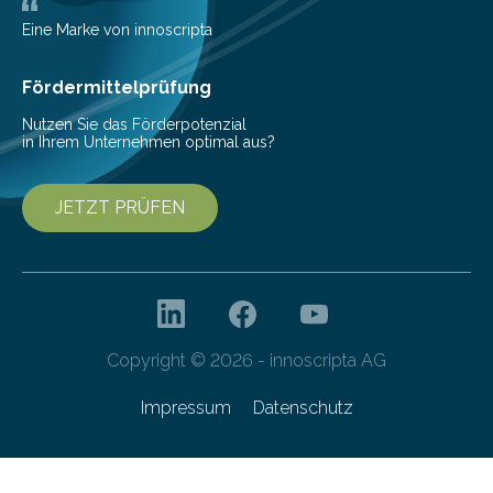
Bioökonomiestrategie mit rund 2,7 Millionen Euro.
Pestizide sind äußerst wichtig, um die globale
Eine Marke von innoscripta
Ernährung zu sichern. Ohne sie besteht die weltweite
Gefahr erheblicher…
Fördermittelprüfung
Nutzen Sie das Förderpotenzial
in Ihrem Unternehmen optimal aus?
JETZT PRÜFEN
Copyright © 2026 - innoscripta AG
Impressum
Datenschutz