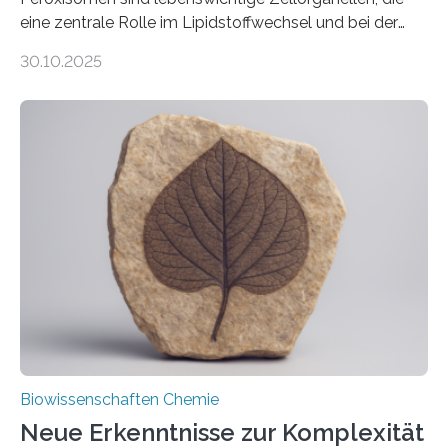
eine zentrale Rolle im Lipidstoffwechsel und bei der
Entgiftung von Zellen spielen. Damit sie ihre Aufgaben
30.10.2025
erfüllen können, müssen zahlreiche Enzyme präzise in
ihr Inneres transportiert werden. Ein Forschungsteam
der Ruhr-Universität Bochum um Prof. Dr. Ralf Erdmann
und Dr. Ismaila Francis Yusuf hat nun einen bislang
unbekannten Qualitätskontrollmechanismus des
peroxisomalen Proteintransports in der Bäckerhefe
Saccharomyces cerevisiae entdeckt, der für die
Funktionsfähigkeit der Organellen entscheidend ist. Die
Studie wurde am 28. Oktober 2025 in der
Fachzeitschrift…
Biowissenschaften Chemie
Neue Erkenntnisse zur Komplexität