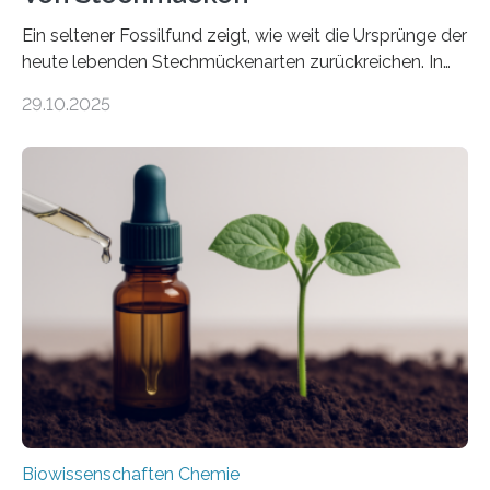
Ein seltener Fossilfund zeigt, wie weit die Ursprünge der
heute lebenden Stechmückenarten zurückreichen. In
99 Millionen Jahre altem Bernstein entdeckten LMU-
29.10.2025
Forschende die bisher älteste bekannte Stechmücken-
Larve. Das kreidezeitliche Fossil stammt aus der
Region Kachin in Myanmar und hat sich in
ausgezeichnetem Zustand erhalten. Es konnte als neue
Art einer neuen Gattung beschrieben werden und trägt
nun den Namen Cretosabethes primaevus. Dieser erste
fossile Nachweis einer Stechmückenlarve in Bernstein
stellt gleichzeitig den ersten Fossilfund einer
Mückenlarve aus dem Mesozoikum dar, denn…
Biowissenschaften Chemie