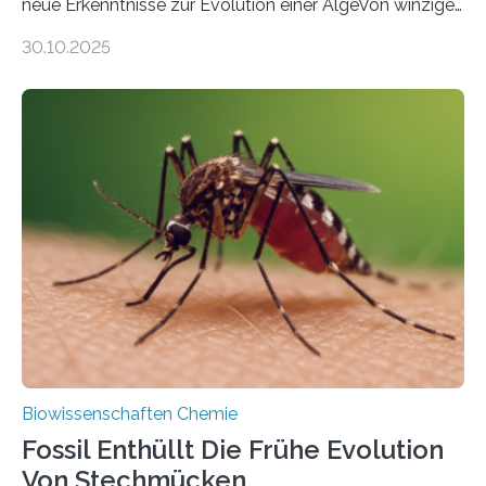
neue Erkenntnisse zur Evolution einer AlgeVon winzigen
Moosen über filigrane Farne bis zu riesigen Bäumen –
30.10.2025
Landpflanzen zählen zu den komplexesten
fotosynthetischen Organismen der Erde. Ihre
Geschichte beginnt jedoch eher unscheinbar: bei
Grünalgen, die vor Hunderten von Millionen Jahren
lebten. Unter den Vorfahren sticht eine Gruppe heraus,
die noch heute in der Natur vorkommt: die
Süßwasseralge Coleochaetophyceae. Einige Arten
dieser Gruppe bilden aus Zellfäden dichte Geflechte
mit scheibenförmiger Gestalt. Was auffällig ist: Die
nächsten…
Biowissenschaften Chemie
Fossil Enthüllt Die Frühe Evolution
Von Stechmücken