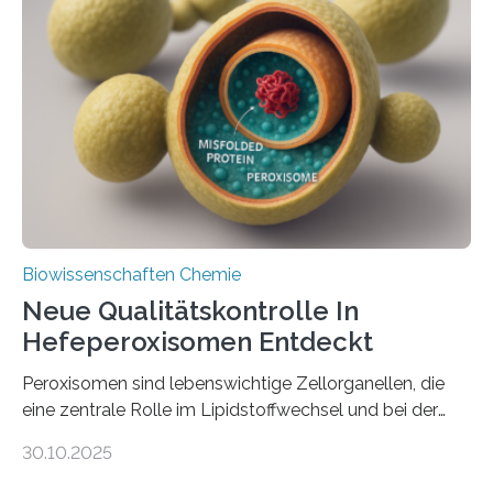
Biowissenschaften Chemie
Neue Qualitätskontrolle In
Hefeperoxisomen Entdeckt
Peroxisomen sind lebenswichtige Zellorganellen, die
eine zentrale Rolle im Lipidstoffwechsel und bei der
Entgiftung von Zellen spielen. Damit sie ihre Aufgaben
30.10.2025
erfüllen können, müssen zahlreiche Enzyme präzise in
ihr Inneres transportiert werden. Ein Forschungsteam