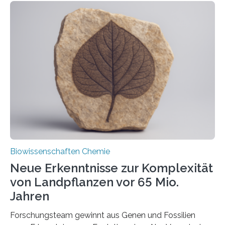
der Ruhr-Universität Bochum um Prof. Dr. Ralf Erdmann
und Dr. Ismaila Francis Yusuf hat nun einen bislang
unbekannten Qualitätskontrollmechanismus des
peroxisomalen Proteintransports in der Bäckerhefe
Saccharomyces cerevisiae entdeckt, der für die
Funktionsfähigkeit der Organellen entscheidend ist. Die
Studie wurde am 28. Oktober 2025 in der
Fachzeitschrift…
Biowissenschaften Chemie
Neue Erkenntnisse zur Komplexität
von Landpflanzen vor 65 Mio.
Jahren
Forschungsteam gewinnt aus Genen und Fossilien