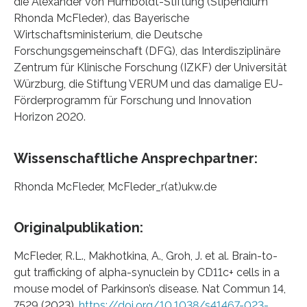
die Alexander von Humboldt-Stiftung (Stipendium
Rhonda McFleder), das Bayerische
Wirtschaftsministerium, die Deutsche
Forschungsgemeinschaft (DFG), das Interdisziplinäre
Zentrum für Klinische Forschung (IZKF) der Universität
Würzburg, die Stiftung VERUM und das damalige EU-
Förderprogramm für Forschung und Innovation
Horizon 2020.
Wissenschaftliche Ansprechpartner:
Rhonda McFleder, McFleder_r(at)ukw.de
Originalpublikation:
McFleder, R.L., Makhotkina, A., Groh, J. et al. Brain-to-
gut trafficking of alpha-synuclein by CD11c+ cells in a
mouse model of Parkinson’s disease. Nat Commun 14,
7529 (2023).
https://doi.org/10.1038/s41467-023-