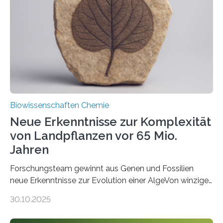
peroxisomalen Proteintransports in der Bäckerhefe
Saccharomyces cerevisiae entdeckt, der für die
Funktionsfähigkeit der Organellen entscheidend ist. Die
Studie wurde am 28. Oktober 2025 in der
Fachzeitschrift…
Biowissenschaften Chemie
Neue Erkenntnisse zur Komplexität
von Landpflanzen vor 65 Mio.
Jahren
Forschungsteam gewinnt aus Genen und Fossilien
neue Erkenntnisse zur Evolution einer AlgeVon winzigen
Moosen über filigrane Farne bis zu riesigen Bäumen –
30.10.2025
Landpflanzen zählen zu den komplexesten
fotosynthetischen Organismen der Erde. Ihre