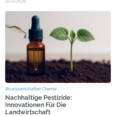
29.10.2025
Forschende die bisher älteste bekannte Stechmücken-
Larve. Das kreidezeitliche Fossil stammt aus der
Region Kachin in Myanmar und hat sich in
ausgezeichnetem Zustand erhalten. Es konnte als neue
Art einer neuen Gattung beschrieben werden und trägt
nun den Namen Cretosabethes primaevus. Dieser erste
fossile Nachweis einer Stechmückenlarve in Bernstein
stellt gleichzeitig den ersten Fossilfund einer
Mückenlarve aus dem Mesozoikum dar, denn…
Biowissenschaften Chemie
Nachhaltige Pestizide:
Innovationen Für Die
Landwirtschaft