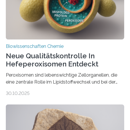
Biowissenschaften Chemie
Neue Qualitätskontrolle In
Hefeperoxisomen Entdeckt
Peroxisomen sind lebenswichtige Zellorganellen, die
eine zentrale Rolle im Lipidstoffwechsel und bei der
Entgiftung von Zellen spielen. Damit sie ihre Aufgaben
30.10.2025
erfüllen können, müssen zahlreiche Enzyme präzise in
ihr Inneres transportiert werden. Ein Forschungsteam
der Ruhr-Universität Bochum um Prof. Dr. Ralf Erdmann
und Dr. Ismaila Francis Yusuf hat nun einen bislang
unbekannten Qualitätskontrollmechanismus des