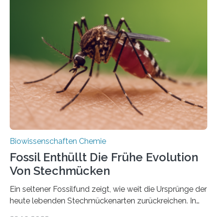
Geschichte beginnt jedoch eher unscheinbar: bei
Grünalgen, die vor Hunderten von Millionen Jahren
lebten. Unter den Vorfahren sticht eine Gruppe heraus,
die noch heute in der Natur vorkommt: die
Süßwasseralge Coleochaetophyceae. Einige Arten
dieser Gruppe bilden aus Zellfäden dichte Geflechte
mit scheibenförmiger Gestalt. Was auffällig ist: Die
nächsten…
Biowissenschaften Chemie
Fossil Enthüllt Die Frühe Evolution
Von Stechmücken
Ein seltener Fossilfund zeigt, wie weit die Ursprünge der
heute lebenden Stechmückenarten zurückreichen. In
99 Millionen Jahre altem Bernstein entdeckten LMU-