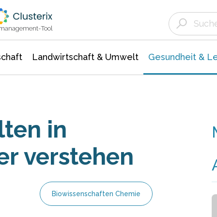
Landwirtschaft & Umwelt
Gesundheit &
Agrar- Forstwissenschaften
Biowissenschafte
Unternehmensmeldungen
Ökologie Umwelt- Naturschutz
ktmanagement-Tool
chaft
Landwirtschaft & Umwelt
Gesundheit & L
lten in
er verstehen
Biowissenschaften Chemie