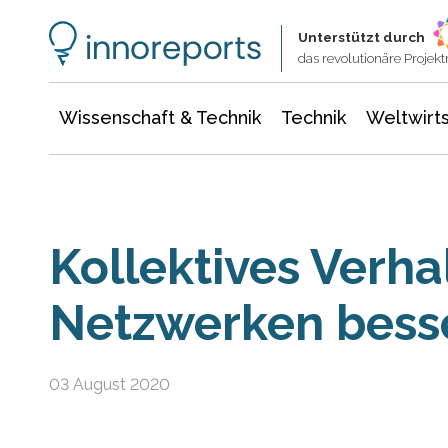
Wissenschaft & Technik
Informationstechnologie
Energie & Elektrotechnik
Unterstützt durch
das revolutionäre Proje
Wissenschaft & Technik
Technik
Weltwirts
Kollektives Verha
Netzwerken bess
03 August 2020