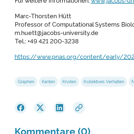
Für weitere Informationen:
www.jacobs-uni
Marc-Thorsten Hütt
Professor of Computational Systems Biol
m.huett@jacobs-university.de
Tel.: +49 421 200-3238
https://www.pnas.org/content/early/20
Graphen
Kanten
Knoten
Kollektives Verhalten
N
Kommentare (0)