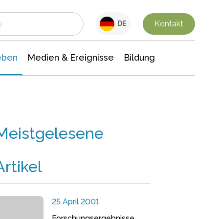
 Leben
Medien & Ereignisse
Interdisziplinäre Forschung
Veranstaltungsnachrichten
n Chemie
Gesellschaftswissenschaften
Kontakt
DE
eben
Medien & Ereignisse
Bildung
Meistgelesene
Artikel
25 April 2001
Forschungsergebnisse