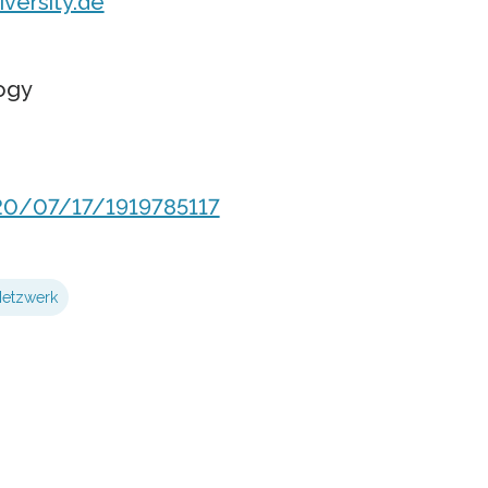
versity.de
ogy
20/07/17/1919785117
etzwerk