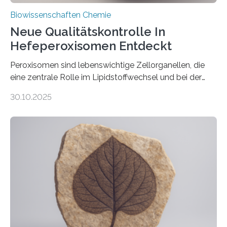
Biowissenschaften Chemie
Neue Qualitätskontrolle In
Hefeperoxisomen Entdeckt
Peroxisomen sind lebenswichtige Zellorganellen, die
eine zentrale Rolle im Lipidstoffwechsel und bei der
Entgiftung von Zellen spielen. Damit sie ihre Aufgaben
30.10.2025
erfüllen können, müssen zahlreiche Enzyme präzise in
ihr Inneres transportiert werden. Ein Forschungsteam
der Ruhr-Universität Bochum um Prof. Dr. Ralf Erdmann
und Dr. Ismaila Francis Yusuf hat nun einen bislang
unbekannten Qualitätskontrollmechanismus des
peroxisomalen Proteintransports in der Bäckerhefe
Saccharomyces cerevisiae entdeckt, der für die
Funktionsfähigkeit der Organellen entscheidend ist. Die
Studie wurde am 28. Oktober 2025 in der
Fachzeitschrift…