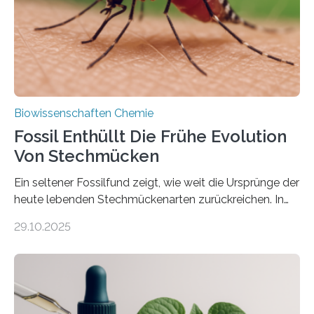
dieser Gruppe bilden aus Zellfäden dichte Geflechte
mit scheibenförmiger Gestalt. Was auffällig ist: Die
nächsten…
Biowissenschaften Chemie
Fossil Enthüllt Die Frühe Evolution
Von Stechmücken
Ein seltener Fossilfund zeigt, wie weit die Ursprünge der
heute lebenden Stechmückenarten zurückreichen. In
99 Millionen Jahre altem Bernstein entdeckten LMU-
29.10.2025
Forschende die bisher älteste bekannte Stechmücken-
Larve. Das kreidezeitliche Fossil stammt aus der
Region Kachin in Myanmar und hat sich in
ausgezeichnetem Zustand erhalten. Es konnte als neue
Art einer neuen Gattung beschrieben werden und trägt