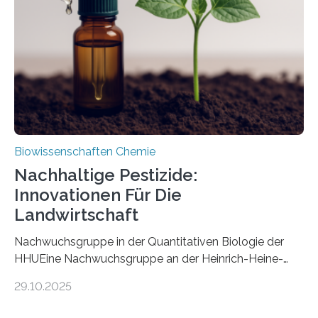
nun den Namen Cretosabethes primaevus. Dieser erste
fossile Nachweis einer Stechmückenlarve in Bernstein
stellt gleichzeitig den ersten Fossilfund einer
Mückenlarve aus dem Mesozoikum dar, denn…
Biowissenschaften Chemie
Nachhaltige Pestizide:
Innovationen Für Die
Landwirtschaft
Nachwuchsgruppe in der Quantitativen Biologie der
HHUEine Nachwuchsgruppe an der Heinrich-Heine-
Universität Düsseldorf (HHU) wird in den kommenden
29.10.2025
fünf Jahren erforschen, wie Bakterien auf
biotechnologischem Weg ein ökologisch verträgliches