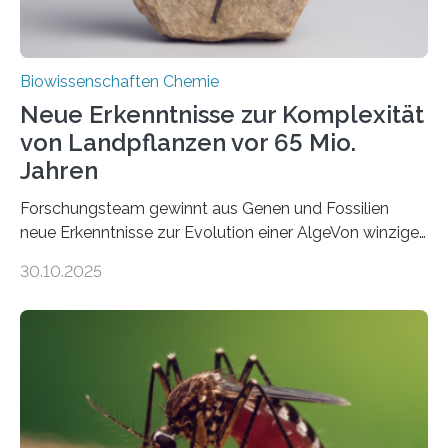
Biowissenschaften Chemie
Neue Erkenntnisse zur Komplexität
von Landpflanzen vor 65 Mio.
Jahren
Forschungsteam gewinnt aus Genen und Fossilien
neue Erkenntnisse zur Evolution einer AlgeVon winzigen
Moosen über filigrane Farne bis zu riesigen Bäumen –
30.10.2025
Landpflanzen zählen zu den komplexesten
fotosynthetischen Organismen der Erde. Ihre
Geschichte beginnt jedoch eher unscheinbar: bei
Grünalgen, die vor Hunderten von Millionen Jahren
lebten. Unter den Vorfahren sticht eine Gruppe heraus,
die noch heute in der Natur vorkommt: die
Süßwasseralge Coleochaetophyceae. Einige Arten