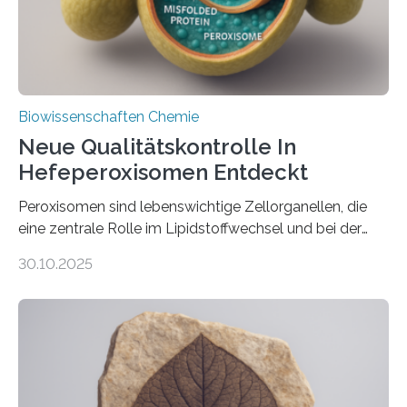
Biowissenschaften Chemie
Neue Qualitätskontrolle In
Hefeperoxisomen Entdeckt
Peroxisomen sind lebenswichtige Zellorganellen, die
eine zentrale Rolle im Lipidstoffwechsel und bei der
Entgiftung von Zellen spielen. Damit sie ihre Aufgaben
30.10.2025
erfüllen können, müssen zahlreiche Enzyme präzise in
ihr Inneres transportiert werden. Ein Forschungsteam
der Ruhr-Universität Bochum um Prof. Dr. Ralf Erdmann
und Dr. Ismaila Francis Yusuf hat nun einen bislang
unbekannten Qualitätskontrollmechanismus des
peroxisomalen Proteintransports in der Bäckerhefe
Saccharomyces cerevisiae entdeckt, der für die