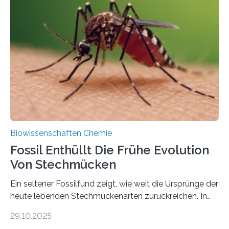
Grünalgen, die vor Hunderten von Millionen Jahren
lebten. Unter den Vorfahren sticht eine Gruppe heraus,
die noch heute in der Natur vorkommt: die
Süßwasseralge Coleochaetophyceae. Einige Arten
dieser Gruppe bilden aus Zellfäden dichte Geflechte
mit scheibenförmiger Gestalt. Was auffällig ist: Die
nächsten…
Biowissenschaften Chemie
Fossil Enthüllt Die Frühe Evolution
Von Stechmücken
Ein seltener Fossilfund zeigt, wie weit die Ursprünge der
heute lebenden Stechmückenarten zurückreichen. In
99 Millionen Jahre altem Bernstein entdeckten LMU-
29.10.2025
Forschende die bisher älteste bekannte Stechmücken-