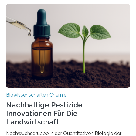
Larve. Das kreidezeitliche Fossil stammt aus der
Region Kachin in Myanmar und hat sich in
ausgezeichnetem Zustand erhalten. Es konnte als neue
Art einer neuen Gattung beschrieben werden und trägt
nun den Namen Cretosabethes primaevus. Dieser erste
fossile Nachweis einer Stechmückenlarve in Bernstein
stellt gleichzeitig den ersten Fossilfund einer
Mückenlarve aus dem Mesozoikum dar, denn…
Biowissenschaften Chemie
Nachhaltige Pestizide:
Innovationen Für Die
Landwirtschaft
Nachwuchsgruppe in der Quantitativen Biologie der