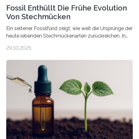
Fossil Enthüllt Die Frühe Evolution
Von Stechmücken
Ein seltener Fossilfund zeigt, wie weit die Ursprünge der
heute lebenden Stechmückenarten zurückreichen. In
99 Millionen Jahre altem Bernstein entdeckten LMU-
29.10.2025
Forschende die bisher älteste bekannte Stechmücken-
Larve. Das kreidezeitliche Fossil stammt aus der
Region Kachin in Myanmar und hat sich in
ausgezeichnetem Zustand erhalten. Es konnte als neue
Art einer neuen Gattung beschrieben werden und trägt
nun den Namen Cretosabethes primaevus. Dieser erste
fossile Nachweis einer Stechmückenlarve in Bernstein
stellt gleichzeitig den ersten Fossilfund einer
Mückenlarve aus dem Mesozoikum dar, denn…