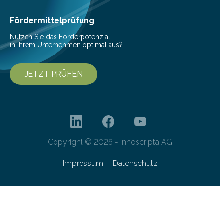
Ernährung zu sichern. Ohne sie besteht die weltweite
Gefahr erheblicher…
Fördermittelprüfung
Nutzen Sie das Förderpotenzial
in Ihrem Unternehmen optimal aus?
JETZT PRÜFEN
Copyright © 2026 - innoscripta AG
Impressum
Datenschutz