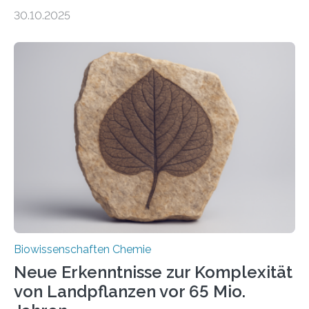
Entgiftung von Zellen spielen. Damit sie ihre Aufgaben
30.10.2025
erfüllen können, müssen zahlreiche Enzyme präzise in
ihr Inneres transportiert werden. Ein Forschungsteam
der Ruhr-Universität Bochum um Prof. Dr. Ralf Erdmann
und Dr. Ismaila Francis Yusuf hat nun einen bislang
unbekannten Qualitätskontrollmechanismus des
peroxisomalen Proteintransports in der Bäckerhefe
Saccharomyces cerevisiae entdeckt, der für die
Funktionsfähigkeit der Organellen entscheidend ist. Die
Studie wurde am 28. Oktober 2025 in der
Fachzeitschrift…
Biowissenschaften Chemie
Neue Erkenntnisse zur Komplexität
von Landpflanzen vor 65 Mio.