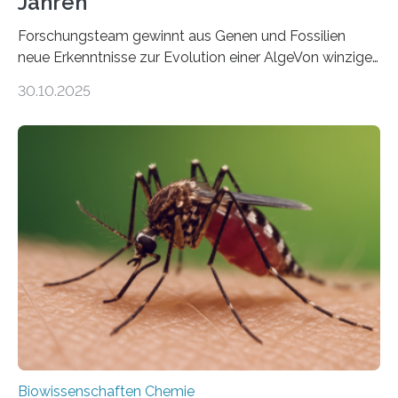
Jahren
Forschungsteam gewinnt aus Genen und Fossilien
neue Erkenntnisse zur Evolution einer AlgeVon winzigen
Moosen über filigrane Farne bis zu riesigen Bäumen –
30.10.2025
Landpflanzen zählen zu den komplexesten
fotosynthetischen Organismen der Erde. Ihre
Geschichte beginnt jedoch eher unscheinbar: bei
Grünalgen, die vor Hunderten von Millionen Jahren
lebten. Unter den Vorfahren sticht eine Gruppe heraus,
die noch heute in der Natur vorkommt: die
Süßwasseralge Coleochaetophyceae. Einige Arten
dieser Gruppe bilden aus Zellfäden dichte Geflechte
mit scheibenförmiger Gestalt. Was auffällig ist: Die
nächsten…
Biowissenschaften Chemie