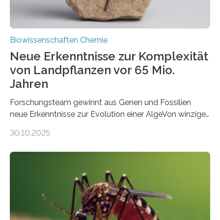
Biowissenschaften Chemie
Neue Erkenntnisse zur Komplexität
von Landpflanzen vor 65 Mio.
Jahren
Forschungsteam gewinnt aus Genen und Fossilien
neue Erkenntnisse zur Evolution einer AlgeVon winzigen
Moosen über filigrane Farne bis zu riesigen Bäumen –
30.10.2025
Landpflanzen zählen zu den komplexesten
fotosynthetischen Organismen der Erde. Ihre
Geschichte beginnt jedoch eher unscheinbar: bei
Grünalgen, die vor Hunderten von Millionen Jahren
lebten. Unter den Vorfahren sticht eine Gruppe heraus,
die noch heute in der Natur vorkommt: die
Süßwasseralge Coleochaetophyceae. Einige Arten