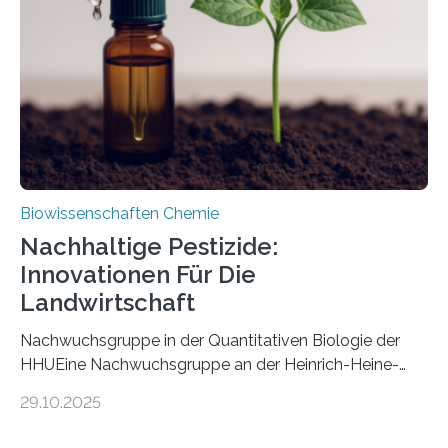
nun den Namen Cretosabethes primaevus. Dieser erste
fossile Nachweis einer Stechmückenlarve in Bernstein
stellt gleichzeitig den ersten Fossilfund einer
Mückenlarve aus dem Mesozoikum dar, denn…
Biowissenschaften Chemie
Nachhaltige Pestizide:
Innovationen Für Die
Landwirtschaft
Nachwuchsgruppe in der Quantitativen Biologie der
HHUEine Nachwuchsgruppe an der Heinrich-Heine-
Universität Düsseldorf (HHU) wird in den kommenden
29.10.2025
fünf Jahren erforschen, wie Bakterien auf
biotechnologischem Weg ein ökologisch verträgliches