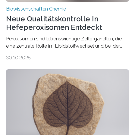
Biowissenschaften Chemie
Neue Qualitätskontrolle In
Hefeperoxisomen Entdeckt
Peroxisomen sind lebenswichtige Zellorganellen, die
eine zentrale Rolle im Lipidstoffwechsel und bei der
Entgiftung von Zellen spielen. Damit sie ihre Aufgaben
30.10.2025
erfüllen können, müssen zahlreiche Enzyme präzise in
ihr Inneres transportiert werden. Ein Forschungsteam
der Ruhr-Universität Bochum um Prof. Dr. Ralf Erdmann
und Dr. Ismaila Francis Yusuf hat nun einen bislang
unbekannten Qualitätskontrollmechanismus des
peroxisomalen Proteintransports in der Bäckerhefe
Saccharomyces cerevisiae entdeckt, der für die
Funktionsfähigkeit der Organellen entscheidend ist. Die
Studie wurde am 28. Oktober 2025 in der
Fachzeitschrift…