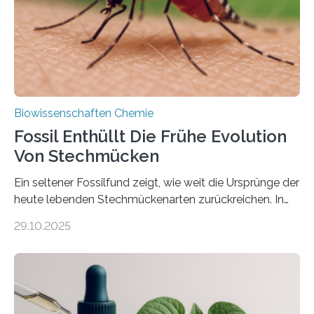
dieser Gruppe bilden aus Zellfäden dichte Geflechte
mit scheibenförmiger Gestalt. Was auffällig ist: Die
nächsten…
Biowissenschaften Chemie
Fossil Enthüllt Die Frühe Evolution
Von Stechmücken
Ein seltener Fossilfund zeigt, wie weit die Ursprünge der
heute lebenden Stechmückenarten zurückreichen. In
99 Millionen Jahre altem Bernstein entdeckten LMU-
29.10.2025
Forschende die bisher älteste bekannte Stechmücken-
Larve. Das kreidezeitliche Fossil stammt aus der
Region Kachin in Myanmar und hat sich in
ausgezeichnetem Zustand erhalten. Es konnte als neue
Art einer neuen Gattung beschrieben werden und trägt