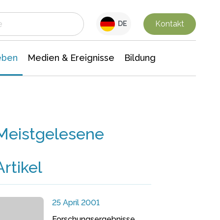
 Leben
Medien & Ereignisse
Interdisziplinäre Forschung
Veranstaltungsnachrichten
n Chemie
Gesellschaftswissenschaften
Kontakt
DE
eben
Medien & Ereignisse
Bildung
Meistgelesene
Artikel
25 April 2001
Forschungsergebnisse