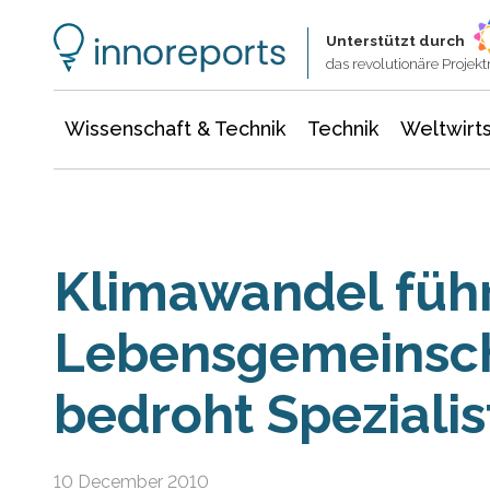
Wissenschaft & Technik
Informationstechnologie
Energie & Elektrotechnik
Unterstützt durch
das revolutionäre Proje
Wissenschaft & Technik
Technik
Weltwirts
Klimawandel führ
Lebensgemeinsc
bedroht Speziali
10 December 2010