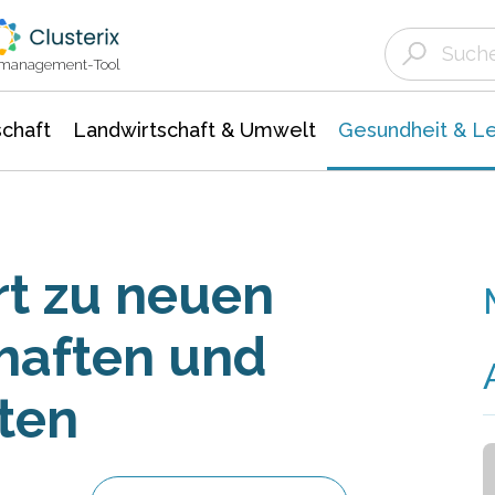
Landwirtschaft & Umwelt
Gesundheit &
Agrar- Forstwissenschaften
Biowissenschafte
Unternehmensmeldungen
Ökologie Umwelt- Naturschutz
ktmanagement-Tool
chaft
Landwirtschaft & Umwelt
Gesundheit & L
t zu neuen
haften und
sten