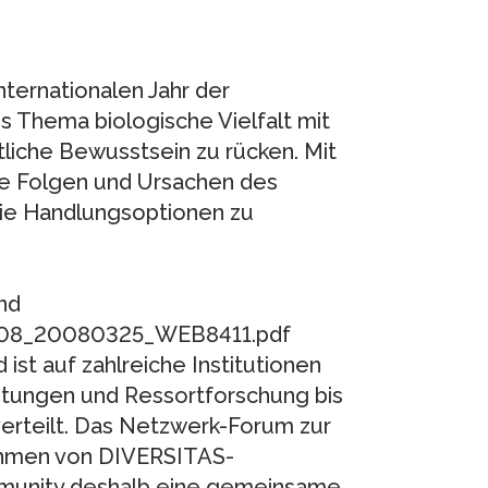
ternationalen Jahr der
dass Thema biologische Vielfalt mit
ntliche Bewusstsein zu rücken. Mit
die Folgen und Ursachen des
wie Handlungsoptionen zu
nd
ril08_20080325_WEB8411.pdf
ist auf zahlreiche Institutionen
chtungen und Ressortforschung bis
erteilt. Das Netzwerk-Forum zur
Rahmen von DIVERSITAS-
munity deshalb eine gemeinsame