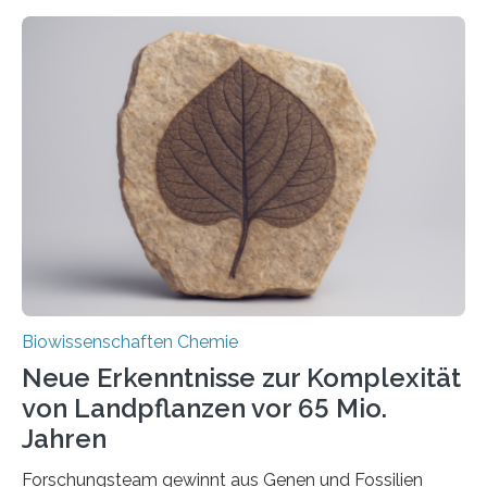
ihr Inneres transportiert werden. Ein Forschungsteam
der Ruhr-Universität Bochum um Prof. Dr. Ralf Erdmann
und Dr. Ismaila Francis Yusuf hat nun einen bislang
unbekannten Qualitätskontrollmechanismus des
peroxisomalen Proteintransports in der Bäckerhefe
Saccharomyces cerevisiae entdeckt, der für die
Funktionsfähigkeit der Organellen entscheidend ist. Die
Studie wurde am 28. Oktober 2025 in der
Fachzeitschrift…
Biowissenschaften Chemie
Neue Erkenntnisse zur Komplexität
von Landpflanzen vor 65 Mio.
Jahren
Forschungsteam gewinnt aus Genen und Fossilien