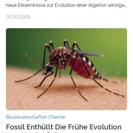
neue Erkenntnisse zur Evolution einer AlgeVon winzigen
Moosen über filigrane Farne bis zu riesigen Bäumen –
30.10.2025
Landpflanzen zählen zu den komplexesten
fotosynthetischen Organismen der Erde. Ihre
Geschichte beginnt jedoch eher unscheinbar: bei
Grünalgen, die vor Hunderten von Millionen Jahren
lebten. Unter den Vorfahren sticht eine Gruppe heraus,
die noch heute in der Natur vorkommt: die
Süßwasseralge Coleochaetophyceae. Einige Arten
dieser Gruppe bilden aus Zellfäden dichte Geflechte
mit scheibenförmiger Gestalt. Was auffällig ist: Die
nächsten…
Biowissenschaften Chemie
Fossil Enthüllt Die Frühe Evolution