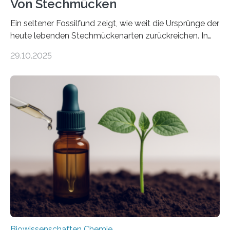
Von Stechmücken
Ein seltener Fossilfund zeigt, wie weit die Ursprünge der
heute lebenden Stechmückenarten zurückreichen. In
99 Millionen Jahre altem Bernstein entdeckten LMU-
29.10.2025
Forschende die bisher älteste bekannte Stechmücken-
Larve. Das kreidezeitliche Fossil stammt aus der
Region Kachin in Myanmar und hat sich in
ausgezeichnetem Zustand erhalten. Es konnte als neue
Art einer neuen Gattung beschrieben werden und trägt
nun den Namen Cretosabethes primaevus. Dieser erste
fossile Nachweis einer Stechmückenlarve in Bernstein
stellt gleichzeitig den ersten Fossilfund einer
Mückenlarve aus dem Mesozoikum dar, denn…
Biowissenschaften Chemie