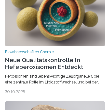
Biowissenschaften Chemie
Neue Qualitätskontrolle In
Hefeperoxisomen Entdeckt
Peroxisomen sind lebenswichtige Zellorganellen, die
eine zentrale Rolle im Lipidstoffwechsel und bei der
Entgiftung von Zellen spielen. Damit sie ihre Aufgaben
30.10.2025
erfüllen können, müssen zahlreiche Enzyme präzise in
ihr Inneres transportiert werden. Ein Forschungsteam
der Ruhr-Universität Bochum um Prof. Dr. Ralf Erdmann