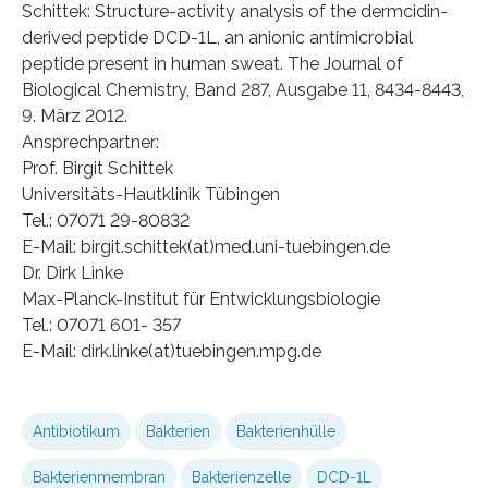
Schittek: Structure-activity analysis of the dermcidin-
derived peptide DCD-1L, an anionic antimicrobial
peptide present in human sweat. The Journal of
Biological Chemistry, Band 287, Ausgabe 11, 8434-8443,
9. März 2012.
Ansprechpartner:
Prof. Birgit Schittek
Universitäts-Hautklinik Tübingen
Tel.: 07071 29-80832
E-Mail: birgit.schittek(at)med.uni-tuebingen.de
Dr. Dirk Linke
Max-Planck-Institut für Entwicklungsbiologie
Tel.: 07071 601- 357
E-Mail: dirk.linke(at)tuebingen.mpg.de
Antibiotikum
Bakterien
Bakterienhülle
Bakterienmembran
Bakterienzelle
DCD-1L