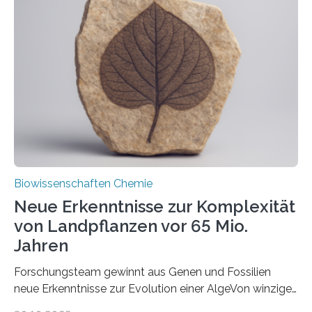
und Dr. Ismaila Francis Yusuf hat nun einen bislang
unbekannten Qualitätskontrollmechanismus des
peroxisomalen Proteintransports in der Bäckerhefe
Saccharomyces cerevisiae entdeckt, der für die
Funktionsfähigkeit der Organellen entscheidend ist. Die
Studie wurde am 28. Oktober 2025 in der
Fachzeitschrift…
Biowissenschaften Chemie
Neue Erkenntnisse zur Komplexität
von Landpflanzen vor 65 Mio.
Jahren
Forschungsteam gewinnt aus Genen und Fossilien
neue Erkenntnisse zur Evolution einer AlgeVon winzigen
Moosen über filigrane Farne bis zu riesigen Bäumen –