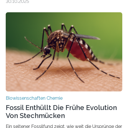
30.10.2025
Landpflanzen zählen zu den komplexesten
fotosynthetischen Organismen der Erde. Ihre
Geschichte beginnt jedoch eher unscheinbar: bei
Grünalgen, die vor Hunderten von Millionen Jahren
lebten. Unter den Vorfahren sticht eine Gruppe heraus,
die noch heute in der Natur vorkommt: die
Süßwasseralge Coleochaetophyceae. Einige Arten
dieser Gruppe bilden aus Zellfäden dichte Geflechte
mit scheibenförmiger Gestalt. Was auffällig ist: Die
nächsten…
Biowissenschaften Chemie
Fossil Enthüllt Die Frühe Evolution
Von Stechmücken
Ein seltener Fossilfund zeigt, wie weit die Ursprünge der