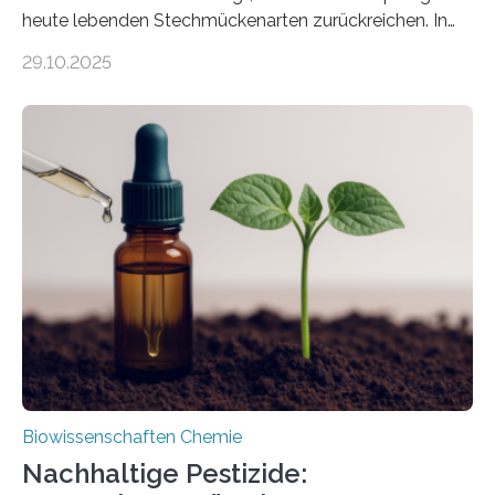
heute lebenden Stechmückenarten zurückreichen. In
99 Millionen Jahre altem Bernstein entdeckten LMU-
29.10.2025
Forschende die bisher älteste bekannte Stechmücken-
Larve. Das kreidezeitliche Fossil stammt aus der
Region Kachin in Myanmar und hat sich in
ausgezeichnetem Zustand erhalten. Es konnte als neue
Art einer neuen Gattung beschrieben werden und trägt
nun den Namen Cretosabethes primaevus. Dieser erste
fossile Nachweis einer Stechmückenlarve in Bernstein
stellt gleichzeitig den ersten Fossilfund einer
Mückenlarve aus dem Mesozoikum dar, denn…
Biowissenschaften Chemie
Nachhaltige Pestizide: