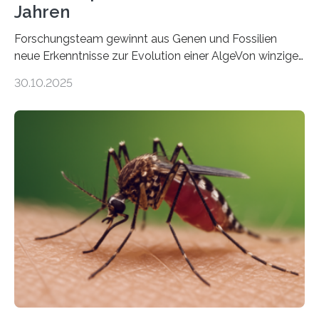
Jahren
Forschungsteam gewinnt aus Genen und Fossilien
neue Erkenntnisse zur Evolution einer AlgeVon winzigen
Moosen über filigrane Farne bis zu riesigen Bäumen –
30.10.2025
Landpflanzen zählen zu den komplexesten
fotosynthetischen Organismen der Erde. Ihre
Geschichte beginnt jedoch eher unscheinbar: bei
Grünalgen, die vor Hunderten von Millionen Jahren
lebten. Unter den Vorfahren sticht eine Gruppe heraus,
die noch heute in der Natur vorkommt: die
Süßwasseralge Coleochaetophyceae. Einige Arten
dieser Gruppe bilden aus Zellfäden dichte Geflechte
mit scheibenförmiger Gestalt. Was auffällig ist: Die
nächsten…