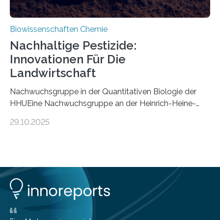
Biowissenschaften Chemie
Nachhaltige Pestizide:
Innovationen Für Die
Landwirtschaft
Nachwuchsgruppe in der Quantitativen Biologie der
HHUEine Nachwuchsgruppe an der Heinrich-Heine-
Universität Düsseldorf (HHU) wird in den kommenden
29.10.2025
fünf Jahren erforschen, wie Bakterien auf
biotechnologischem Weg ein ökologisch verträgliches
Pestizid erzeugen können. Der Wirkstoff stammt dabei
ursprünglich aus einer Pflanze, der Dalmatinischen
Insektenblume. Das Bundesministerium für Forschung,
Technologie und Raumfahrt (BMFTR) fördert das
Projekt im Rahmen der Nationalen
Bioökonomiestrategie mit rund 2,7 Millionen Euro.