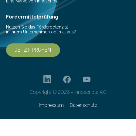
Pestizide sind äußerst wichtig, um die globale
Eine Marke von innoscripta
Ernährung zu sichern. Ohne sie besteht die weltweite
Gefahr erheblicher…
Fördermittelprüfung
Nutzen Sie das Förderpotenzial
in Ihrem Unternehmen optimal aus?
JETZT PRÜFEN
Copyright © 2026 - innoscripta AG
Impressum
Datenschutz