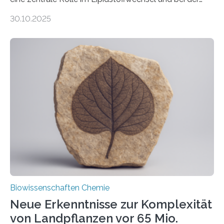
Entgiftung von Zellen spielen. Damit sie ihre Aufgaben
30.10.2025
erfüllen können, müssen zahlreiche Enzyme präzise in
ihr Inneres transportiert werden. Ein Forschungsteam
der Ruhr-Universität Bochum um Prof. Dr. Ralf Erdmann
und Dr. Ismaila Francis Yusuf hat nun einen bislang
unbekannten Qualitätskontrollmechanismus des
peroxisomalen Proteintransports in der Bäckerhefe
Saccharomyces cerevisiae entdeckt, der für die
Funktionsfähigkeit der Organellen entscheidend ist. Die
Studie wurde am 28. Oktober 2025 in der
Fachzeitschrift…
Biowissenschaften Chemie
Neue Erkenntnisse zur Komplexität
von Landpflanzen vor 65 Mio.