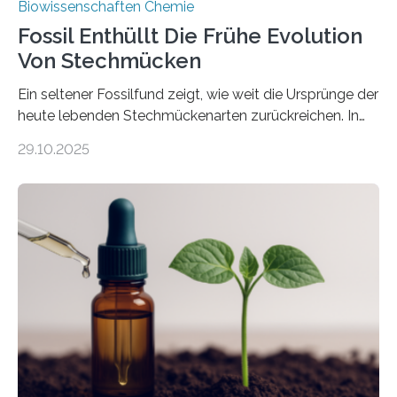
Biowissenschaften Chemie
Fossil Enthüllt Die Frühe Evolution
Von Stechmücken
Ein seltener Fossilfund zeigt, wie weit die Ursprünge der
heute lebenden Stechmückenarten zurückreichen. In
99 Millionen Jahre altem Bernstein entdeckten LMU-
29.10.2025
Forschende die bisher älteste bekannte Stechmücken-
Larve. Das kreidezeitliche Fossil stammt aus der
Region Kachin in Myanmar und hat sich in
ausgezeichnetem Zustand erhalten. Es konnte als neue
Art einer neuen Gattung beschrieben werden und trägt
nun den Namen Cretosabethes primaevus. Dieser erste
fossile Nachweis einer Stechmückenlarve in Bernstein
stellt gleichzeitig den ersten Fossilfund einer
Mückenlarve aus dem Mesozoikum dar, denn…