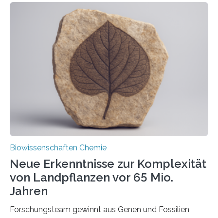
der Ruhr-Universität Bochum um Prof. Dr. Ralf Erdmann
und Dr. Ismaila Francis Yusuf hat nun einen bislang
unbekannten Qualitätskontrollmechanismus des
peroxisomalen Proteintransports in der Bäckerhefe
Saccharomyces cerevisiae entdeckt, der für die
Funktionsfähigkeit der Organellen entscheidend ist. Die
Studie wurde am 28. Oktober 2025 in der
Fachzeitschrift…
Biowissenschaften Chemie
Neue Erkenntnisse zur Komplexität
von Landpflanzen vor 65 Mio.
Jahren
Forschungsteam gewinnt aus Genen und Fossilien