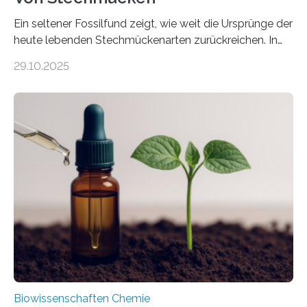
Ein seltener Fossilfund zeigt, wie weit die Ursprünge der
heute lebenden Stechmückenarten zurückreichen. In
99 Millionen Jahre altem Bernstein entdeckten LMU-
29.10.2025
Forschende die bisher älteste bekannte Stechmücken-
Larve. Das kreidezeitliche Fossil stammt aus der
Region Kachin in Myanmar und hat sich in
ausgezeichnetem Zustand erhalten. Es konnte als neue
Art einer neuen Gattung beschrieben werden und trägt
nun den Namen Cretosabethes primaevus. Dieser erste
fossile Nachweis einer Stechmückenlarve in Bernstein
stellt gleichzeitig den ersten Fossilfund einer
Mückenlarve aus dem Mesozoikum dar, denn…
Biowissenschaften Chemie