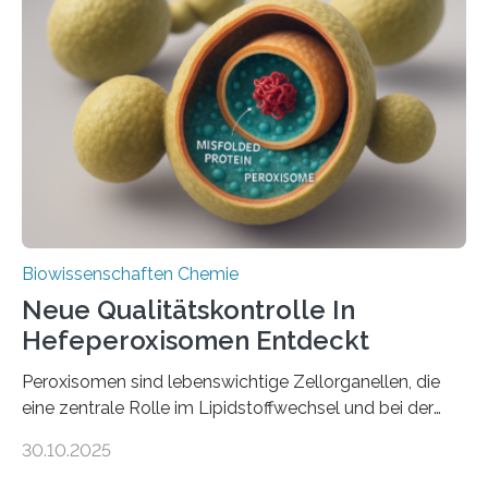
Biowissenschaften Chemie
Neue Qualitätskontrolle In
Hefeperoxisomen Entdeckt
Peroxisomen sind lebenswichtige Zellorganellen, die
eine zentrale Rolle im Lipidstoffwechsel und bei der
Entgiftung von Zellen spielen. Damit sie ihre Aufgaben
30.10.2025
erfüllen können, müssen zahlreiche Enzyme präzise in
ihr Inneres transportiert werden. Ein Forschungsteam