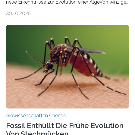
neue Erkenntnisse zur Evolution einer AlgeVon winzigen
Moosen über filigrane Farne bis zu riesigen Bäumen –
30.10.2025
Landpflanzen zählen zu den komplexesten
fotosynthetischen Organismen der Erde. Ihre
Geschichte beginnt jedoch eher unscheinbar: bei
Grünalgen, die vor Hunderten von Millionen Jahren
lebten. Unter den Vorfahren sticht eine Gruppe heraus,
die noch heute in der Natur vorkommt: die
Süßwasseralge Coleochaetophyceae. Einige Arten
dieser Gruppe bilden aus Zellfäden dichte Geflechte
mit scheibenförmiger Gestalt. Was auffällig ist: Die
nächsten…
Biowissenschaften Chemie
Fossil Enthüllt Die Frühe Evolution
Von Stechmücken