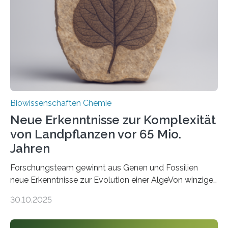
Saccharomyces cerevisiae entdeckt, der für die
Funktionsfähigkeit der Organellen entscheidend ist. Die
Studie wurde am 28. Oktober 2025 in der
Fachzeitschrift…
Biowissenschaften Chemie
Neue Erkenntnisse zur Komplexität
von Landpflanzen vor 65 Mio.
Jahren
Forschungsteam gewinnt aus Genen und Fossilien
neue Erkenntnisse zur Evolution einer AlgeVon winzigen
Moosen über filigrane Farne bis zu riesigen Bäumen –
30.10.2025
Landpflanzen zählen zu den komplexesten
fotosynthetischen Organismen der Erde. Ihre