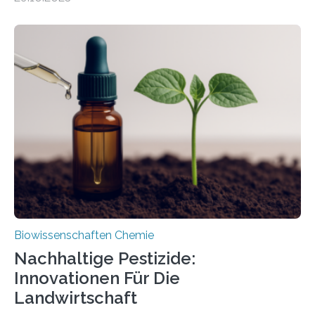
Forschende die bisher älteste bekannte Stechmücken-
Larve. Das kreidezeitliche Fossil stammt aus der
Region Kachin in Myanmar und hat sich in
ausgezeichnetem Zustand erhalten. Es konnte als neue
Art einer neuen Gattung beschrieben werden und trägt
nun den Namen Cretosabethes primaevus. Dieser erste
fossile Nachweis einer Stechmückenlarve in Bernstein
stellt gleichzeitig den ersten Fossilfund einer
Mückenlarve aus dem Mesozoikum dar, denn…
Biowissenschaften Chemie
Nachhaltige Pestizide:
Innovationen Für Die
Landwirtschaft