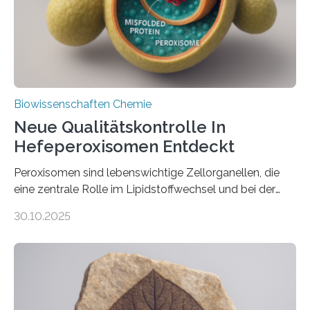
Biowissenschaften Chemie
Neue Qualitätskontrolle In
Hefeperoxisomen Entdeckt
Peroxisomen sind lebenswichtige Zellorganellen, die
eine zentrale Rolle im Lipidstoffwechsel und bei der
Entgiftung von Zellen spielen. Damit sie ihre Aufgaben
30.10.2025
erfüllen können, müssen zahlreiche Enzyme präzise in
ihr Inneres transportiert werden. Ein Forschungsteam
der Ruhr-Universität Bochum um Prof. Dr. Ralf Erdmann
und Dr. Ismaila Francis Yusuf hat nun einen bislang
unbekannten Qualitätskontrollmechanismus des
peroxisomalen Proteintransports in der Bäckerhefe