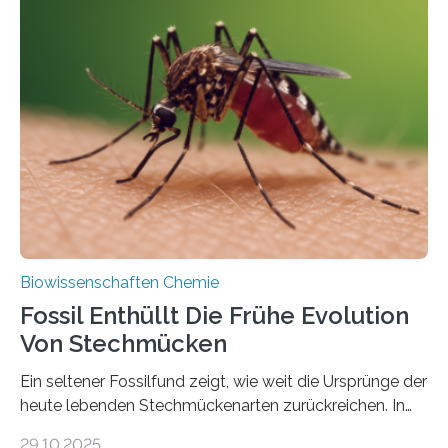
Geschichte beginnt jedoch eher unscheinbar: bei
Grünalgen, die vor Hunderten von Millionen Jahren
lebten. Unter den Vorfahren sticht eine Gruppe heraus,
die noch heute in der Natur vorkommt: die
Süßwasseralge Coleochaetophyceae. Einige Arten
dieser Gruppe bilden aus Zellfäden dichte Geflechte
mit scheibenförmiger Gestalt. Was auffällig ist: Die
nächsten…
Biowissenschaften Chemie
Fossil Enthüllt Die Frühe Evolution
Von Stechmücken
Ein seltener Fossilfund zeigt, wie weit die Ursprünge der
heute lebenden Stechmückenarten zurückreichen. In
99 Millionen Jahre altem Bernstein entdeckten LMU-
29.10.2025