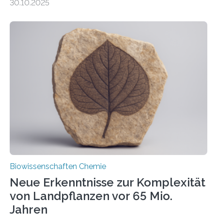
30.10.2025
erfüllen können, müssen zahlreiche Enzyme präzise in
ihr Inneres transportiert werden. Ein Forschungsteam
der Ruhr-Universität Bochum um Prof. Dr. Ralf Erdmann
und Dr. Ismaila Francis Yusuf hat nun einen bislang
unbekannten Qualitätskontrollmechanismus des
peroxisomalen Proteintransports in der Bäckerhefe
Saccharomyces cerevisiae entdeckt, der für die
Funktionsfähigkeit der Organellen entscheidend ist. Die
Studie wurde am 28. Oktober 2025 in der
Fachzeitschrift…
Biowissenschaften Chemie
Neue Erkenntnisse zur Komplexität
von Landpflanzen vor 65 Mio.
Jahren