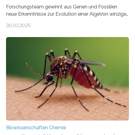
Forschungsteam gewinnt aus Genen und Fossilien
neue Erkenntnisse zur Evolution einer AlgeVon winzigen
Moosen über filigrane Farne bis zu riesigen Bäumen –
30.10.2025
Landpflanzen zählen zu den komplexesten
fotosynthetischen Organismen der Erde. Ihre
Geschichte beginnt jedoch eher unscheinbar: bei
Grünalgen, die vor Hunderten von Millionen Jahren
lebten. Unter den Vorfahren sticht eine Gruppe heraus,
die noch heute in der Natur vorkommt: die
Süßwasseralge Coleochaetophyceae. Einige Arten
dieser Gruppe bilden aus Zellfäden dichte Geflechte
mit scheibenförmiger Gestalt. Was auffällig ist: Die
nächsten…
Biowissenschaften Chemie