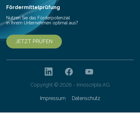
Gefahr erheblicher…
Fördermittelprüfung
Nutzen Sie das Förderpotenzial
in Ihrem Unternehmen optimal aus?
JETZT PRÜFEN
Copyright © 2026 - innoscripta AG
Impressum
Datenschutz