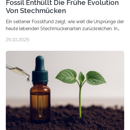
Fossil Enthüllt Die Frühe Evolution
Von Stechmücken
Ein seltener Fossilfund zeigt, wie weit die Ursprünge der
heute lebenden Stechmückenarten zurückreichen. In
99 Millionen Jahre altem Bernstein entdeckten LMU-
29.10.2025
Forschende die bisher älteste bekannte Stechmücken-
Larve. Das kreidezeitliche Fossil stammt aus der
Region Kachin in Myanmar und hat sich in
ausgezeichnetem Zustand erhalten. Es konnte als neue
Art einer neuen Gattung beschrieben werden und trägt
nun den Namen Cretosabethes primaevus. Dieser erste
fossile Nachweis einer Stechmückenlarve in Bernstein
stellt gleichzeitig den ersten Fossilfund einer
Mückenlarve aus dem Mesozoikum dar, denn…