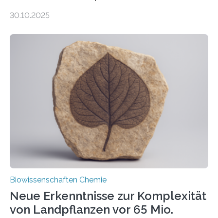
Entgiftung von Zellen spielen. Damit sie ihre Aufgaben
30.10.2025
erfüllen können, müssen zahlreiche Enzyme präzise in
ihr Inneres transportiert werden. Ein Forschungsteam
der Ruhr-Universität Bochum um Prof. Dr. Ralf Erdmann
und Dr. Ismaila Francis Yusuf hat nun einen bislang
unbekannten Qualitätskontrollmechanismus des
peroxisomalen Proteintransports in der Bäckerhefe
Saccharomyces cerevisiae entdeckt, der für die
Funktionsfähigkeit der Organellen entscheidend ist. Die
Studie wurde am 28. Oktober 2025 in der
Fachzeitschrift…
Biowissenschaften Chemie
Neue Erkenntnisse zur Komplexität
von Landpflanzen vor 65 Mio.