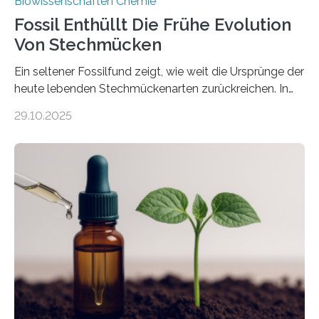
Biowissenschaften Chemie
Fossil Enthüllt Die Frühe Evolution
Von Stechmücken
Ein seltener Fossilfund zeigt, wie weit die Ursprünge der
heute lebenden Stechmückenarten zurückreichen. In
99 Millionen Jahre altem Bernstein entdeckten LMU-
29.10.2025
Forschende die bisher älteste bekannte Stechmücken-
Larve. Das kreidezeitliche Fossil stammt aus der
Region Kachin in Myanmar und hat sich in
ausgezeichnetem Zustand erhalten. Es konnte als neue
Art einer neuen Gattung beschrieben werden und trägt
nun den Namen Cretosabethes primaevus. Dieser erste
fossile Nachweis einer Stechmückenlarve in Bernstein
stellt gleichzeitig den ersten Fossilfund einer
Mückenlarve aus dem Mesozoikum dar, denn…