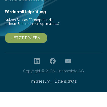
Ernährung zu sichern. Ohne sie besteht die weltweite
Gefahr erheblicher…
Fördermittelprüfung
Nutzen Sie das Förderpotenzial
in Ihrem Unternehmen optimal aus?
JETZT PRÜFEN
Copyright © 2026 - innoscripta AG
Impressum
Datenschutz