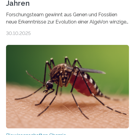
Jahren
Forschungsteam gewinnt aus Genen und Fossilien
neue Erkenntnisse zur Evolution einer AlgeVon winzigen
Moosen über filigrane Farne bis zu riesigen Bäumen –
30.10.2025
Landpflanzen zählen zu den komplexesten
fotosynthetischen Organismen der Erde. Ihre
Geschichte beginnt jedoch eher unscheinbar: bei
Grünalgen, die vor Hunderten von Millionen Jahren
lebten. Unter den Vorfahren sticht eine Gruppe heraus,
die noch heute in der Natur vorkommt: die
Süßwasseralge Coleochaetophyceae. Einige Arten
dieser Gruppe bilden aus Zellfäden dichte Geflechte
mit scheibenförmiger Gestalt. Was auffällig ist: Die
nächsten…