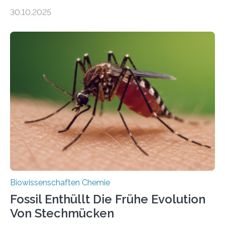
Moosen über filigrane Farne bis zu riesigen Bäumen –
30.10.2025
Landpflanzen zählen zu den komplexesten
fotosynthetischen Organismen der Erde. Ihre
Geschichte beginnt jedoch eher unscheinbar: bei
Grünalgen, die vor Hunderten von Millionen Jahren
lebten. Unter den Vorfahren sticht eine Gruppe heraus,
die noch heute in der Natur vorkommt: die
Süßwasseralge Coleochaetophyceae. Einige Arten
dieser Gruppe bilden aus Zellfäden dichte Geflechte
mit scheibenförmiger Gestalt. Was auffällig ist: Die
nächsten…
Biowissenschaften Chemie
Fossil Enthüllt Die Frühe Evolution
Von Stechmücken