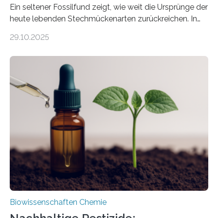
Ein seltener Fossilfund zeigt, wie weit die Ursprünge der
heute lebenden Stechmückenarten zurückreichen. In
99 Millionen Jahre altem Bernstein entdeckten LMU-
29.10.2025
Forschende die bisher älteste bekannte Stechmücken-
Larve. Das kreidezeitliche Fossil stammt aus der
Region Kachin in Myanmar und hat sich in
ausgezeichnetem Zustand erhalten. Es konnte als neue
Art einer neuen Gattung beschrieben werden und trägt
nun den Namen Cretosabethes primaevus. Dieser erste
fossile Nachweis einer Stechmückenlarve in Bernstein
stellt gleichzeitig den ersten Fossilfund einer
Mückenlarve aus dem Mesozoikum dar, denn…
Biowissenschaften Chemie