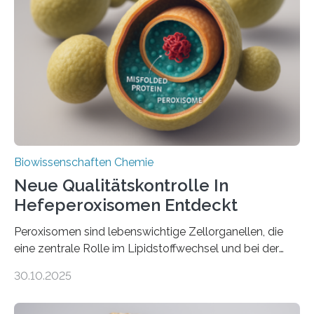
Biowissenschaften Chemie
Neue Qualitätskontrolle In
Hefeperoxisomen Entdeckt
Peroxisomen sind lebenswichtige Zellorganellen, die
eine zentrale Rolle im Lipidstoffwechsel und bei der
Entgiftung von Zellen spielen. Damit sie ihre Aufgaben
30.10.2025
erfüllen können, müssen zahlreiche Enzyme präzise in
ihr Inneres transportiert werden. Ein Forschungsteam