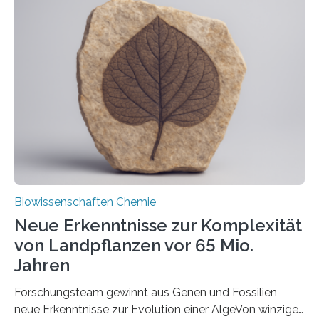
der Ruhr-Universität Bochum um Prof. Dr. Ralf Erdmann
und Dr. Ismaila Francis Yusuf hat nun einen bislang
unbekannten Qualitätskontrollmechanismus des
peroxisomalen Proteintransports in der Bäckerhefe
Saccharomyces cerevisiae entdeckt, der für die
Funktionsfähigkeit der Organellen entscheidend ist. Die
Studie wurde am 28. Oktober 2025 in der
Fachzeitschrift…
Biowissenschaften Chemie
Neue Erkenntnisse zur Komplexität
von Landpflanzen vor 65 Mio.
Jahren
Forschungsteam gewinnt aus Genen und Fossilien
neue Erkenntnisse zur Evolution einer AlgeVon winzigen