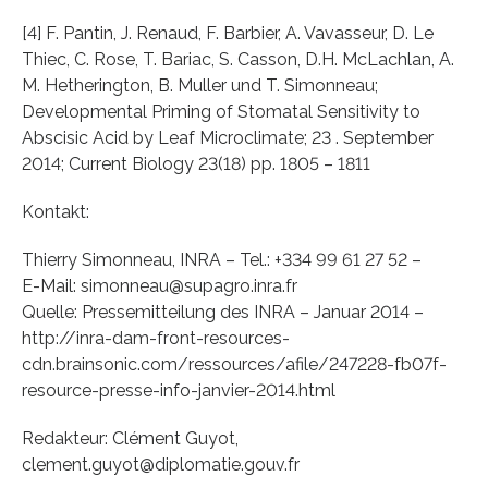
[4] F. Pantin, J. Renaud, F. Barbier, A. Vavasseur, D. Le
Thiec, C. Rose, T. Bariac, S. Casson, D.H. McLachlan, A.
M. Hetherington, B. Muller und T. Simonneau;
Developmental Priming of Stomatal Sensitivity to
Abscisic Acid by Leaf Microclimate; 23 . September
2014; Current Biology 23(18) pp. 1805 – 1811
Kontakt:
Thierry Simonneau, INRA – Tel.: +334 99 61 27 52 –
E-Mail: simonneau@supagro.inra.fr
Quelle: Pressemitteilung des INRA – Januar 2014 –
http://inra-dam-front-resources-
cdn.brainsonic.com/ressources/afile/247228-fb07f-
resource-presse-info-janvier-2014.html
Redakteur: Clément Guyot,
clement.guyot@diplomatie.gouv.fr