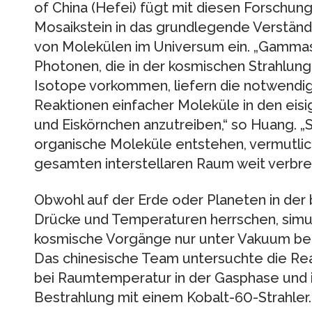
of China (Hefei) fügt mit diesen Forschu
Mosaikstein in das grundlegende Verständ
von Molekülen im Universum ein. „Gammas
Photonen, die in der kosmischen Strahlung 
Isotope vorkommen, liefern die notwendi
Reaktionen einfacher Moleküle in den eisi
und Eiskörnchen anzutreiben,“ so Huang. 
organische Moleküle entstehen, vermutlic
gesamten interstellaren Raum weit verbreit
Obwohl auf der Erde oder Planeten in de
Drücke und Temperaturen herrschen, simul
kosmische Vorgänge nur unter Vakuum bei
Das chinesische Team untersuchte die R
bei Raumtemperatur in der Gasphase und i
Bestrahlung mit einem Kobalt-60-Strahler.