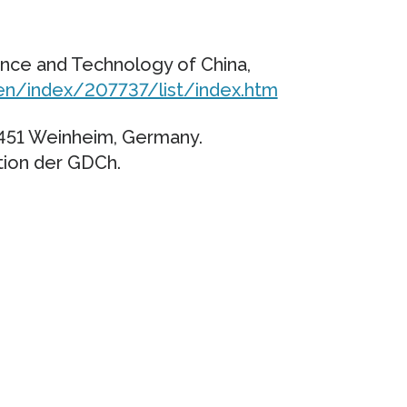
4
ence and Technology of China,
/en/index/207737/list/index.htm
451 Weinheim, Germany.
tion der GDCh.