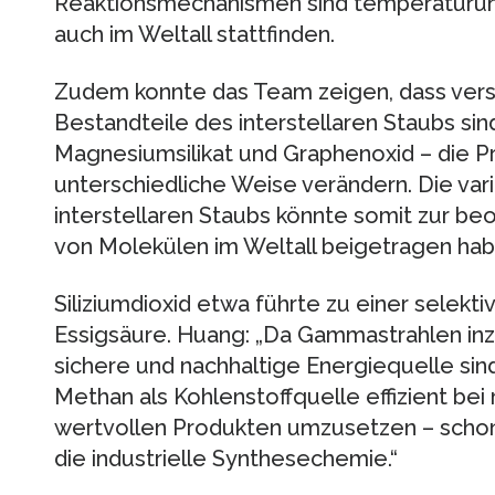
Reaktionsmechanismen sind temperaturun
auch im Weltall stattfinden.
Zudem konnte das Team zeigen, dass versc
Bestandteile des interstellaren Staubs sind 
Magnesiumsilikat und Graphenoxid – die Pr
unterschiedliche Weise verändern. Die v
interstellaren Staubs könnte somit zur b
von Molekülen im Weltall beigetragen hab
Siliziumdioxid etwa führte zu einer sele
Essigsäure. Huang: „Da Gammastrahlen in
sichere und nachhaltige Energiequelle sind
Methan als Kohlenstoffquelle effizient be
wertvollen Produkten umzusetzen – schon
die industrielle Synthesechemie.“