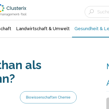
Landwirtschaft & Umwelt
Gesundheit &
Agrar- Forstwissenschaften
Biowissenschafte
Unternehmensmeldungen
Ökologie Umwelt- Naturschutz
ktmanagement-Tool
chaft
Landwirtschaft & Umwelt
Gesundheit & L
than als
hn?
Biowissenschaften Chemie