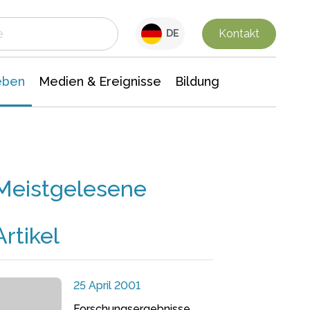
 Leben
Medien & Ereignisse
Interdisziplinäre Forschung
Veranstaltungsnachrichten
n Chemie
Gesellschaftswissenschaften
Kontakt
DE
eben
Medien & Ereignisse
Bildung
Meistgelesene
Artikel
25 April 2001
Forschungsergebnisse