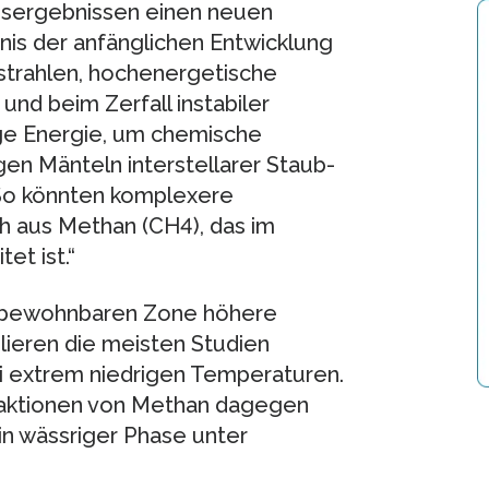
ngsergebnissen einen neuen
nis der anfänglichen Entwicklung
trahlen, hochenergetische
und beim Zerfall instabiler
ge Energie, um chemische
gen Mänteln interstellarer Staub-
„So könnten komplexere
h aus Methan (CH4), das im
et ist.“
r bewohnbaren Zone höhere
ieren die meisten Studien
 extrem niedrigen Temperaturen.
eaktionen von Methan dagegen
n wässriger Phase unter