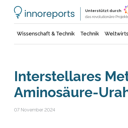
Wissenschaft & Technik
Informationstechnologie
Energie & Elektrotechnik
Unterstützt durch
das revolutionäre Proje
Wissenschaft & Technik
Technik
Weltwirts
Interstellares Me
Aminosäure-Ura
07 November 2024