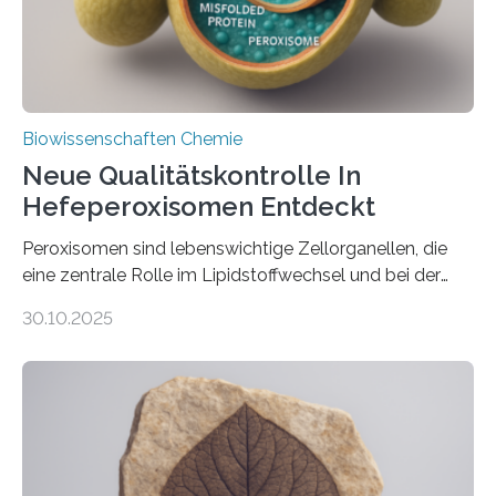
Biowissenschaften Chemie
Neue Qualitätskontrolle In
Hefeperoxisomen Entdeckt
Peroxisomen sind lebenswichtige Zellorganellen, die
eine zentrale Rolle im Lipidstoffwechsel und bei der
Entgiftung von Zellen spielen. Damit sie ihre Aufgaben
30.10.2025
erfüllen können, müssen zahlreiche Enzyme präzise in
ihr Inneres transportiert werden. Ein Forschungsteam
der Ruhr-Universität Bochum um Prof. Dr. Ralf Erdmann
und Dr. Ismaila Francis Yusuf hat nun einen bislang
unbekannten Qualitätskontrollmechanismus des
peroxisomalen Proteintransports in der Bäckerhefe
Saccharomyces cerevisiae entdeckt, der für die