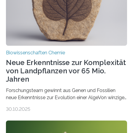
Funktionsfähigkeit der Organellen entscheidend ist. Die
Studie wurde am 28. Oktober 2025 in der
Fachzeitschrift…
Biowissenschaften Chemie
Neue Erkenntnisse zur Komplexität
von Landpflanzen vor 65 Mio.
Jahren
Forschungsteam gewinnt aus Genen und Fossilien
neue Erkenntnisse zur Evolution einer AlgeVon winzigen
Moosen über filigrane Farne bis zu riesigen Bäumen –
30.10.2025
Landpflanzen zählen zu den komplexesten
fotosynthetischen Organismen der Erde. Ihre
Geschichte beginnt jedoch eher unscheinbar: bei