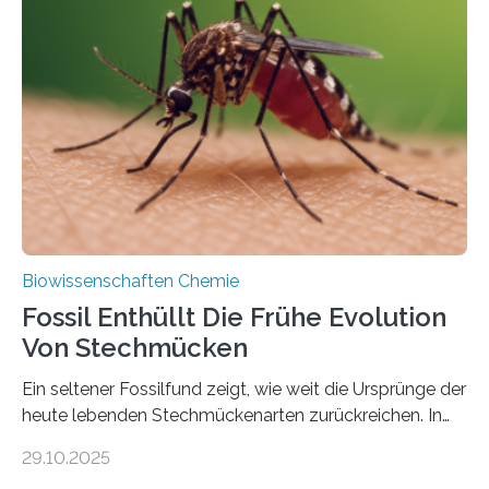
Grünalgen, die vor Hunderten von Millionen Jahren
lebten. Unter den Vorfahren sticht eine Gruppe heraus,
die noch heute in der Natur vorkommt: die
Süßwasseralge Coleochaetophyceae. Einige Arten
dieser Gruppe bilden aus Zellfäden dichte Geflechte
mit scheibenförmiger Gestalt. Was auffällig ist: Die
nächsten…
Biowissenschaften Chemie
Fossil Enthüllt Die Frühe Evolution
Von Stechmücken
Ein seltener Fossilfund zeigt, wie weit die Ursprünge der
heute lebenden Stechmückenarten zurückreichen. In
99 Millionen Jahre altem Bernstein entdeckten LMU-
29.10.2025
Forschende die bisher älteste bekannte Stechmücken-