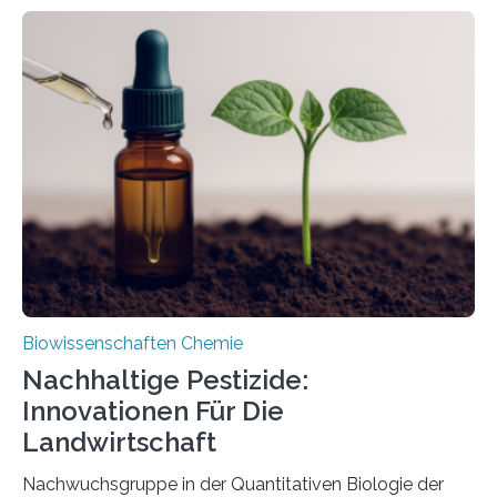
Larve. Das kreidezeitliche Fossil stammt aus der
Region Kachin in Myanmar und hat sich in
ausgezeichnetem Zustand erhalten. Es konnte als neue
Art einer neuen Gattung beschrieben werden und trägt
nun den Namen Cretosabethes primaevus. Dieser erste
fossile Nachweis einer Stechmückenlarve in Bernstein
stellt gleichzeitig den ersten Fossilfund einer
Mückenlarve aus dem Mesozoikum dar, denn…
Biowissenschaften Chemie
Nachhaltige Pestizide:
Innovationen Für Die
Landwirtschaft
Nachwuchsgruppe in der Quantitativen Biologie der