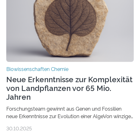
peroxisomalen Proteintransports in der Bäckerhefe
Saccharomyces cerevisiae entdeckt, der für die
Funktionsfähigkeit der Organellen entscheidend ist. Die
Studie wurde am 28. Oktober 2025 in der
Fachzeitschrift…
Biowissenschaften Chemie
Neue Erkenntnisse zur Komplexität
von Landpflanzen vor 65 Mio.
Jahren
Forschungsteam gewinnt aus Genen und Fossilien
neue Erkenntnisse zur Evolution einer AlgeVon winzigen
Moosen über filigrane Farne bis zu riesigen Bäumen –
30.10.2025
Landpflanzen zählen zu den komplexesten
fotosynthetischen Organismen der Erde. Ihre