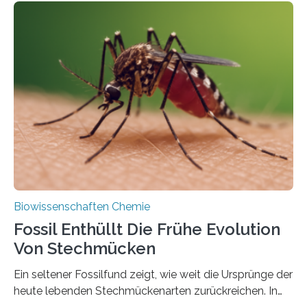
Geschichte beginnt jedoch eher unscheinbar: bei
Grünalgen, die vor Hunderten von Millionen Jahren
lebten. Unter den Vorfahren sticht eine Gruppe heraus,
die noch heute in der Natur vorkommt: die
Süßwasseralge Coleochaetophyceae. Einige Arten
dieser Gruppe bilden aus Zellfäden dichte Geflechte
mit scheibenförmiger Gestalt. Was auffällig ist: Die
nächsten…
Biowissenschaften Chemie
Fossil Enthüllt Die Frühe Evolution
Von Stechmücken
Ein seltener Fossilfund zeigt, wie weit die Ursprünge der
heute lebenden Stechmückenarten zurückreichen. In