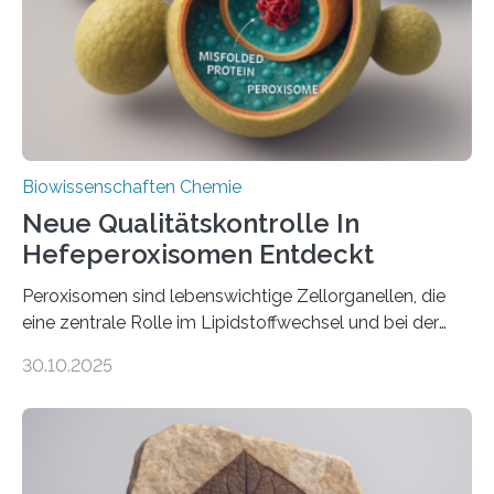
Biowissenschaften Chemie
Neue Qualitätskontrolle In
Hefeperoxisomen Entdeckt
Peroxisomen sind lebenswichtige Zellorganellen, die
eine zentrale Rolle im Lipidstoffwechsel und bei der
Entgiftung von Zellen spielen. Damit sie ihre Aufgaben
30.10.2025
erfüllen können, müssen zahlreiche Enzyme präzise in
ihr Inneres transportiert werden. Ein Forschungsteam
der Ruhr-Universität Bochum um Prof. Dr. Ralf Erdmann
und Dr. Ismaila Francis Yusuf hat nun einen bislang
unbekannten Qualitätskontrollmechanismus des