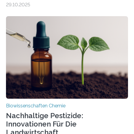
99 Millionen Jahre altem Bernstein entdeckten LMU-
29.10.2025
Forschende die bisher älteste bekannte Stechmücken-
Larve. Das kreidezeitliche Fossil stammt aus der
Region Kachin in Myanmar und hat sich in
ausgezeichnetem Zustand erhalten. Es konnte als neue
Art einer neuen Gattung beschrieben werden und trägt
nun den Namen Cretosabethes primaevus. Dieser erste
fossile Nachweis einer Stechmückenlarve in Bernstein
stellt gleichzeitig den ersten Fossilfund einer
Mückenlarve aus dem Mesozoikum dar, denn…
Biowissenschaften Chemie
Nachhaltige Pestizide:
Innovationen Für Die
Landwirtschaft